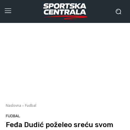
Naslovna
Fudbal
FUDBAL
Feđa Dudić poželeo sreću svom