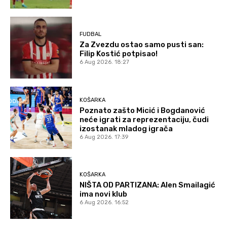
FUDBAL
Za Zvezdu ostao samo pusti san:
Filip Kostić potpisao!
6 Aug 2026. 18:27
KOŠARKA
Poznato zašto Micić i Bogdanović
neće igrati za reprezentaciju, čudi
izostanak mladog igrača
6 Aug 2026. 17:39
KOŠARKA
NIŠTA OD PARTIZANA: Alen Smailagić
ima novi klub
6 Aug 2026. 16:52