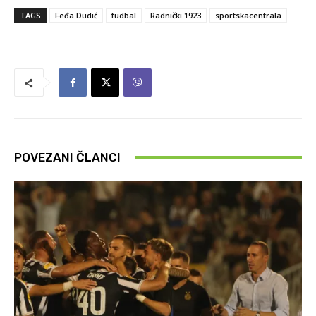
TAGS
Feđa Dudić
fudbal
Radnički 1923
sportskacentrala
POVEZANI ČLANCI