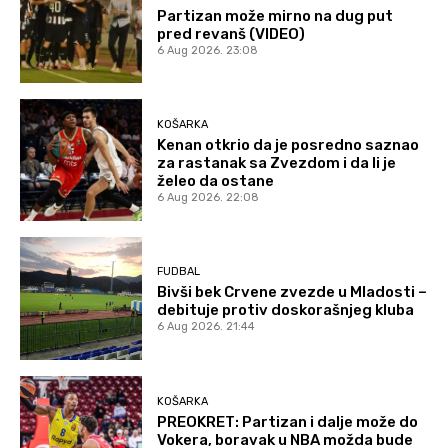
Partizan može mirno na dug put
pred revanš (VIDEO)
6 Aug 2026. 23:08
KOŠARKA
Kenan otkrio da je posredno saznao
za rastanak sa Zvezdom i da li je
želeo da ostane
6 Aug 2026. 22:08
FUDBAL
Bivši bek Crvene zvezde u Mladosti –
debituje protiv doskorašnjeg kluba
6 Aug 2026. 21:44
KOŠARKA
PREOKRET: Partizan i dalje može do
Vokera, boravak u NBA možda bude