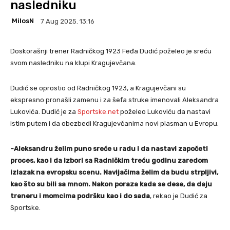
nasledniku
MilosN
7 Aug 2025. 13:16
Doskorašnji trener Radničkog 1923 Feđa Dudić poželeo je sreću
svom nasledniku na klupi Kragujevčana.
Dudić se oprostio od Radničkog 1923, a Kragujevčani su
ekspresno pronašli zamenu i za šefa struke imenovali Aleksandra
Lukovića. Dudić je za
Sportske.net
poželeo Lukoviću da nastavi
istim putem i da obezbedi Kragujevčanima novi plasman u Evropu.
-Aleksandru želim puno sreće u radu i da nastavi započeti
proces, kao i da izbori sa Radničkim treću godinu zaredom
izlazak na evropsku scenu. Navijačima želim da budu strpljivi,
kao što su bili sa mnom. Nakon poraza kada se dese, da daju
treneru i momcima podršku kao i do sada
, rekao je Dudić za
Sportske.