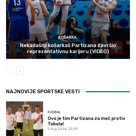
KOŠARKA
Nekadašnji košarkaš Partizana završio
reprezentativnu karijeru (VIDEO)
NAJNOVIJE SPORTSKE VESTI
FUDBAL
Ovo je tim Partizana za meč protiv
Tobola!
5 Aug 2026. 22:59