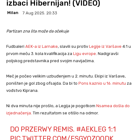
izbaci Hibernijan! (VIDEO)
Milan
7 Aug 2025. 20:33
Partizan zna šta može da očekuje
Fudbaleri
AEK-a iz Larnake
, slavili su protiv
Legije iz Varšave
4:1 u
prvom meču 3. kola kvalifikacija za
Ligu evrope
. Nadigravši
poljskog predstavnika pred svojim navijačima.
Meč je počeo velikim uzbuđenjem u 2. minutu. Ekipi iz Varšave,
poništen je gol zbog ofsajda. Da bi to
Pons kaznio u 16. minutu
za
vođstvo Kiprana.
Ni dva minuta nije prošlo, a Legija je pogotkom
Nsamea došla do
i
zjednačenja.
Tim rezultatom se otišlo na odmor.
DO PRZERWY REMIS.
#AEKLEG
1:1
PIC.TWITTER.COM/ESGYQZOQDK