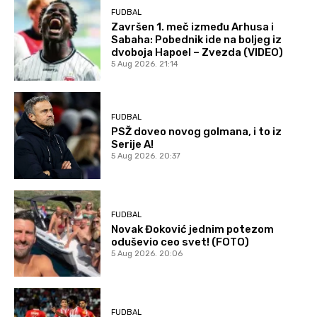
FUDBAL
Završen 1. meč između Arhusa i
Sabaha: Pobednik ide na boljeg iz
dvoboja Hapoel – Zvezda (VIDEO)
5 Aug 2026. 21:14
FUDBAL
PSŽ doveo novog golmana, i to iz
Serije A!
5 Aug 2026. 20:37
FUDBAL
Novak Đoković jednim potezom
oduševio ceo svet! (FOTO)
5 Aug 2026. 20:06
FUDBAL