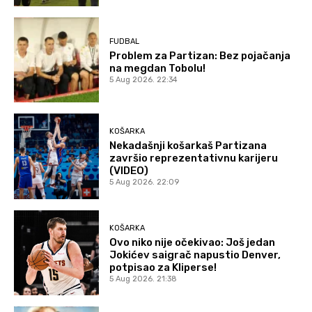
FUDBAL
Problem za Partizan: Bez pojačanja
na megdan Tobolu!
5 Aug 2026. 22:34
KOŠARKA
Nekadašnji košarkaš Partizana
završio reprezentativnu karijeru
(VIDEO)
5 Aug 2026. 22:09
KOŠARKA
Ovo niko nije očekivao: Još jedan
Jokićev saigrač napustio Denver,
potpisao za Kliperse!
5 Aug 2026. 21:38