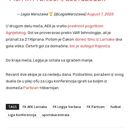
— Legia Warszawa
(@LegiaWarszawa)
August 7, 2025
U drugom delu meča, AEK je vratio
prednost pogotkom
Agnjelskog.
Gol se proveravao preko VAR tehnologije, ali je
priznat za 2:1 Kiprana. Potom je Ćakon
doneo timu iz Larnake
dva
gola viška. Četvrti gol za domaćine,
bio je autogol Rajovića.
Do kraja meča, Legija je ostala sa igračem manje.
Revanš dve ekipe je za nedelju dana. Podsetimo, poraženi iz ovog
duela će u plej-ofu za Ligu konferencija igrati sa boljim iz
dvomeča
P
a
rtizan
-Hibernijan.
TAGS
FK AEK Larnaka
FK Legija Varšava
FK Partizan
fudbal
Liga Konferencija
sportskacentrala