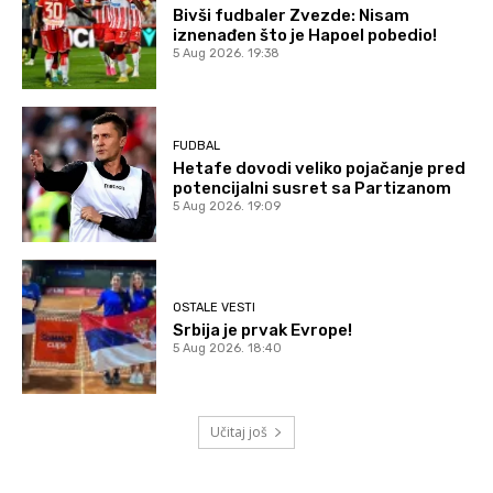
Bivši fudbaler Zvezde: Nisam
iznenađen što je Hapoel pobedio!
5 Aug 2026. 19:38
FUDBAL
Hetafe dovodi veliko pojačanje pred
potencijalni susret sa Partizanom
5 Aug 2026. 19:09
OSTALE VESTI
Srbija je prvak Evrope!
5 Aug 2026. 18:40
Učitaj još