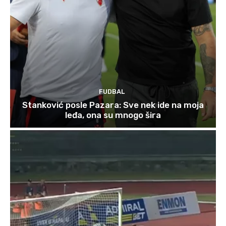
FUDBAL
Stanković posle Pazara: Sve nek ide na moja
leđa, ona su mnogo šira