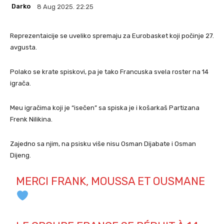
Darko
8 Aug 2025. 22:25
Reprezentaicije se uveliko spremaju za Eurobasket koji počinje 27.
avgusta.
Polako se krate spiskovi, pa je tako Francuska svela roster na 14
igrača.
Meu igračima koji je “isečen” sa spiska je i košarkaš Partizana
Frenk Nilikina.
Zajedno sa njim, na psisku više nisu Osman Dijabate i Osman
Dijeng.
MERCI FRANK, MOUSSA ET OUSMANE