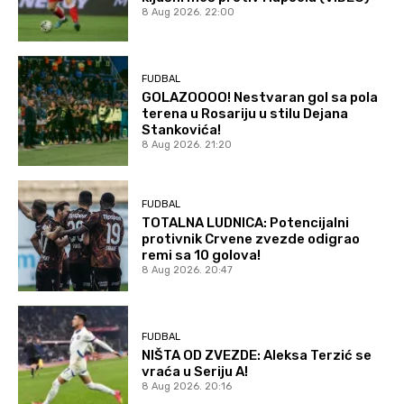
8 Aug 2026. 22:00
FUDBAL
GOLAZOOOO! Nestvaran gol sa pola
terena u Rosariju u stilu Dejana
Stankovića!
8 Aug 2026. 21:20
FUDBAL
TOTALNA LUDNICA: Potencijalni
protivnik Crvene zvezde odigrao
remi sa 10 golova!
8 Aug 2026. 20:47
FUDBAL
NIŠTA OD ZVEZDE: Aleksa Terzić se
vraća u Seriju A!
8 Aug 2026. 20:16