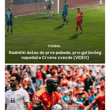
FUDBAL
Radnički došao do prve pobede, prvi gol bivšeg
napadača Crvene zvezde (VIDEO)