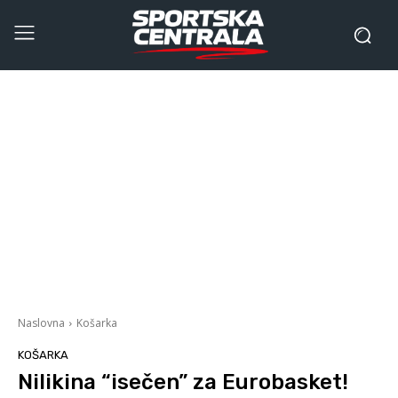
Naslovna
Košarka
KOŠARKA
Nilikina “isečen” za Eurobasket!