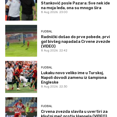
Stanković posle Pazara: Sve nek ide
na moja leđa, ona su mnogo šira
8 Aug 2026. 23:00
FUDBAL
Radnički došao do prve pobede, prvi
gol bivšeg napadača Crvene zvezde
(VIDEO)
8 Aug 2026. 22:42
FUDBAL
Lukaku novo veliko ime u Turskoj,
Napoli dovodi zamenu iz šampiona
Engleske
8 Aug 2026. 22:30
FUDBAL
Crvena zvezda slavila u uvertiri za
ključni meč protiv Hapoela (VIDEO)