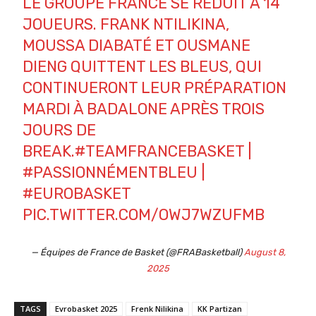
LE GROUPE FRANCE SE RÉDUIT À 14
JOUEURS. FRANK NTILIKINA,
MOUSSA DIABATÉ ET OUSMANE
DIENG QUITTENT LES BLEUS, QUI
CONTINUERONT LEUR PRÉPARATION
MARDI À BADALONE APRÈS TROIS
JOURS DE
BREAK.
#TEAMFRANCEBASKET
|
#PASSIONNÉMENTBLEU
|
#EUROBASKET
PIC.TWITTER.COM/OWJ7WZUFMB
— Équipes de France de Basket (@FRABasketball)
August 8,
2025
TAGS
Evrobasket 2025
Frenk Nilikina
KK Partizan