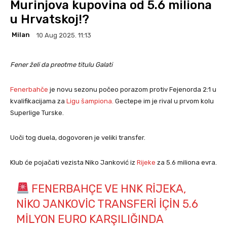
Murinjova kupovina od 5.6 miliona
u Hrvatskoj!?
Milan
10 Aug 2025. 11:13
Fener želi da preotme titulu Galati
Fenerbahče
je novu sezonu počeo porazom protiv Fejenorda 2:1 u
kvalifikacijama za
Ligu šampiona.
Gectepe im je rival u prvom kolu
Superlige Turske.
Uoči tog duela, dogovoren je veliki transfer.
Klub će pojačati vezista Niko Janković iz
Rijeke
za 5.6 miliona evra.
FENERBAHÇE VE HNK RIJEKA,
NIKO JANKOVIC TRANSFERI IÇIN 5.6
MILYON EURO KARŞILIĞINDA