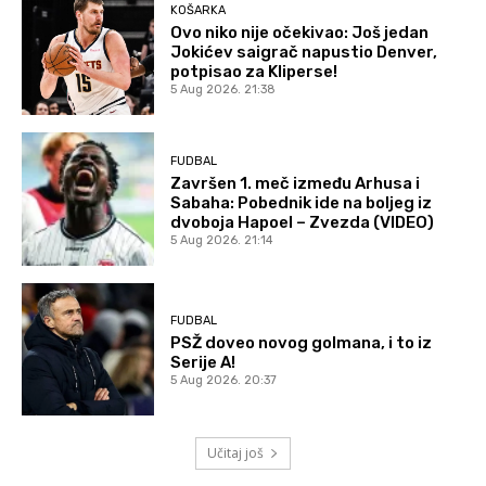
KOŠARKA
Ovo niko nije očekivao: Još jedan
Jokićev saigrač napustio Denver,
potpisao za Kliperse!
5 Aug 2026. 21:38
FUDBAL
Završen 1. meč između Arhusa i
Sabaha: Pobednik ide na boljeg iz
dvoboja Hapoel – Zvezda (VIDEO)
5 Aug 2026. 21:14
FUDBAL
PSŽ doveo novog golmana, i to iz
Serije A!
5 Aug 2026. 20:37
Učitaj još