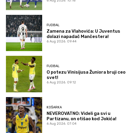
6 Aug 2026. 10:18
FUDBAL
Zamena za Vlahovića: U Juventus
dolazi napadač Mančestera!
6 Aug 2026. 09:44
FUDBAL
O potezu Vinisijusa Žuniora bruji ceo
svet!
6 Aug 2026. 09:12
KOŠARKA
NEVEROVATNO: Videli ga svi u
Partizanu, on otišao kod Jokića!
6 Aug 2026. 07:04