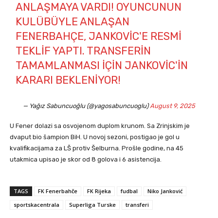
ANLAŞMAYA VARDI! OYUNCUNUN
KULÜBÜYLE ANLAŞAN
FENERBAHÇE, JANKOVIC'E RESMI
TEKLIF YAPTI. TRANSFERIN
TAMAMLANMASI IÇIN JANKOVIC'IN
KARARI BEKLENIYOR!
— Yağız Sabuncuoğlu (@yagosabuncuoglu)
August 9, 2025
U Fener dolazi sa osvojenom duplom krunom. Sa Zrinjskim je
dvaput bio šampion BiH. U novoj sezoni, postigao je gol u
kvalifikacijama za LŠ protiv Šelburna. Prošle godine, na 45
utakmica upisao je skor od 8 golova i 6 asistencija.
TAGS
FK Fenerbahče
FK Rijeka
fudbal
Niko Janković
sportskacentrala
Superliga Turske
transferi