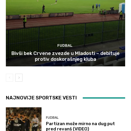
FUDBAL
Bivši bek Crvene zvezde u Mladosti – debituje
protiv doskorašnjeg kluba
NAJNOVIJE SPORTSKE VESTI
FUDBAL
Partizan može mirno na dug put
pred revanš (VIDEO)