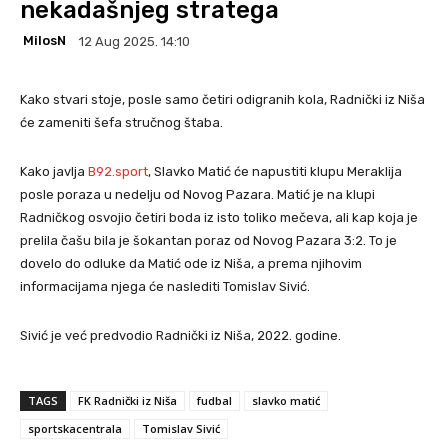
nekadašnjeg stratega
MilosN
12 Aug 2025. 14:10
Kako stvari stoje, posle samo četiri odigranih kola, Radnički iz Niša
će zameniti šefa stručnog štaba.
Kako javlja
B92.sport
, Slavko Matić će napustiti klupu Meraklija
posle poraza u nedelju od Novog Pazara. Matić je na klupi
Radničkog osvojio četiri boda iz isto toliko mečeva, ali kap koja je
prelila čašu bila je šokantan poraz od Novog Pazara 3:2. To je
dovelo do odluke da Matić ode iz Niša, a prema njihovim
informacijama njega će naslediti Tomislav Sivić.
Sivić je već predvodio Radnički iz Niša, 2022. godine.
TAGS
FK Radnički iz Niša
fudbal
slavko matić
sportskacentrala
Tomislav Sivić