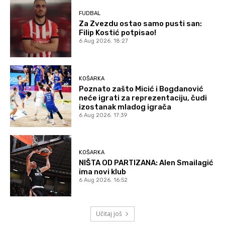
FUDBAL
Za Zvezdu ostao samo pusti san:
Filip Kostić potpisao!
6 Aug 2026. 18:27
KOŠARKA
Poznato zašto Micić i Bogdanović
neće igrati za reprezentaciju, čudi
izostanak mladog igrača
6 Aug 2026. 17:39
KOŠARKA
NIŠTA OD PARTIZANA: Alen Smailagić
ima novi klub
6 Aug 2026. 16:52
Učitaj još