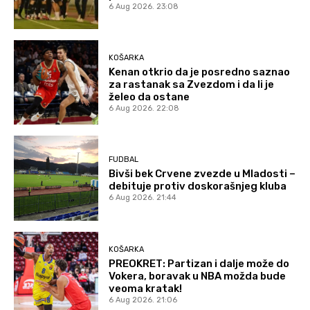
6 Aug 2026. 23:08
KOŠARKA
Kenan otkrio da je posredno saznao
za rastanak sa Zvezdom i da li je
želeo da ostane
6 Aug 2026. 22:08
FUDBAL
Bivši bek Crvene zvezde u Mladosti –
debituje protiv doskorašnjeg kluba
6 Aug 2026. 21:44
KOŠARKA
PREOKRET: Partizan i dalje može do
Vokera, boravak u NBA možda bude
veoma kratak!
6 Aug 2026. 21:06