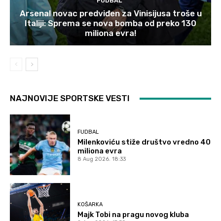
FUDBAL
Arsenal novac predviđen za Vinisijusa troše u
Italiji: Sprema se nova bomba od preko 130
miliona evra!
NAJNOVIJE SPORTSKE VESTI
FUDBAL
Milenkoviću stiže društvo vredno 40
miliona evra
8 Aug 2026. 18:33
KOŠARKA
Majk Tobi na pragu novog kluba