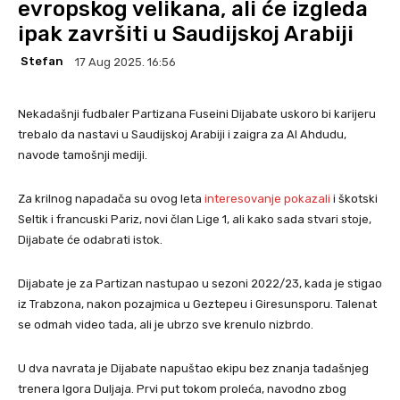
evropskog velikana, ali će izgleda
ipak završiti u Saudijskoj Arabiji
Stefan
17 Aug 2025. 16:56
Nekadašnji fudbaler Partizana Fuseini Dijabate uskoro bi karijeru
trebalo da nastavi u Saudijskoj Arabiji i zaigra za Al Ahdudu,
navode tamošnji mediji.
Za krilnog napadača su ovog leta
interesovanje pokazali
i škotski
Seltik i francuski Pariz, novi član Lige 1, ali kako sada stvari stoje,
Dijabate će odabrati istok.
Dijabate je za Partizan nastupao u sezoni 2022/23, kada je stigao
iz Trabzona, nakon pozajmica u Geztepeu i Giresunsporu. Talenat
se odmah video tada, ali je ubrzo sve krenulo nizbrdo.
U dva navrata je Dijabate napuštao ekipu bez znanja tadašnjeg
trenera Igora Duljaja. Prvi put tokom proleća, navodno zbog