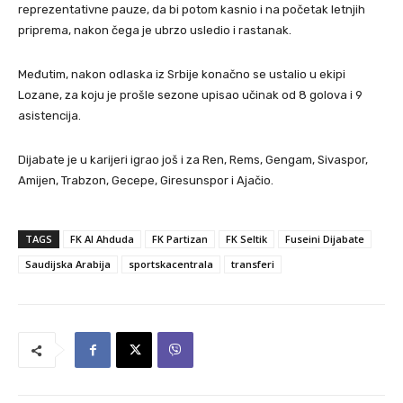
reprezentativne pauze, da bi potom kasnio i na početak letnjih
priprema, nakon čega je ubrzo usledio i rastanak.
Međutim, nakon odlaska iz Srbije konačno se ustalio u ekipi
Lozane, za koju je prošle sezone upisao učinak od 8 golova i 9
asistencija.
Dijabate je u karijeri igrao još i za Ren, Rems, Gengam, Sivaspor,
Amijen, Trabzon, Gecepe, Giresunspor i Ajačio.
TAGS
FK Al Ahduda
FK Partizan
FK Seltik
Fuseini Dijabate
Saudijska Arabija
sportskacentrala
transferi