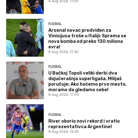
8 Aug 2026. 17:59
FUDBAL
Arsenal novac predviđen za
Vinisijusa troše u Italiji: Sprema se
nova bomba od preko 130 miliona
evra!
8 Aug 2026. 17:30
FUDBAL
U Bačkoj Topoli veliki derbi dva
dojučerašnja superligaša, Milijaš
poručuje: Ako hoćemo prvo mesto,
moramo da gledamo sebe!
8 Aug 2026. 17:00
FUDBAL
River oborio novi rekord i vratio
reprezentativca Argentine!
8 Aug 2026. 16:30