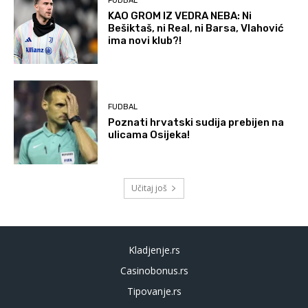
FUDBAL
KAO GROM IZ VEDRA NEBA: Ni
Bešiktaš, ni Real, ni Barsa, Vlahović
ima novi klub?!
FUDBAL
Poznati hrvatski sudija prebijen na
ulicama Osijeka!
Učitaj još
Kladjenje.rs
Casinobonus.rs
Tipovanje.rs