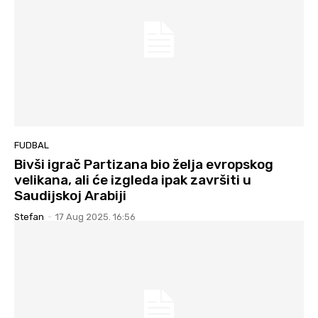
FUDBAL
Bivši igrač Partizana bio želja evropskog
velikana, ali će izgleda ipak završiti u
Saudijskoj Arabiji
Stefan
-
17 Aug 2025. 16:56