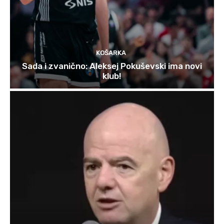
KOŠARKA
Sada i zvanično: Aleksej Pokuševski ima novi
klub!