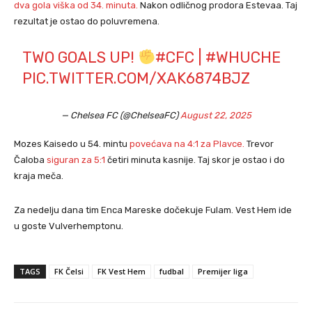
dva gola viška od 34. minuta.
Nakon odličnog prodora Estevaa. Taj
rezultat je ostao do poluvremena.
TWO GOALS UP!
#CFC
|
#WHUCHE
PIC.TWITTER.COM/XAK6874BJZ
— Chelsea FC (@ChelseaFC)
August 22, 2025
Mozes Kaisedo u 54. mintu
povećava na 4:1 za Plavce.
Trevor
Čaloba
siguran za 5:1
četiri minuta kasnije. Taj skor je ostao i do
kraja meča.
Za nedelju dana tim Enca Mareske dočekuje Fulam. Vest Hem ide
u goste Vulverhemptonu.
TAGS
FK Čelsi
FK Vest Hem
fudbal
Premijer liga