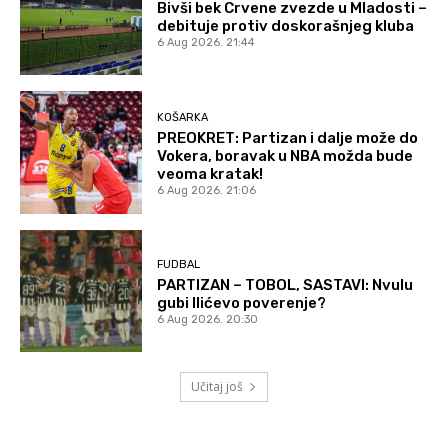
Bivši bek Crvene zvezde u Mladosti –
debituje protiv doskorašnjeg kluba
6 Aug 2026. 21:44
KOŠARKA
PREOKRET: Partizan i dalje može do
Vokera, boravak u NBA možda bude
veoma kratak!
6 Aug 2026. 21:06
FUDBAL
PARTIZAN – TOBOL, SASTAVI: Nvulu
gubi Ilićevo poverenje?
6 Aug 2026. 20:30
Učitaj još