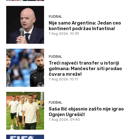
FUDBAL
Nije samo Argentina: Jedan ceo
kontinent podržao Infantina!
7 Aug 2026. 10:39
FUDBAL
Treći najveći transfer u istoriji
golmana: Mančester siti prodao
čuvara mreže!
7 Aug 2026. 10:11
FUDBAL
Saša Ilić objasnio zašto nije igrao
Ognjen Ugrešić!
7 Aug 2026. 09:40