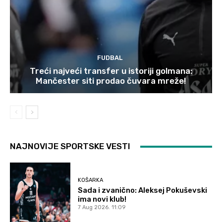
FUDBAL
Treći najveći transfer u istoriji golmana:
Mančester siti prodao čuvara mreže!
NAJNOVIJE SPORTSKE VESTI
KOŠARKA
Sada i zvanično: Aleksej Pokuševski
ima novi klub!
7 Aug 2026. 11:09