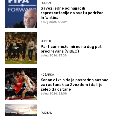
FUDBAL
Savez jedne od najjačih
reprezentacija na svetu podržao
Infantina!
7 Aug 2026. 09:09
FUDBAL
Partizan može mirno na dug put
pred revanš (VIDEO)
6 Aug 2026. 23:08
KOŠARKA
Kenan otkrio da je posredno saznao
za rastanak sa Zvezdom i da li je
želeo da ostane
6 Aug 2026. 22:08
FUDBAL