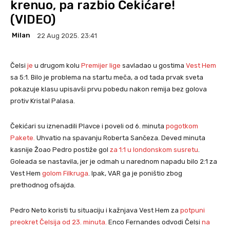
krenuo, pa razbio Čekićare!
(VIDEO)
Milan
22 Aug 2025. 23:41
Čelsi
je
u drugom kolu
Premijer lige
savladao u gostima
Vest Hem
sa 5:1. Bilo je problema na startu meča, a od tada prvak sveta
pokazuje klasu upisavši prvu pobedu nakon remija bez golova
protiv Kristal Palasa.
Čekićari su iznenadili Plavce i poveli od 6. minuta
pogot
k
om
Pakete.
Uhvatio na spavanju Roberta Sančeza. Deved minuta
kasnije Žoao Pedro postiže gol
za 1:1 u londonskom susretu
.
Goleada se nastavila, jer je odmah u narednom napadu bilo 2:1 za
Vest Hem
golom Filkruga
. Ipak, VAR ga je poništio zbog
prethodnog ofsajda.
Pedro Neto koristi tu situaciju i kažnjava Vest Hem za
potpuni
preokret Čelsija od 23. minuta.
Enco Fernandes odvodi Čelsi
na