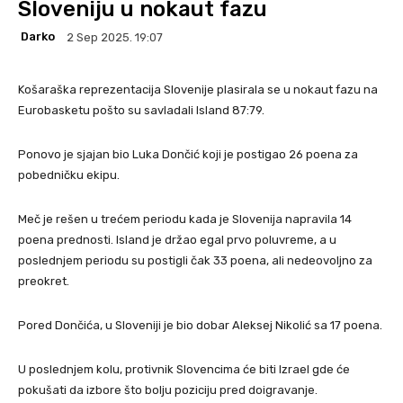
Sloveniju u nokaut fazu
Darko
2 Sep 2025. 19:07
Košaraška reprezentacija Slovenije plasirala se u nokaut fazu na
Eurobasketu pošto su savladali Island 87:79.
Ponovo je sjajan bio Luka Dončić koji je postigao 26 poena za
pobedničku ekipu.
Meč je rešen u trećem periodu kada je Slovenija napravila 14
poena prednosti. Island je držao egal prvo poluvreme, a u
poslednjem periodu su postigli čak 33 poena, ali nedeovoljno za
preokret.
Pored Dončića, u Sloveniji je bio dobar Aleksej Nikolić sa 17 poena.
U poslednjem kolu, protivnik Slovencima će biti Izrael gde će
pokušati da izbore što bolju poziciju pred doigravanje.