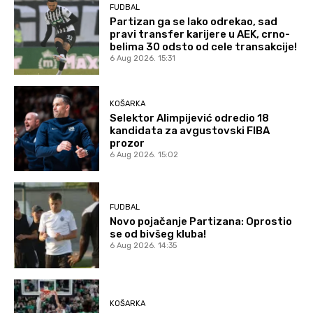
FUDBAL
Partizan ga se lako odrekao, sad
pravi transfer karijere u AEK, crno-
belima 30 odsto od cele transakcije!
6 Aug 2026. 15:31
KOŠARKA
Selektor Alimpijević odredio 18
kandidata za avgustovski FIBA
prozor
6 Aug 2026. 15:02
FUDBAL
Novo pojačanje Partizana: Oprostio
se od bivšeg kluba!
6 Aug 2026. 14:35
KOŠARKA