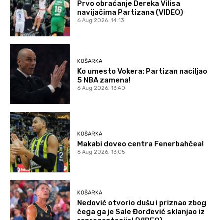
Prvo obraćanje Dereka Vilisa
navijačima Partizana (VIDEO)
6 Aug 2026. 14:13
KOŠARKA
Ko umesto Vokera: Partizan naciljao
5 NBA zamena!
6 Aug 2026. 13:40
KOŠARKA
Makabi doveo centra Fenerbahčea!
6 Aug 2026. 13:05
KOŠARKA
Nedović otvorio dušu i priznao zbog
čega ga je Sale Đorđević sklanjao iz