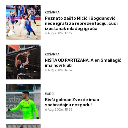
KOŠARKA
Poznato zašto Micić i Bogdanović
neće igrati za reprezentaciju, čudi
izostanak mladog igrača
6 Aug 2026. 17:39
KOŠARKA
NIŠTA OD PARTIZANA: Alen Smailagić
ima novi klub
6 Aug 2026. 16:52
EURO
Bivši golman Zvexde imao
saobraćajnu nezgodu!
6 Aug 2026. 15:58