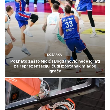
KOŠARKA
Poznato zašto Micić i Bogdanović neće igrati
za reprezentaciju, čudi izostanak mladog
igrača