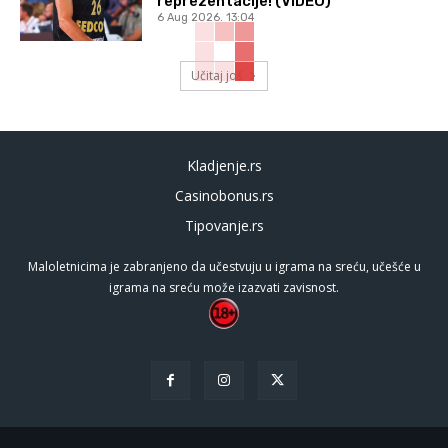
reprezentacije! (VIDEO)
6 Aug 2026. 13:04
Učitaj još
Kladjenje.rs
Casinobonus.rs
Tipovanje.rs
Maloletnicima je zabranjeno da učestvuju u igrama na sreću, učešće u
igrama na sreću može izazvati zavisnost.