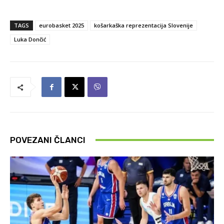
TAGS
eurobasket 2025
košarkaška reprezentacija Slovenije
Luka Dončić
POVEZANI ČLANCI