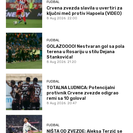
FUDBAL
Crvena zvezda slavila u uvertiri za
ključni meč protiv Hapoela (VIDEO)
8 Aug 2026. 22:00
FUDBAL
GOLAZOOOO! Nestvaran gol sa pola
terena u Rosariju u stilu Dejana
Stankovića!
8 Aug 2026. 21:20
FUDBAL
TOTALNA LUDNICA: Potencijalni
protivnik Crvene zvezde odigrao
remi sa 10 golova!
8 Aug 2026. 20:47
FUDBAL
NIŠTA OD ZVEZDE: Aleksa Terzić se