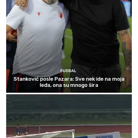
FUDBAL
Stanković posle Pazara: Sve nek ide na moja
leđa, ona su mnogo šira