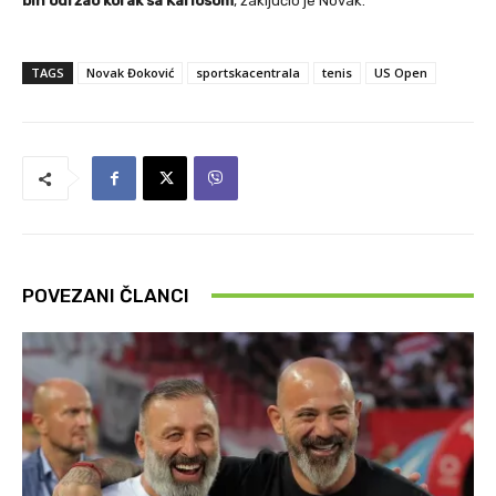
bih održao korak sa Karlosom
, zaključio je Novak.
TAGS
Novak Đoković
sportskacentrala
tenis
US Open
POVEZANI ČLANCI