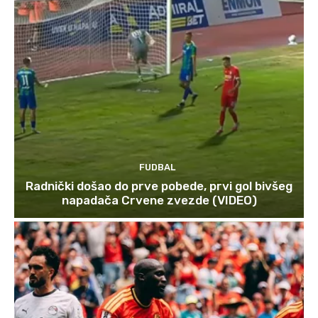
FUDBAL
Radnički došao do prve pobede, prvi gol bivšeg
napadača Crvene zvezde (VIDEO)