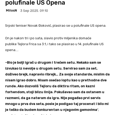
polufinale US Opena
MilosN
3 Sep 2025. 09:10
Srpski teniser Novak Đoković, plasirao se u polufinale US opena.
On je nakon tri i po sata, slavio protiv miljenika domaće
publike Tejlora Frica sa 3:1, i tako se plasirao u 14. polufinale US
opena….
-Bio je bolji igrač u drugom i trećem setu. Nekako sam se
izvukao iz nevolje u drugom setu. Servirao sam za set,
doživeo brejk, napravio ribrejk… Za svoje standarde, mislim da
nisam igrao dobro. Nisam osećao loptu kao u prethodne dve
runde. Ako dozvoliš Tejloru da diktira ritam, on kazni
forhendom, stoji blizu linije. Pokušavao sam da ostanem u
razmeni, da ga nateram da igra. Nije pogađao prvi servis
mnogo u prva dva seta, posle je podigao taj procenat i bilo mi
je teško da budem konkurentan u njegovim gemovima
“,