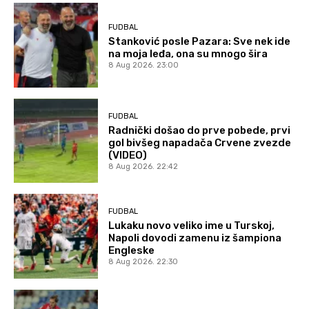
FUDBAL
Stanković posle Pazara: Sve nek ide
na moja leđa, ona su mnogo šira
8 Aug 2026. 23:00
FUDBAL
Radnički došao do prve pobede, prvi
gol bivšeg napadača Crvene zvezde
(VIDEO)
8 Aug 2026. 22:42
FUDBAL
Lukaku novo veliko ime u Turskoj,
Napoli dovodi zamenu iz šampiona
Engleske
8 Aug 2026. 22:30