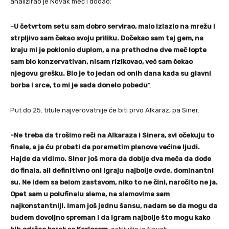
analizirao je Novak meč i dodao:
–
U četvrtom setu sam dobro servirao, malo izlazio na mrežu i
strpljivo sam čekao svoju priliku. Dočekao sam taj gem, na
kraju mi je poklonio duplom, a na prethodne dve meč lopte
sam bio konzervativan, nisam rizikovao, već sam čekao
njegovu grešku. Bio je to jedan od onih dana kada su glavni
borba i srce, to mi je sada donelo pobedu
“.
Put do 25. titule najverovatnije će biti prvo Alkaraz, pa Siner.
-Ne treba da trošimo reči na Alkaraza i Sinera, svi očekuju to
finale, a ja ću probati da poremetim planove većine ljudi.
Hajde da vidimo. Siner još mora da dobije dva meča da dođe
do finala, ali definitivno oni igraju najbolje ovde, dominantni
su. Ne idem sa belom zastavom, niko to ne čini, naročito ne ja.
Opet sam u polufinalu slema, na slemovima sam
najkonstantniji. Imam još jednu šansu, nadam se da mogu da
budem dovoljno spreman i da igram najbolje što mogu kako