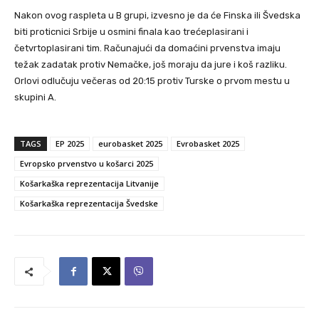
Nakon ovog raspleta u B grupi, izvesno je da će Finska ili Švedska
biti proticnici Srbije u osmini finala kao trećeplasirani i
četvrtoplasirani tim. Računajući da domaćini prvenstva imaju
težak zadatak protiv Nemačke, još moraju da jure i koš razliku.
Orlovi odlučuju večeras od 20:15 protiv Turske o prvom mestu u
skupini A.
TAGS
EP 2025
eurobasket 2025
Evrobasket 2025
Evropsko prvenstvo u košarci 2025
Košarkaška reprezentacija Litvanije
Košarkaška reprezentacija Švedske