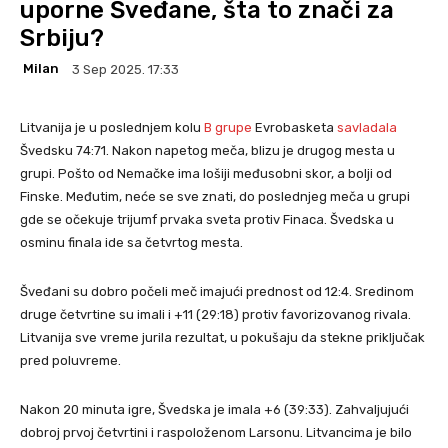
uporne Šveđane, šta to znači za
Srbiju?
Milan
3 Sep 2025. 17:33
Litvanija je u poslednjem kolu
B grupe
Evrobasketa
savladala
Švedsku 74:71. Nakon napetog meča, blizu je drugog mesta u
grupi. Pošto od Nemačke ima lošiji međusobni skor, a bolji od
Finske. Međutim, neće se sve znati, do poslednjeg meča u grupi
gde se očekuje trijumf prvaka sveta protiv Finaca. Švedska u
osminu finala ide sa četvrtog mesta.
Šveđani su dobro počeli meč imajući prednost od 12:4. Sredinom
druge četvrtine su imali i +11 (29:18) protiv favorizovanog rivala.
Litvanija sve vreme jurila rezultat, u pokušaju da stekne priključak
pred poluvreme.
Nakon 20 minuta igre, Švedska je imala +6 (39:33). Zahvaljujući
dobroj prvoj četvrtini i raspoloženom Larsonu. Litvancima je bilo