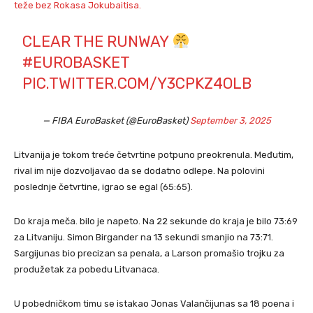
teže bez Rokasa Jokubaitisa.
CLEAR THE RUNWAY
#EUROBASKET
PIC.TWITTER.COM/Y3CPKZ4OLB
— FIBA EuroBasket (@EuroBasket)
September 3, 2025
Litvanija je tokom treće četvrtine potpuno preokrenula. Međutim,
rival im nije dozvoljavao da se dodatno odlepe. Na polovini
poslednje četvrtine, igrao se egal (65:65).
Do kraja meča. bilo je napeto. Na 22 sekunde do kraja je bilo 73:69
za Litvaniju. Simon Birgander na 13 sekundi smanjio na 73:71.
Sargijunas bio precizan sa penala, a Larson promašio trojku za
produžetak za pobedu Litvanaca.
U pobedničkom timu se istakao Jonas Valančijunas sa 18 poena i