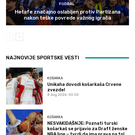
FUDBAL
Hetafe značajno oslabljen protiv Partizana
nakon teške povrede važnog igrača
NAJNOVIJE SPORTSKE VESTI
KOŠARKA
Unikaha dovodi košarkaša Crvene
zvezde!
8 Aug 2026. 00:03
KOŠARKA
NESVAKIDAŠNJE: Poznati turski
košarkaš se prijavio za Draft ženske
NBA lige – tvrdi da ima prava na to!