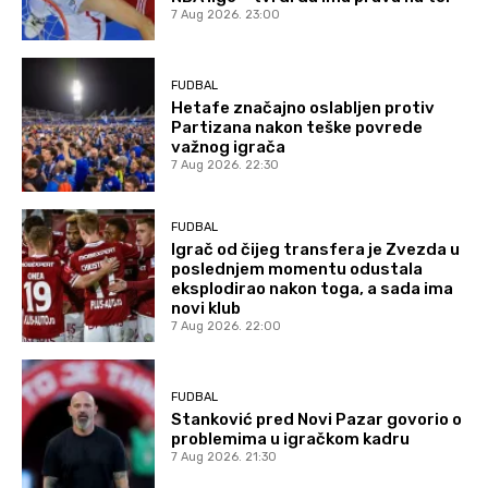
7 Aug 2026. 23:00
FUDBAL
Hetafe značajno oslabljen protiv
Partizana nakon teške povrede
važnog igrača
7 Aug 2026. 22:30
FUDBAL
Igrač od čijeg transfera je Zvezda u
poslednjem momentu odustala
eksplodirao nakon toga, a sada ima
novi klub
7 Aug 2026. 22:00
FUDBAL
Stanković pred Novi Pazar govorio o
problemima u igračkom kadru
7 Aug 2026. 21:30