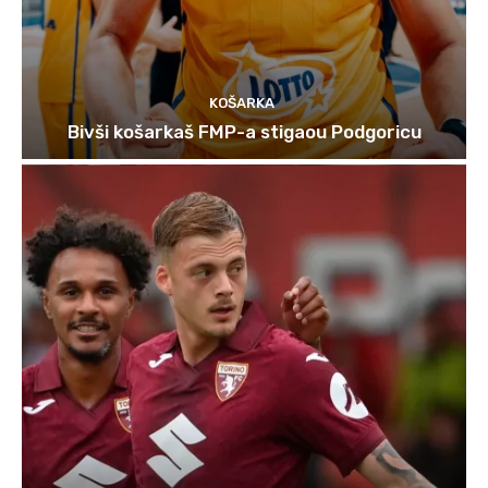
KOŠARKA
Bivši košarkaš FMP-a stigaou Podgoricu