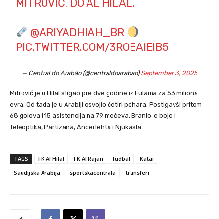
MITROVIĆ, DO AL HILAL.
@ARIYADHIAH_BR
PIC.TWITTER.COM/3ROEAIEIB5
— Central do Arabão (@centraldoarabao)
September 3, 2025
Mitrović je u Hilal stigao pre dve godine iz Fulama za 53 miliona
evra. Od tada je u Arabiji osvojio četiri pehara. Postigavši pritom
68 golova i 15 asistencija na 79 mečeva. Branio je boje i
Teleoptika, Partizana, Anderlehta i Njukasla.
TAGS
FK Al Hilal
FK Al Rajan
fudbal
Katar
Saudijska Arabija
sportskacentrala
transferi