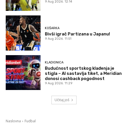
9 Aug 2026. 12:14
KOŠARKA
Bivši igrač Partizana u Japanu!
9 Aug 2026. 11:51
KLADIONICA
Budućnost sportskog klađenja je
stigla – AI sastavlja tiket, a Meridian
donosi cashback pogodnost
9 Aug 2026. 11:29
Učitaj još