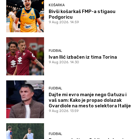
KOŠARKA
Bivši košarkaš FMP-a stigaou
Podgoricu
9 Aug 2026. 14:59
FUDBAL
Ivan Ilić izbačen iz tima Torina
9 Aug 2026. 14:30
FUDBAL
Dajte mi evro manje nego Gatuzu i
vaš sam: Kako je propao dolazak
Gvardiole na mesto selektora Italije
9 Aug 2026. 13:59
FUDBAL