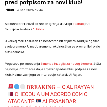
pred potpisom za novi klub!
Milan
3 Sep 2025. 19:46
Aleksandar Mitrović se nakon igranja u Evropi
otisnuo
put
Saudijske Arabije i
Al Hilala.
U velikoj meri zaslužan za nestvaran niz trijumfa saudijskog tima
svojevremeno. U međuvremenu, okolnosti su se promenile i on je
blizu odlaska.
Pogotovu po imeovanju
Simonea Inzagija za novog trenera.
Stižu
najnovije informacije da je srpski napadač blizu potpisa za novi
klub. Naime, za njega se interesuje katarski Al Rajan.
𝐁𝐑𝐄𝐀𝐊𝐈𝐍𝐆 — O AL RAYYAN
CHEGOU A UM ACORDO COM O
ATACANTE
ALEKSANDAR