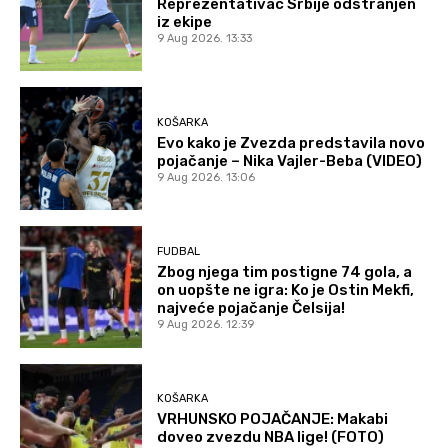
Reprezentativac Srbije odstranjen
iz ekipe
9 Aug 2026. 13:33
KOŠARKA
Evo kako je Zvezda predstavila novo
pojačanje – Nika Vajler-Beba (VIDEO)
9 Aug 2026. 13:06
FUDBAL
Zbog njega tim postigne 74 gola, a
on uopšte ne igra: Ko je Ostin Mekfi,
najveće pojačanje Čelsija!
9 Aug 2026. 12:39
KOŠARKA
VRHUNSKO POJAČANJE: Makabi
doveo zvezdu NBA lige! (FOTO)