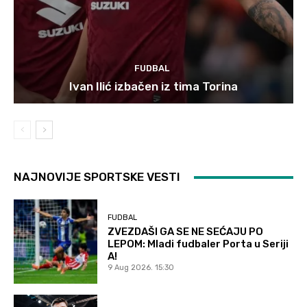
FUDBAL
Ivan Ilić izbačen iz tima Torina
NAJNOVIJE SPORTSKE VESTI
FUDBAL
ZVEZDAŠI GA SE NE SEĆAJU PO
LEPOM: Mladi fudbaler Porta u Seriji
A!
9 Aug 2026. 15:30