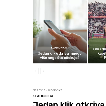
KLADIONICA
OVO NI
Jedan klik otkriva mnogo
Kapi
više nego što očekuješ
P