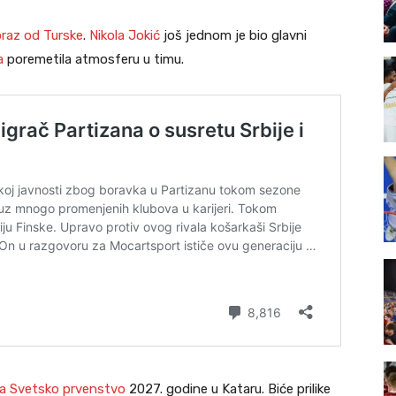
raz od Turske
.
Nikola Jokić
još jednom je bio glavni
a
poremetila atmosferu u timu.
 za Svetsko prvenstvo
2027. godine u Kataru. Biće prilike