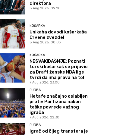
direktora
8 Aug 2026. 09:20
KOŠARKA
Unikaha dovodi košarkaša
Crvene zvezde!
8 Aug 2026. 00:03
KOŠARKA
NESVAKIDAŠNJE: Poznati
turski košarkaš se prijavio
za Draft ženske NBA lige –
tvrdi da ima prava na to!
7 Aug 2026. 23:00
FUDBAL
Hetafe značajno oslabljen
protiv Partizana nakon
teške povrede važnog
igrača
7 Aug 2026. 22:30
FUDBAL
Igrač od čijeg transfera je