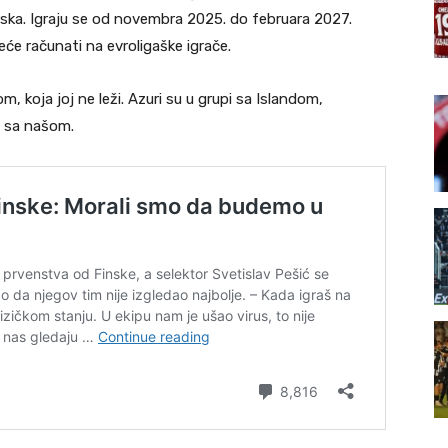
arska. Igraju se od novembra 2025. do februara 2027.
e računati na evroligaške igrače.
om, koja joj ne leži. Azuri su u grupi sa Islandom,
a sa našom.