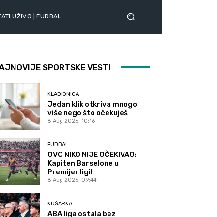
ATI UŽIVO | FUDBAL
AJNOVIJE SPORTSKE VESTI
KLADIONICA
Jedan klik otkriva mnogo
više nego što očekuješ
8 Aug 2026. 10:16
FUDBAL
OVO NIKO NIJE OČEKIVAO:
Kapiten Barselone u
Premijer ligi!
8 Aug 2026. 09:44
KOŠARKA
ABA liga ostala bez