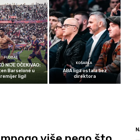
FUDBAL
KOŠARKA
KO NIJE OČEKIVAO:
ten Barselone u
ABA liga ostala bez
remijer ligi!
direktora