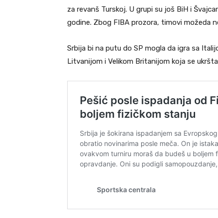
za revanš Turskoj. U grupi su još BiH i Švajc
godine. Zbog FIBA prozora, timovi možeda neć
Srbija bi na putu do SP mogla da igra sa Italij
Litvanijom i Velikom Britanijom koja se ukršt