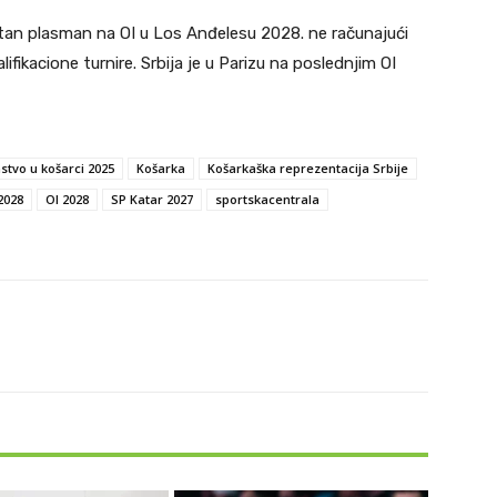
tan plasman na OI u Los Anđelesu 2028. ne računajući
lifikacione turnire. Srbija je u Parizu na poslednjim OI
stvo u košarci 2025
Košarka
Košarkaška reprezentacija Srbije
2028
OI 2028
SP Katar 2027
sportskacentrala