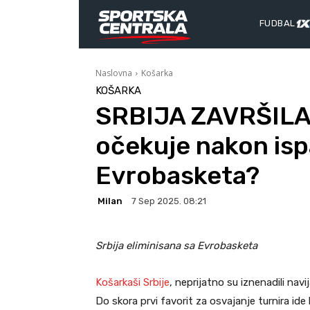
FUDBAL
Naslovna
Košarka
KOŠARKA
SRBIJA ZAVRŠILA
očekuje nakon isp
Evrobasketa?
Milan
7 Sep 2025. 08:21
Srbija eliminisana sa Evrobasketa
Košarkaši Srbije
, neprijatno su iznenadili na
Do skora prvi favorit za osvajanje turnira ide 