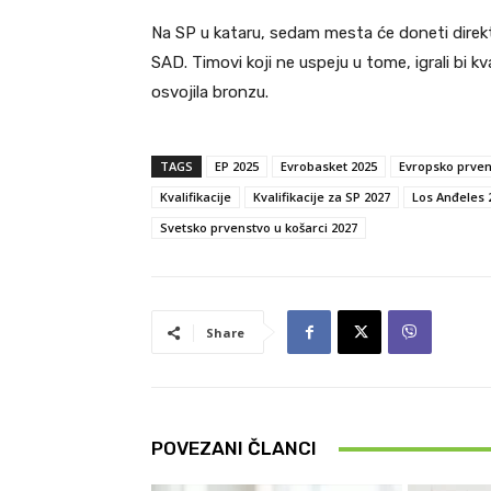
Na SP u kataru, sedam mesta će doneti direk
SAD. Timovi koji ne uspeju u tome, igrali bi kva
osvojila bronzu.
TAGS
EP 2025
Evrobasket 2025
Evropsko prven
Kvalifikacije
Kvalifikacije za SP 2027
Los Anđeles 
Svetsko prvenstvo u košarci 2027
Share
POVEZANI ČLANCI