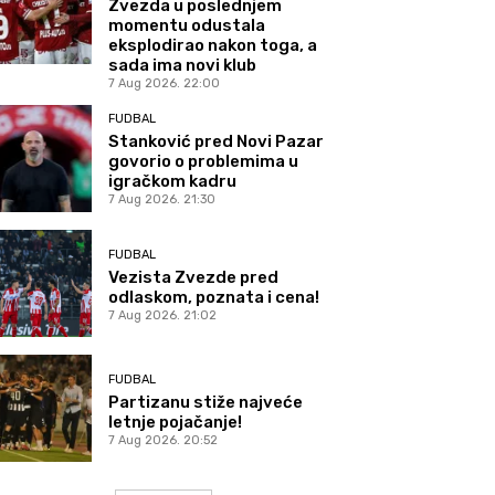
Zvezda u poslednjem
momentu odustala
eksplodirao nakon toga, a
sada ima novi klub
7 Aug 2026. 22:00
FUDBAL
Stanković pred Novi Pazar
govorio o problemima u
igračkom kadru
7 Aug 2026. 21:30
FUDBAL
Vezista Zvezde pred
odlaskom, poznata i cena!
7 Aug 2026. 21:02
FUDBAL
Partizanu stiže najveće
letnje pojačanje!
7 Aug 2026. 20:52