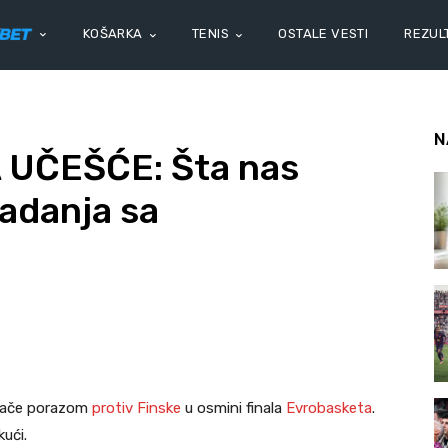
KOŠARKA
TENIS
OSTALE VESTI
REZULT
N
 UČEŠĆE: Šta nas
adanja sa
vijače porazom
protiv Finske
u osmini finala
Evrobasketa
.
kući.