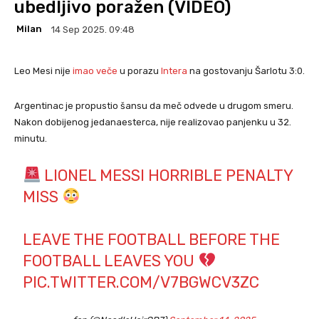
ubedljivo poražen (VIDEO)
Milan
14 Sep 2025. 09:48
Leo Mesi nije
imao veče
u porazu
Intera
na gostovanju Šarlotu 3:0.
Argentinac je propustio šansu da meč odvede u drugom smeru.
Nakon dobijenog jedanaesterca, nije realizovao panjenku u 32.
minutu.
LIONEL MESSI HORRIBLE PENALTY
MISS
LEAVE THE FOOTBALL BEFORE THE
FOOTBALL LEAVES YOU
PIC.TWITTER.COM/V7BGWCV3ZC