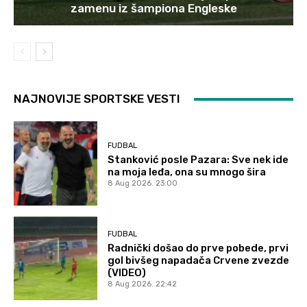
zamenu iz šampiona Engleske
NAJNOVIJE SPORTSKE VESTI
FUDBAL
Stanković posle Pazara: Sve nek ide
na moja leđa, ona su mnogo šira
8 Aug 2026. 23:00
FUDBAL
Radnički došao do prve pobede, prvi
gol bivšeg napadača Crvene zvezde
(VIDEO)
8 Aug 2026. 22:42