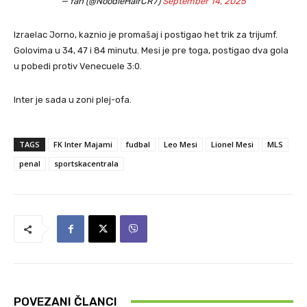
— fan (@NoodleHairCR7)
September 14, 2025
Izraelac Jorno, kaznio je promašaj i postigao het trik za trijumf.
Golovima u 34, 47 i 84 minutu. Mesi je pre toga, postigao dva gola
u pobedi protiv Venecuele 3:0.
Inter je sada u zoni plej-ofa.
TAGS
FK Inter Majami
fudbal
Leo Mesi
Lionel Mesi
MLS
penal
sportskacentrala
POVEZANI ČLANCI