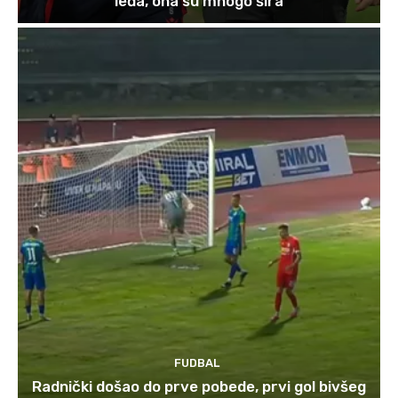
leđa, ona su mnogo šira
FUDBAL
Radnički došao do prve pobede, prvi gol bivšeg