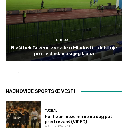
FUDBAL
Bivši bek Crvene zvezde u Mladosti – debituje
protiv doskorašnjeg kluba
NAJNOVIJE SPORTSKE VESTI
FUDBAL
Partizan može mirno na dug put
pred revanš (VIDEO)
6 Aug 2026. 23:08