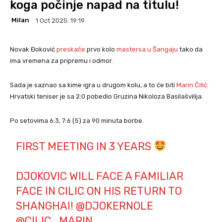
koga počinje napad na titulu!
Milan
1 Oct 2025. 19:19
Novak Đoković
preskače
prvo kolo
mastersa u Šangaju
tako da
ima vremena za pripremu i odmor.
Sada je saznao sa kime igra u drugom kolu, a to će biti
Marin Čilić.
Hrvatski teniser je sa 2:0 pobedio Gruzina Nikoloza Basilašvilija.
Po setovima 6:3, 7:6 (5) za 90 minuta borbe.
FIRST MEETING IN 3 YEARS
DJOKOVIC WILL FACE A FAMILIAR
FACE IN CILIC ON HIS RETURN TO
SHANGHAI!
@DJOKERNOLE
@CILIC_MARIN