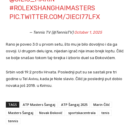
#ROLEXSHANGHAIMASTERS
PIC.TWITTER.COM/JIECI77LFX
— Tennis TV (@TennisTV)
October 1, 2025
Rano je poveo 3:0 u prvom setu, što mu je bilo dovoljno i da ga
osvoji. U drugom delu igre, nijedan igrač nije imao brejk loptu. Čilić
se bolje snašao tokom taj-brejka i izborio duel sa Đokovićem.
Srbin vodi 19:2 protiv Hrvata. Poslednji put su se sastali pre tri
godine u Tel Avivu, kada je Nole slavio. Čilić je poslednji put dobio
novaka još 2018. u Kvinsu.
TAGS
ATP Masters Šangaj
ATP Šangaj 2025
Marin Čilić
Masters Šangaj
Novak Đoković
sportskacentrala
tenis
tennis