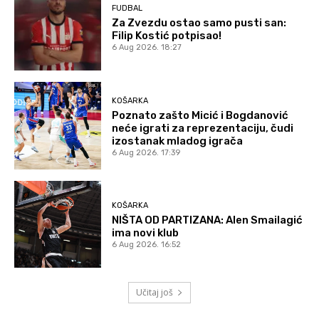
FUDBAL
Za Zvezdu ostao samo pusti san:
Filip Kostić potpisao!
6 Aug 2026. 18:27
KOŠARKA
Poznato zašto Micić i Bogdanović
neće igrati za reprezentaciju, čudi
izostanak mladog igrača
6 Aug 2026. 17:39
KOŠARKA
NIŠTA OD PARTIZANA: Alen Smailagić
ima novi klub
6 Aug 2026. 16:52
Učitaj još