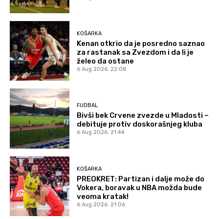
KOŠARKA
Kenan otkrio da je posredno saznao
za rastanak sa Zvezdom i da li je
želeo da ostane
6 Aug 2026. 22:08
FUDBAL
Bivši bek Crvene zvezde u Mladosti –
debituje protiv doskorašnjeg kluba
6 Aug 2026. 21:44
KOŠARKA
PREOKRET: Partizan i dalje može do
Vokera, boravak u NBA možda bude
veoma kratak!
6 Aug 2026. 21:06