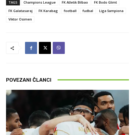
TAGS
Champions League
FK Atletik Bilbao
FK Bodo Glimt
FK Galatasaraj
FK Karabag
football
fudbal
Liga šampiona
Viktor Osimen
POVEZANI ČLANCI