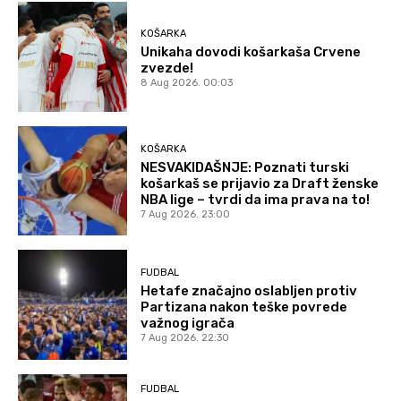
KOŠARKA
Unikaha dovodi košarkaša Crvene
zvezde!
8 Aug 2026. 00:03
KOŠARKA
NESVAKIDAŠNJE: Poznati turski
košarkaš se prijavio za Draft ženske
NBA lige – tvrdi da ima prava na to!
7 Aug 2026. 23:00
FUDBAL
Hetafe značajno oslabljen protiv
Partizana nakon teške povrede
važnog igrača
7 Aug 2026. 22:30
FUDBAL