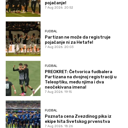
pojačanje!
7 Aug 2026. 20:52
FUDBAL
Partizan ne može da registruje
pojačanje ni za Hetafe!
7 Aug 2026. 20:03
FUDBAL
PREOKRET: Četvorica fudbalera
Partizana na dvojnoj registraciji u
Teleoptiku, među njima i dva
neočekivana imena!
7 Aug 2026. 19:15
FUDBAL
Poznata cena Zvezdinog pika iz
ekipe hita Svetskog prvenstva
7 Aug 2026. 18:26