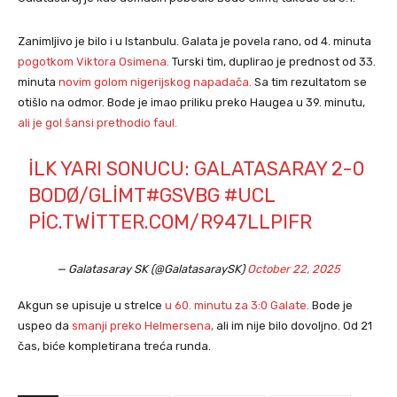
Zanimljivo je bilo i u Istanbulu. Galata je povela rano, od 4. minuta
pogotkom Viktora Osimena.
Turski tim, duplirao je prednost od 33.
minuta
novim golom nigerijskog napadača.
Sa tim rezultatom se
otišlo na odmor. Bode je imao priliku preko Haugea u 39. minutu,
ali j
e
gol šansi prethodio faul.
İLK YARI SONUCU: GALATASARAY 2-0
BODØ/GLIMT
#GSVBG
#UCL
PIC.TWITTER.COM/R947LLPIFR
— Galatasaray SK (@GalatasaraySK)
October 22, 2025
Akgun se upisuje u strelce
u 60. minutu za 3:0 Galate.
Bode je
uspeo da
smanji preko Helmersena,
ali im nije bilo dovoljno. Od 21
čas, biće kompletirana treća runda.