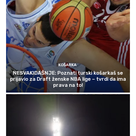
KOŠARKA
NESVAKIDAŠNJE: Poznati turski košarkaš se
prijavio za Draft ženske NBA lige – tvrdi da ima
prava na to!