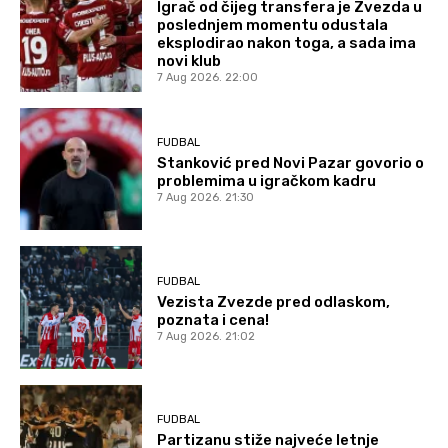
Igrač od čijeg transfera je Zvezda u
poslednjem momentu odustala
eksplodirao nakon toga, a sada ima
novi klub
7 Aug 2026. 22:00
FUDBAL
Stanković pred Novi Pazar govorio o
problemima u igračkom kadru
7 Aug 2026. 21:30
FUDBAL
Vezista Zvezde pred odlaskom,
poznata i cena!
7 Aug 2026. 21:02
FUDBAL
Partizanu stiže najveće letnje