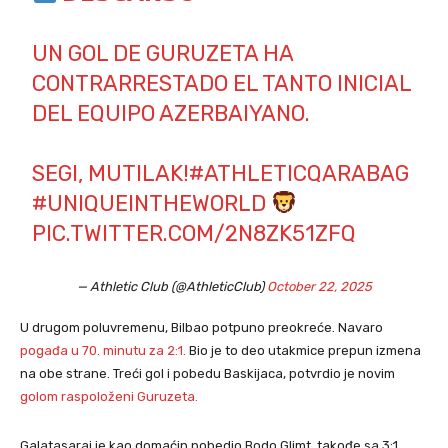
UN GOL DE GURUZETA HA
CONTRARRESTADO EL TANTO INICIAL
DEL EQUIPO AZERBAIYANO.
SEGI, MUTILAK!
#ATHLETICQARABAG
#UNIQUEINTHEWORLD
PIC.TWITTER.COM/2N8ZK51ZFQ
— Athletic Club (@AthleticClub)
October 22, 2025
U drugom poluvremenu, Bilbao potpuno preokreće. Navaro
pogađa u 70. minutu za 2:1.
Bio je to deo utakmice prepun izmena
na obe strane. Treći gol i pobedu Baskijaca, potvrdio je novim
golom raspoloženi Guruzeta.
Galatasaraj je kao domaćin pobedio Bodo Glimt, takođe sa 3:1.