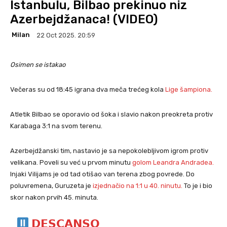
Istanbulu, Bilbao prekinuo niz
Azerbejdžanaca! (VIDEO)
Milan
22 Oct 2025. 20:59
Osimen se istakao
Večeras su od 18:45 igrana dva meča trećeg kola
Lige šampiona.
Atletik Bilbao se oporavio od šoka i slavio nakon preokreta protiv
Karabaga 3:1 na svom terenu.
Azerbejdžanski tim, nastavio je sa nepokolebljivom igrom protiv
velikana. Poveli su već u prvom minutu
golom Leandra Andradea.
Injaki Vilijams je od tad otišao van terena zbog povrede. Do
poluvremena, Guruzeta je
izjednačio na 1:1 u 40. ninutu.
To je i bio
skor nakon prvih 45. minuta.
𝗗𝗘𝗦𝗖𝗔𝗡𝗦𝗢