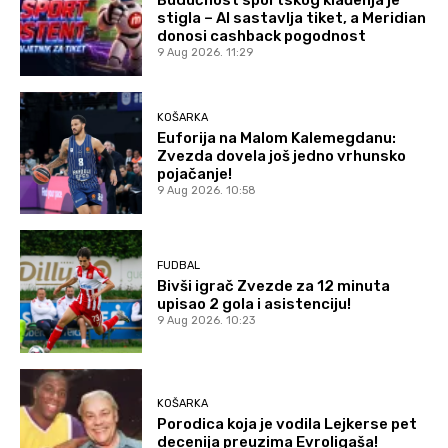
stigla – AI sastavlja tiket, a Meridian
donosi cashback pogodnost
9 Aug 2026. 11:29
KOŠARKA
Euforija na Malom Kalemegdanu:
Zvezda dovela još jedno vrhunsko
pojačanje!
9 Aug 2026. 10:58
FUDBAL
Bivši igrač Zvezde za 12 minuta
upisao 2 gola i asistenciju!
9 Aug 2026. 10:23
KOŠARKA
Porodica koja je vodila Lejkerse pet
decenija preuzima Evroligaša!