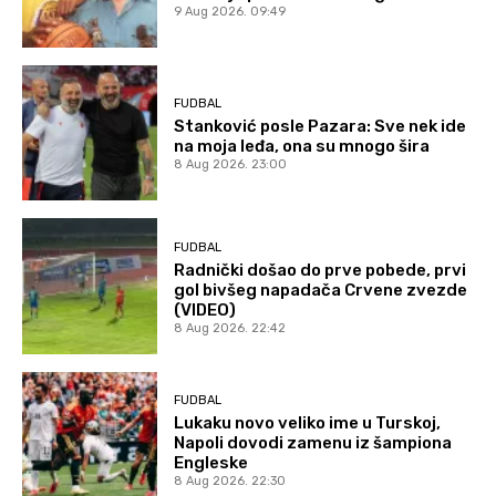
9 Aug 2026. 09:49
FUDBAL
Stanković posle Pazara: Sve nek ide
na moja leđa, ona su mnogo šira
8 Aug 2026. 23:00
FUDBAL
Radnički došao do prve pobede, prvi
gol bivšeg napadača Crvene zvezde
(VIDEO)
8 Aug 2026. 22:42
FUDBAL
Lukaku novo veliko ime u Turskoj,
Napoli dovodi zamenu iz šampiona
Engleske
8 Aug 2026. 22:30