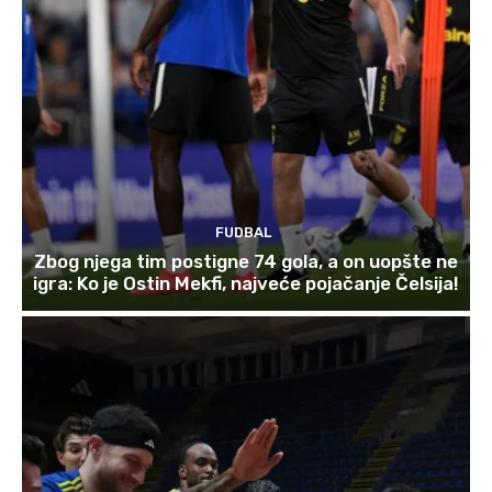
FUDBAL
Zbog njega tim postigne 74 gola, a on uopšte ne
igra: Ko je Ostin Mekfi, najveće pojačanje Čelsija!