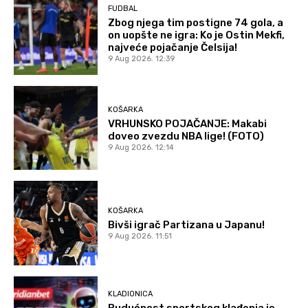
FUDBAL
Zbog njega tim postigne 74 gola, a
on uopšte ne igra: Ko je Ostin Mekfi,
najveće pojačanje Čelsija!
9 Aug 2026. 12:39
KOŠARKA
VRHUNSKO POJAČANJE: Makabi
doveo zvezdu NBA lige! (FOTO)
9 Aug 2026. 12:14
KOŠARKA
Bivši igrač Partizana u Japanu!
9 Aug 2026. 11:51
KLADIONICA
Budućnost sportskog klađenja je