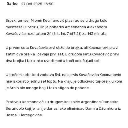
Darko
27 Oct 2025. 18:50
Srpski teniser Miomir Kecmanović plasirao se u drugo kolo
mastersa u Parizu. On je pobedio Amerikanca Aleksandra
Kovačevića rezultatom 2:1 (6:4, 1:6, 7:6(7:2)) za 143 minuta.
U prvom setu Kovačević prvi stiže do brejka, ali Kecmanovi, pravi
zatim dva brejka i osvaja prvi set. U drugom setu Kovačević pravi
dva brejka i tako lako uvodi meč u treći odlučujući set.
U trećem setu, kod vođstva 5:4, na servis Kovačevića Kecmanović
nije iskoristio jednu set loptu. Na kraju je odlučivao taj-brejk u kom
je Srbin bio mnogo bolji i tako stigao do pobede.
Protivnik Kecmanoviću u drugom kolu biće Argentinac Fransisko
Serundolo koji je ranije danas lako eliminisao Damira Džumhura iz
Bosne i Hercegovine.