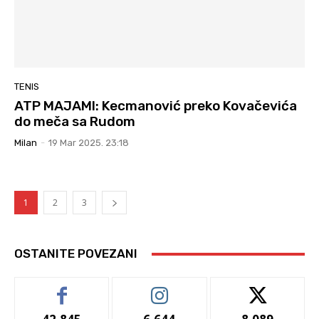
TENIS
ATP MAJAMI: Kecmanović preko Kovačevića
do meča sa Rudom
Milan
-
19 Mar 2025. 23:18
1
2
3
OSTANITE POVEZANI