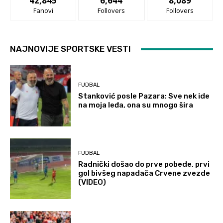
42,845
6,644
8,089
Fanovi
Follovers
Follovers
NAJNOVIJE SPORTSKE VESTI
FUDBAL
Stanković posle Pazara: Sve nek ide
na moja leđa, ona su mnogo šira
FUDBAL
Radnički došao do prve pobede, prvi
gol bivšeg napadača Crvene zvezde
(VIDEO)