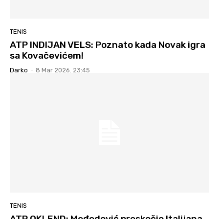
TENIS
ATP INDIJAN VELS: Poznato kada Novak igra
sa Kovačevićem!
Darko
-
8 Mar 2026. 23:45
TENIS
ATP OKLEND: Međedović preskočio Italijana