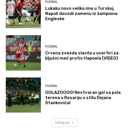
FUDBAL
Lukaku novo veliko ime u Turskoj,
Napoli dovodi zamenu iz šampiona
Engleske
FUDBAL
Crvena zvezda slavila u uvertiri za
ključni meč protiv Hapoela (VIDEO)
FUDBAL
GOLAZOOOO! Nestvaran gol sa pola
terena u Rosariju u stilu Dejana
Stankovića!
Učitaj još