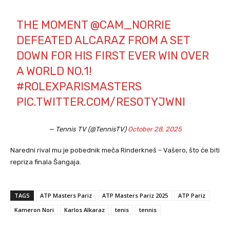
THE MOMENT
@CAM_NORRIE
DEFEATED ALCARAZ FROM A SET
DOWN FOR HIS FIRST EVER WIN OVER
A WORLD NO.1!
#ROLEXPARISMASTERS
PIC.TWITTER.COM/RES0TYJWNI
— Tennis TV (@TennisTV)
October 28, 2025
Naredni rival mu je pobednik meča Rinderkneš – Vašero, što će biti
repriza finala Šangaja.
TAGS
ATP Masters Pariz
ATP Masters Pariz 2025
ATP Pariz
Kameron Nori
Karlos Alkaraz
tenis
tennis