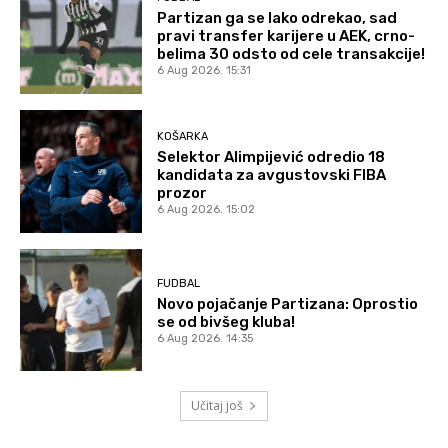
Partizan ga se lako odrekao, sad
pravi transfer karijere u AEK, crno-
belima 30 odsto od cele transakcije!
6 Aug 2026. 15:31
KOŠARKA
Selektor Alimpijević odredio 18
kandidata za avgustovski FIBA
prozor
6 Aug 2026. 15:02
FUDBAL
Novo pojačanje Partizana: Oprostio
se od bivšeg kluba!
6 Aug 2026. 14:35
Učitaj još