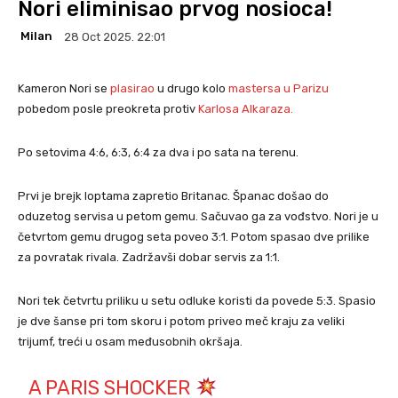
Nori eliminisao prvog nosioca!
Milan
28 Oct 2025. 22:01
Kameron Nori se
plasirao
u drugo kolo
mastersa u Parizu
pobedom posle preokreta protiv
Karlosa Alkaraza.
Po setovima 4:6, 6:3, 6:4 za dva i po sata na terenu.
Prvi je brejk loptama zapretio Britanac. Španac došao do
oduzetog servisa u petom gemu. Sačuvao ga za vođstvo. Nori je u
četvrtom gemu drugog seta poveo 3:1. Potom spasao dve prilike
za povratak rivala. Zadržavši dobar servis za 1:1.
Nori tek četvrtu priliku u setu odluke koristi da povede 5:3. Spasio
je dve šanse pri tom skoru i potom priveo meč kraju za veliki
trijumf, treći u osam međusobnih okršaja.
A PARIS SHOCKER