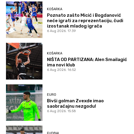
KOŠARKA
Poznato zašto Micić i Bogdanović
neće igrati za reprezentaciju, čudi
izostanak mladog igrača
6 Aug 2026. 17:39
KOŠARKA
NIŠTA OD PARTIZANA: Alen Smailagić
ima novi klub
6 Aug 2026. 16:52
EURO
Bivši golman Zvexde imao
saobraćajnu nezgodu!
6 Aug 2026. 15:58
FUDBAL