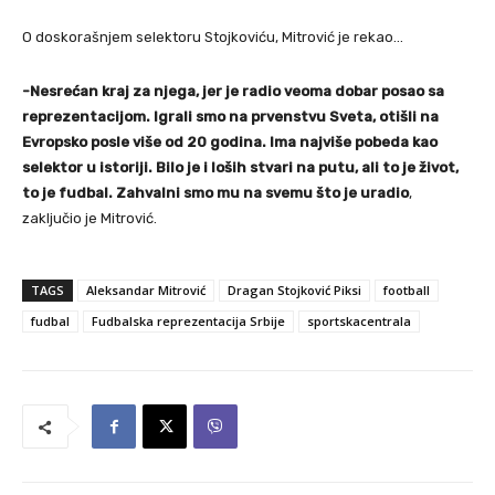
O doskorašnjem selektoru Stojkoviću, Mitrović je rekao…
-Nesrećan kraj za njega, jer je radio veoma dobar posao sa
reprezentacijom. Igrali smo na prvenstvu Sveta, otišli na
Evropsko posle više od 20 godina. Ima najviše pobeda kao
selektor u istoriji. Bilo je i loših stvari na putu, ali to je život,
to je fudbal. Zahvalni smo mu na svemu što je uradio
,
zaključio je Mitrović.
TAGS
Aleksandar Mitrović
Dragan Stojković Piksi
football
fudbal
Fudbalska reprezentacija Srbije
sportskacentrala