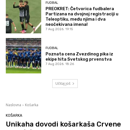
FUDBAL
PREOKRET: Četvorica fudbalera
Partizana na dvojnoj registraciji u
Teleoptiku, među njima i dva
neočekivana imena!
7 Aug 2026. 19:15
FUDBAL
Poznata cena Zvezdinog pika iz
ekipe hita Svetskog prvenstva
7 Aug 2026. 18:26
Učitaj još