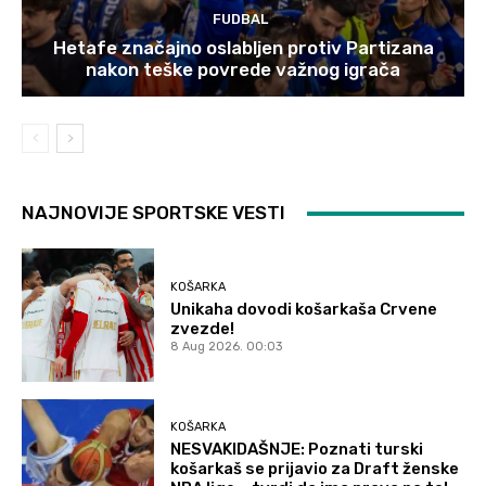
FUDBAL
Hetafe značajno oslabljen protiv Partizana
nakon teške povrede važnog igrača
NAJNOVIJE SPORTSKE VESTI
KOŠARKA
Unikaha dovodi košarkaša Crvene
zvezde!
8 Aug 2026. 00:03
KOŠARKA
NESVAKIDAŠNJE: Poznati turski
košarkaš se prijavio za Draft ženske