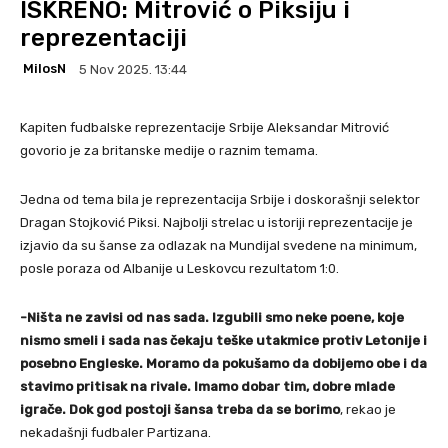
ISKRENO: Mitrović o Piksiju i
reprezentaciji
MilosN
5 Nov 2025. 13:44
Kapiten fudbalske reprezentacije Srbije Aleksandar Mitrović
govorio je za britanske medije o raznim temama.
Jedna od tema bila je reprezentacija Srbije i doskorašnji selektor
Dragan Stojković Piksi. Najbolji strelac u istoriji reprezentacije je
izjavio da su šanse za odlazak na Mundijal svedene na minimum,
posle poraza od Albanije u Leskovcu rezultatom 1:0.
-Ništa ne zavisi od nas sada. Izgubili smo neke poene, koje
nismo smeli i sada nas čekaju teške utakmice protiv Letonije i
posebno Engleske. Moramo da pokušamo da dobijemo obe i da
stavimo pritisak na rivale. Imamo dobar tim, dobre mlade
igrače. Dok god postoji šansa treba da se borimo
, rekao je
nekadašnji fudbaler Partizana.