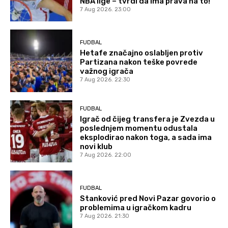
NBA lige – tvrdi da ima prava na to!
7 Aug 2026. 23:00
FUDBAL
Hetafe značajno oslabljen protiv
Partizana nakon teške povrede
važnog igrača
7 Aug 2026. 22:30
FUDBAL
Igrač od čijeg transfera je Zvezda u
poslednjem momentu odustala
eksplodirao nakon toga, a sada ima
novi klub
7 Aug 2026. 22:00
FUDBAL
Stanković pred Novi Pazar govorio o
problemima u igračkom kadru
7 Aug 2026. 21:30