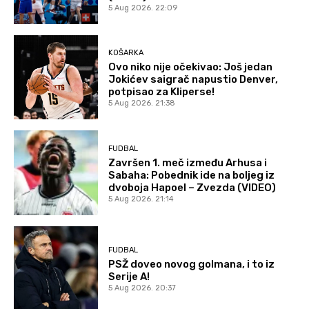
5 Aug 2026. 22:09
KOŠARKA
Ovo niko nije očekivao: Još jedan
Jokićev saigrač napustio Denver,
potpisao za Kliperse!
5 Aug 2026. 21:38
FUDBAL
Završen 1. meč između Arhusa i
Sabaha: Pobednik ide na boljeg iz
dvoboja Hapoel – Zvezda (VIDEO)
5 Aug 2026. 21:14
FUDBAL
PSŽ doveo novog golmana, i to iz
Serije A!
5 Aug 2026. 20:37