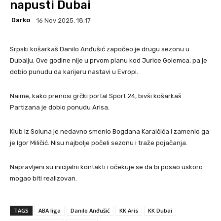
napusti Dubai
Darko
16 Nov 2025. 18:17
Srpski košarkaš Danilo Anđušić započeo je drugu sezonu u
Dubaiju. Ove godine nije u prvom planu kod Jurice Golemca, pa je
dobio punudu da karijeru nastavi u Evropi.
Naime, kako prenosi grčki portal Sport 24, bivši košarkaš
Partizana je dobio ponudu Arisa.
Klub iz Soluna je nedavno smenio Bogdana Karaičića i zamenio ga
je Igor Miličić. Nisu najbolje počeli sezonu i traže pojačanja.
Napravljeni su inicijalni kontakti i očekuje se da bi posao uskoro
mogao biti realizovan.
TAGS
ABA liga
Danilo Anđušić
KK Aris
KK Dubai