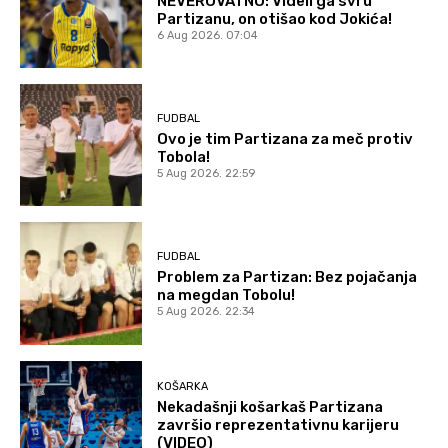
NEVEROVATNO: Videli ga svi u
Partizanu, on otišao kod Jokića!
6 Aug 2026. 07:04
FUDBAL
Ovo je tim Partizana za meč protiv
Tobola!
5 Aug 2026. 22:59
FUDBAL
Problem za Partizan: Bez pojačanja
na megdan Tobolu!
5 Aug 2026. 22:34
KOŠARKA
Nekadašnji košarkaš Partizana
završio reprezentativnu karijeru
(VIDEO)