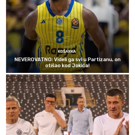
KOŠARKA
NEVEROVATNO: Videli ga svi u Partizanu, on
otišao kod Jokića!