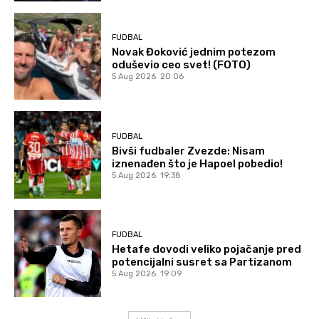
FUDBAL
Novak Đoković jednim potezom
oduševio ceo svet! (FOTO)
5 Aug 2026. 20:06
FUDBAL
Bivši fudbaler Zvezde: Nisam
iznenađen što je Hapoel pobedio!
5 Aug 2026. 19:38
FUDBAL
Hetafe dovodi veliko pojačanje pred
potencijalni susret sa Partizanom
5 Aug 2026. 19:09