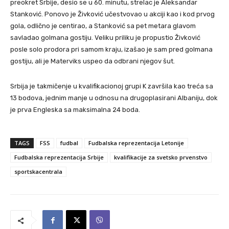
preokret Srbije, desio se u 60. minutu, strelac je Aleksandar
Stanković. Ponovo je Živković učestvovao u akciji kao i kod prvog
gola, odlično je centirao, a Stanković sa pet metara glavom
savladao golmana gostiju. Veliku priliku je propustio Živković
posle solo prodora pri samom kraju, izašao je sam pred golmana
gostiju, ali je Materviks uspeo da odbrani njegov šut.
Srbija je takmičenje u kvalifikacionoj grupi K završila kao treća sa
13 bodova, jednim manje u odnosu na drugoplasirani Albaniju, dok
je prva Engleska sa maksimalna 24 boda.
TAGS
FSS
fudbal
Fudbalska reprezentacija Letonije
Fudbalska reprezentacija Srbije
kvalifikacije za svetsko prvenstvo
sportskacentrala