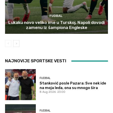
FUDBAL
Lukaku novo veliko ime u Turskoj, Napoli dovodi
zamenu iz šampiona Engleske
NAJNOVIJE SPORTSKE VESTI
FUDBAL
Stanković posle Pazara: Sve nek ide
na moja leđa, ona su mnogo šira
8 Aug 2026. 23:00
FUDBAL