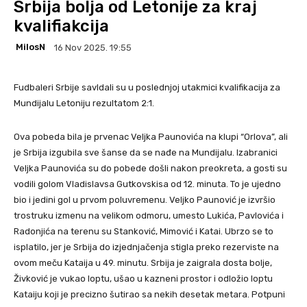
Srbija bolja od Letonije za kraj
kvalifiakcija
MilosN
16 Nov 2025. 19:55
Fudbaleri Srbije savldali su u poslednjoj utakmici kvalifikacija za
Mundijalu Letoniju rezultatom 2:1.
Ova pobeda bila je prvenac Veljka Paunovića na klupi “Orlova”, ali
je Srbija izgubila sve šanse da se nađe na Mundijalu. Izabranici
Veljka Paunovića su do pobede došli nakon preokreta, a gosti su
vodili golom Vladislavsa Gutkovskisa od 12. minuta. To je ujedno
bio i jedini gol u prvom poluvremenu. Veljko Paunović je izvršio
trostruku izmenu na velikom odmoru, umesto Lukića, Pavlovića i
Radonjića na terenu su Stanković, Mimović i Katai. Ubrzo se to
isplatilo, jer je Srbija do izjednjačenja stigla preko rezerviste na
ovom meču Kataija u 49. minutu. Srbija je zaigrala dosta bolje,
Živković je vukao loptu, ušao u kazneni prostor i odložio loptu
Kataiju koji je precizno šutirao sa nekih desetak metara. Potpuni