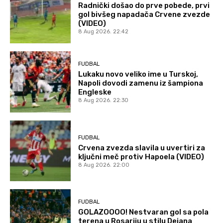
Radnički došao do prve pobede, prvi
gol bivšeg napadača Crvene zvezde
(VIDEO)
8 Aug 2026. 22:42
FUDBAL
Lukaku novo veliko ime u Turskoj,
Napoli dovodi zamenu iz šampiona
Engleske
8 Aug 2026. 22:30
FUDBAL
Crvena zvezda slavila u uvertiri za
ključni meč protiv Hapoela (VIDEO)
8 Aug 2026. 22:00
FUDBAL
GOLAZOOOO! Nestvaran gol sa pola
terena u Rosariju u stilu Dejana