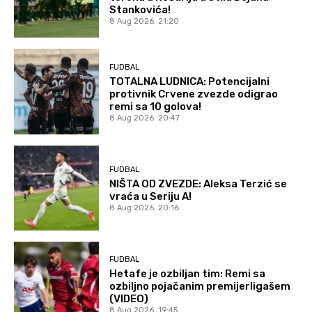
Stankovića!
8 Aug 2026. 21:20
FUDBAL
TOTALNA LUDNICA: Potencijalni
protivnik Crvene zvezde odigrao
remi sa 10 golova!
8 Aug 2026. 20:47
FUDBAL
NIŠTA OD ZVEZDE: Aleksa Terzić se
vraća u Seriju A!
8 Aug 2026. 20:16
FUDBAL
Hetafe je ozbiljan tim: Remi sa
ozbiljno pojačanim premijerligašem
(VIDEO)
8 Aug 2026. 19:45