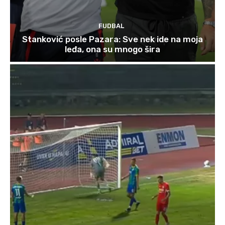
FUDBAL
Stanković posle Pazara: Sve nek ide na moja
leđa, ona su mnogo šira