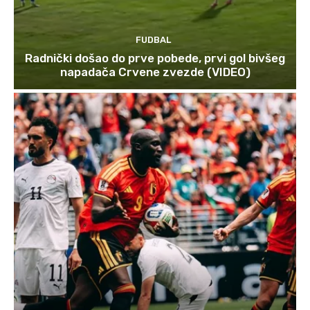
FUDBAL
Radnički došao do prve pobede, prvi gol bivšeg
napadača Crvene zvezde (VIDEO)