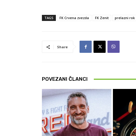
TAGS
FK Crvena zvezda
FK Zenit
prelazni rok
Share
POVEZANI ČLANCI