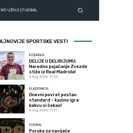
ATI UŽIVO | FUDBAL
AJNOVIJE SPORTSKE VESTI
KOŠARKA
DELIJE U DELIRIJUMU:
Naredno pojačanje Zvezde
stiže iz Real Madrida!
6 Aug 2026. 11:26
KLADIONICA
Dnevni povrat postao
standard – kazino igra
kakvu si čekao!
6 Aug 2026. 11:21
FUDBAL
Poruka za navijače