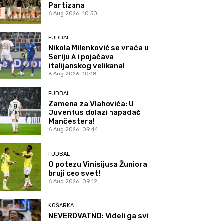
Partizana
6 Aug 2026. 10:50
FUDBAL
Nikola Milenković se vraća u
Seriju A i pojačava
italijanskog velikana!
6 Aug 2026. 10:18
FUDBAL
Zamena za Vlahovića: U
Juventus dolazi napadač
Mančestera!
6 Aug 2026. 09:44
FUDBAL
O potezu Vinisijusa Žuniora
bruji ceo svet!
6 Aug 2026. 09:12
KOŠARKA
NEVEROVATNO: Videli ga svi