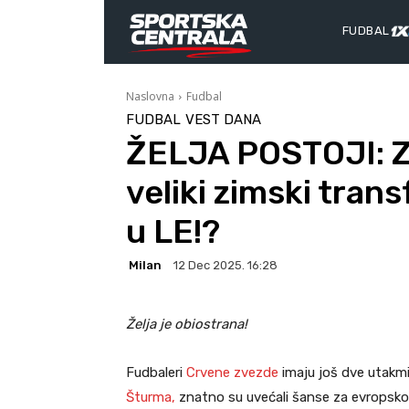
FUDBAL
Naslovna
Fudbal
FUDBAL
VEST DANA
ŽELJA POSTOJI: Z
veliki zimski tran
u LE!?
Milan
12 Dec 2025. 16:28
Želja je obiostrana!
Fudbaleri
Crvene zvezde
imaju još dve utakmi
Šturma,
znatno su uvećali šanse za evropsko pr