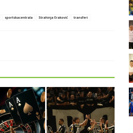
sportskacentrala
Strahinja Eraković
transferi