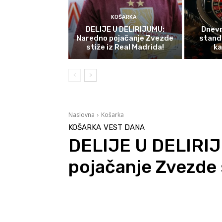
KOŠARKA
DELIJE U DELIRIJUMU:
Dnevn
Naredno pojačanje Zvezde
stand
stiže iz Real Madrida!
ka