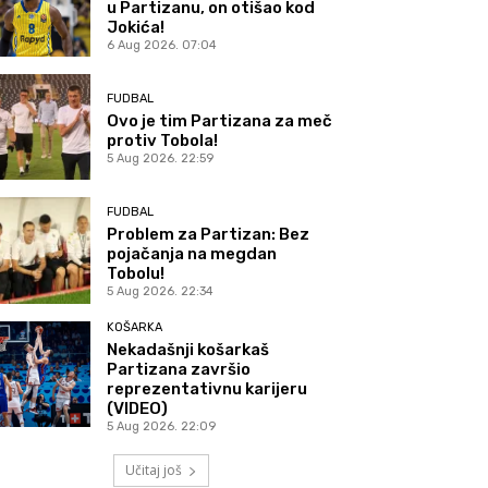
u Partizanu, on otišao kod
Jokića!
6 Aug 2026. 07:04
FUDBAL
Ovo je tim Partizana za meč
protiv Tobola!
5 Aug 2026. 22:59
FUDBAL
Problem za Partizan: Bez
pojačanja na megdan
Tobolu!
5 Aug 2026. 22:34
KOŠARKA
Nekadašnji košarkaš
Partizana završio
reprezentativnu karijeru
(VIDEO)
5 Aug 2026. 22:09
Učitaj još