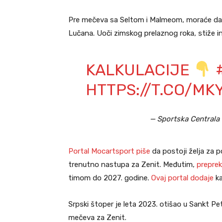
Pre mečeva sa Seltom i Malmeom, moraće da z
Lučana. Uoči zimskog prelaznog roka, stiže i
KALKULACIJE
HTTPS://T.CO/M
— Sportska Centrala
Portal Mocartsport piše
da postoji želja za
trenutno nastupa za Zenit. Međutim,
preprek
timom do 2027. godine.
Ovaj portal dodaje
ka
Srpski štoper je leta 2023. otišao u Sankt Pe
mečeva za Zenit.