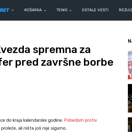
KOŠARKA
TENIS
OSTALE VESTI
REZULT
N
vezda spremna za
sfer pred završne borbe
ce do kraja kalendarske godine.
Pobedom protiv
oleće, ali ništa još nije sigurno.