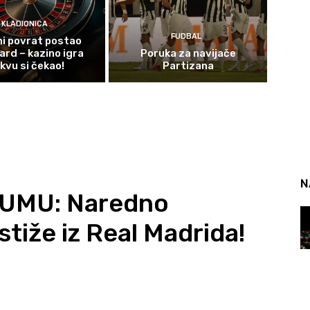
KLADIONICA
FUDBAL
i povrat postao
ard – kazino igra
Poruka za navijače
kvu si čekao!
Partizana