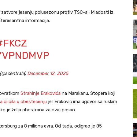
atvore jesenju polusezonu protiv TSC-a i Mladosti iz
nteresantna informacija.
#FKCZ
KYVPNDMVP
 (@scentrala)
December 12, 2025
 povratkom
Strahinje Erakovića
na Marakanu. Štopera koji
a bi bila u obeštećenju
jer Eraković ima ugovor sa ruskim
ko je želja obostrana za ovaj posao.
tersburg za 8 miliona evra. Od tada, odigrao je 85