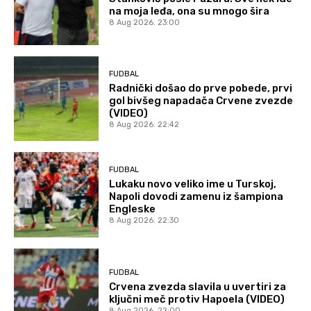
na moja leđa, ona su mnogo šira
8 Aug 2026. 23:00
FUDBAL
Radnički došao do prve pobede, prvi
gol bivšeg napadača Crvene zvezde
(VIDEO)
8 Aug 2026. 22:42
FUDBAL
Lukaku novo veliko ime u Turskoj,
Napoli dovodi zamenu iz šampiona
Engleske
8 Aug 2026. 22:30
FUDBAL
Crvena zvezda slavila u uvertiri za
ključni meč protiv Hapoela (VIDEO)
8 Aug 2026. 22:00