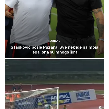
FUDBAL
Stanković posle Pazara: Sve nek ide na moja
leđa, ona su mnogo šira