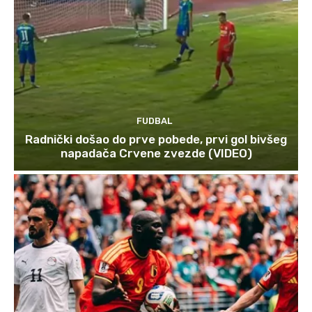
FUDBAL
Radnički došao do prve pobede, prvi gol bivšeg
napadača Crvene zvezde (VIDEO)