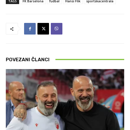
TAGS
FK Barselona
fudbal
Hansi Flik
sportskacentrala
POVEZANI ČLANCI