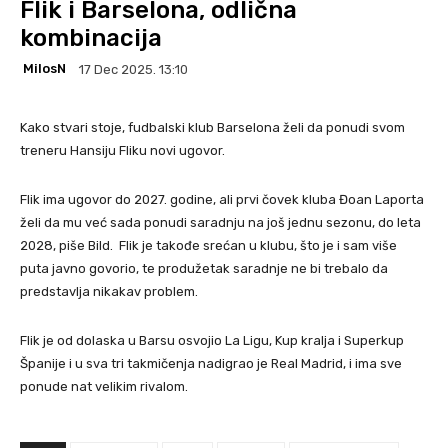
Flik i Barselona, odlična
kombinacija
MilosN
17 Dec 2025. 13:10
Kako stvari stoje, fudbalski klub Barselona želi da ponudi svom
treneru Hansiju Fliku novi ugovor.
Flik ima ugovor do 2027. godine, ali prvi čovek kluba Đoan Laporta
želi da mu već sada ponudi saradnju na još jednu sezonu, do leta
2028, piše Bild. Flik je takođe srećan u klubu, što je i sam više
puta javno govorio, te produžetak saradnje ne bi trebalo da
predstavlja nikakav problem.
Flik je od dolaska u Barsu osvojio La Ligu, Kup kralja i Superkup
Španije i u sva tri takmičenja nadigrao je Real Madrid, i ima sve
ponude nat velikim rivalom.