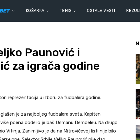
KOŠARKA
TENIS
OSTALE VESTI
REZULT
N
eljko Paunović i
ić za igrača godine
ektori reprezentacija u izboru za fudbalera godine.
lašen je za najboljeg fudbalera sveta. Kapiten
ajviše poena dodelio je baš Usmanu Dembeleu. Na drugo
o Vitinja. Zanimljivo je da na Mitrovićevoj listi nije bilo
rselone. Selektor Srbije Veljko Paunović nije dao