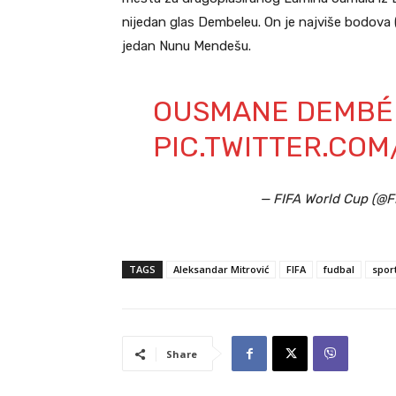
nijedan glas Dembeleu. On je najviše bodova (5
jedan Nunu Mendešu.
OUSMANE DEMB
PIC.TWITTER.CO
— FIFA World Cup (@
TAGS
Aleksandar Mitrović
FIFA
fudbal
spor
Share