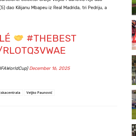
) dao Kilijanu Mbapeu iz Real Madrida, tri Pedriju, a
ÉLÉ
#THEBEST
M/RLOTQ3VWAE
FIFAWorldCup)
December 16, 2025
tskacentrala
Veljko Paunović