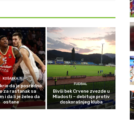
KOŠARKA
FUDBAL
krio da je posredno
o za rastanak sa
Bivši bek Crvene zvezde u
i da li je želeo da
Mladosti – debituje protiv
ostane
doskorašnjeg kluba