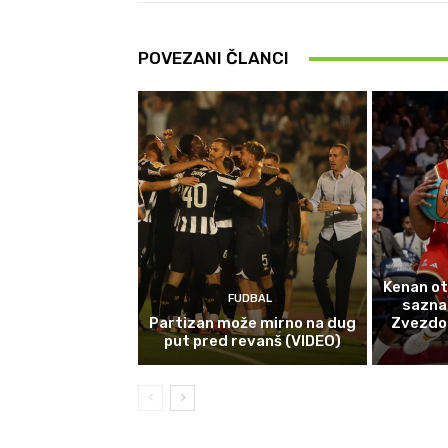
POVEZANI ČLANCI
Kenan ot
FUDBAL
sazna
Partizan može mirno na dug
Zvezdom 
put pred revanš (VIDEO)