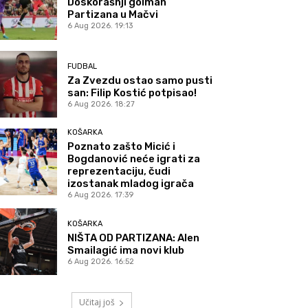
Doskorašnji golman
Partizana u Mačvi
6 Aug 2026. 19:13
FUDBAL
Za Zvezdu ostao samo pusti
san: Filip Kostić potpisao!
6 Aug 2026. 18:27
KOŠARKA
Poznato zašto Micić i
Bogdanović neće igrati za
reprezentaciju, čudi
izostanak mladog igrača
6 Aug 2026. 17:39
KOŠARKA
NIŠTA OD PARTIZANA: Alen
Smailagić ima novi klub
6 Aug 2026. 16:52
Učitaj još