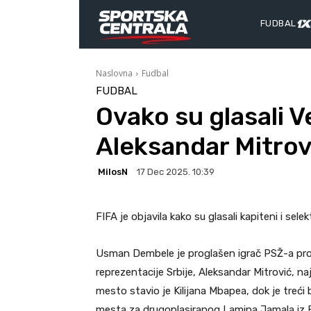
FUDBAL
Naslovna
Fudbal
FUDBAL
Ovako su glasali V
Aleksandar Mitrov
MilosN
17 Dec 2025. 10:39
FIFA je objavila kako su glasali kapiteni i sel
Usman Dembele je proglašen igrač PSŽ-a prog
reprezentacije Srbije, Aleksandar
Mitrović, n
mesto stavio je Kilijana Mbapea, dok je treći bi
mesta za drugoplasiranog Lamina Jamala iz Ba