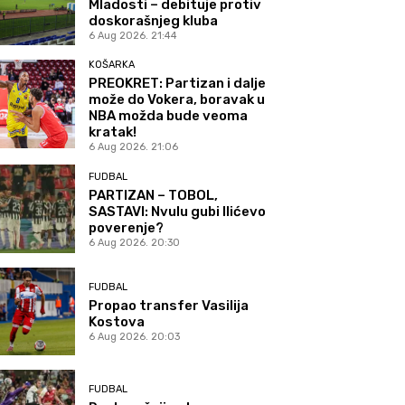
Mladosti – debituje protiv
doskorašnjeg kluba
6 Aug 2026. 21:44
KOŠARKA
PREOKRET: Partizan i dalje
može do Vokera, boravak u
NBA možda bude veoma
kratak!
6 Aug 2026. 21:06
FUDBAL
PARTIZAN – TOBOL,
SASTAVI: Nvulu gubi Ilićevo
poverenje?
6 Aug 2026. 20:30
FUDBAL
Propao transfer Vasilija
Kostova
6 Aug 2026. 20:03
FUDBAL