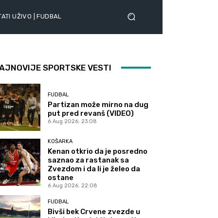
ATI UŽIVO | FUDBAL
AJNOVIJE SPORTSKE VESTI
FUDBAL
Partizan može mirno na dug
put pred revanš (VIDEO)
6 Aug 2026. 23:08
KOŠARKA
Kenan otkrio da je posredno
saznao za rastanak sa
Zvezdom i da li je želeo da
ostane
6 Aug 2026. 22:08
FUDBAL
Bivši bek Crvene zvezde u