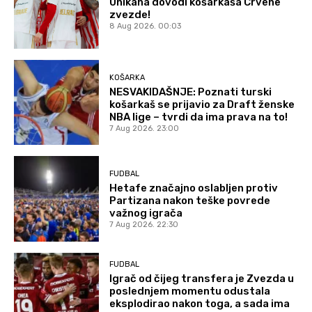
Unikaha dovodi košarkaša Crvene
zvezde!
8 Aug 2026. 00:03
KOŠARKA
NESVAKIDAŠNJE: Poznati turski
košarkaš se prijavio za Draft ženske
NBA lige – tvrdi da ima prava na to!
7 Aug 2026. 23:00
FUDBAL
Hetafe značajno oslabljen protiv
Partizana nakon teške povrede
važnog igrača
7 Aug 2026. 22:30
FUDBAL
Igrač od čijeg transfera je Zvezda u
poslednjem momentu odustala
eksplodirao nakon toga, a sada ima