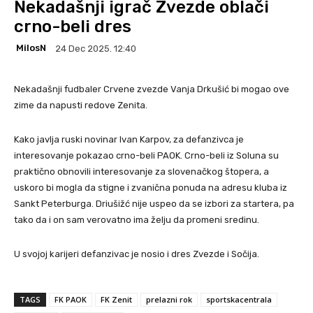
Nekadašnji igrač Zvezde oblači
crno-beli dres
MilosN
24 Dec 2025. 12:40
Nekadašnji fudbaler Crvene zvezde Vanja Drkušić bi mogao ove
zime da napusti redove Zenita.
Kako javlja ruski novinar Ivan Karpov, za defanzivca je
interesovanje pokazao crno-beli PAOK. Crno-beli iz Soluna su
praktično obnovili interesovanje za slovenačkog štopera, a
uskoro bi mogla da stigne i zvanična ponuda na adresu kluba iz
Sankt Peterburga. Driušižć nije uspeo da se izbori za startera, pa
tako da i on sam verovatno ima želju da promeni sredinu.
U svojoj karijeri defanzivac je nosio i dres Zvezde i Sočija.
TAGS
FK PAOK
FK Zenit
prelazni rok
sportskacentrala