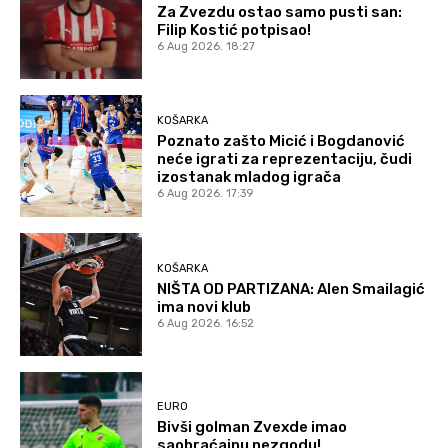
Za Zvezdu ostao samo pusti san:
Filip Kostić potpisao!
6 Aug 2026. 18:27
KOŠARKA
Poznato zašto Micić i Bogdanović
neće igrati za reprezentaciju, čudi
izostanak mladog igrača
6 Aug 2026. 17:39
KOŠARKA
NIŠTA OD PARTIZANA: Alen Smailagić
ima novi klub
6 Aug 2026. 16:52
EURO
Bivši golman Zvexde imao
saobraćajnu nezgodu!