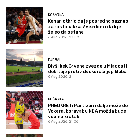
KOŠARKA
Kenan otkrio da je posredno saznao
za rastanak sa Zvezdom i da li je
želeo da ostane
6 Aug 2026. 22:08
FUDBAL
Bivši bek Crvene zvezde u Mladosti –
debituje protiv doskorašnjeg kluba
6 Aug 2026. 21:44
KOŠARKA
PREOKRET: Partizan i dalje može do
Vokera, boravak u NBA možda bude
veoma kratak!
6 Aug 2026. 21:06