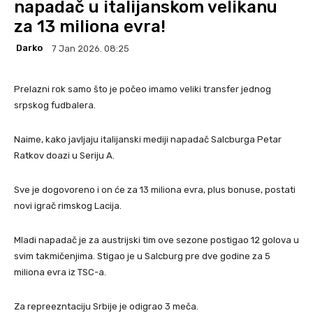
napadač u italijanskom velikanu
za 13 miliona evra!
Darko
7 Jan 2026. 08:25
Prelazni rok samo što je počeo imamo veliki transfer jednog
srpskog fudbalera.
Naime, kako javljaju italijanski mediji napadač Salcburga Petar
Ratkov doazi u Seriju A.
Sve je dogovoreno i on će za 13 miliona evra, plus bonuse, postati
novi igrač rimskog Lacija.
Mladi napadač je za austrijski tim ove sezone postigao 12 golova u
svim takmičenjima. Stigao je u Salcburg pre dve godine za 5
miliona evra iz TSC-a.
Za repreezntaciju Srbije je odigrao 3 meča.