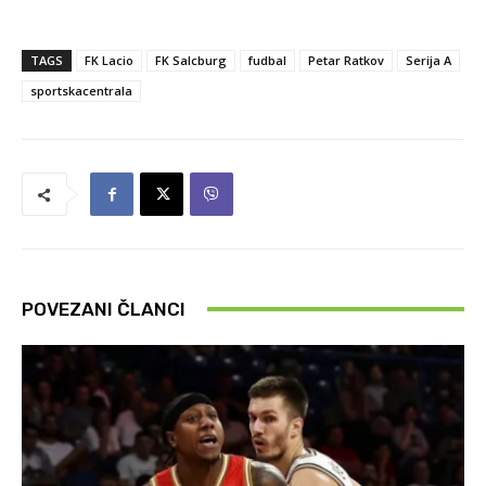
TAGS
FK Lacio
FK Salcburg
fudbal
Petar Ratkov
Serija A
sportskacentrala
POVEZANI ČLANCI