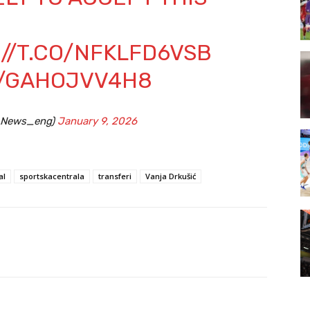
//T.CO/NFKLFD6VSB
M/GAHOJVV4H8
LNews_eng)
January 9, 2026
al
sportskacentrala
transferi
Vanja Drkušić