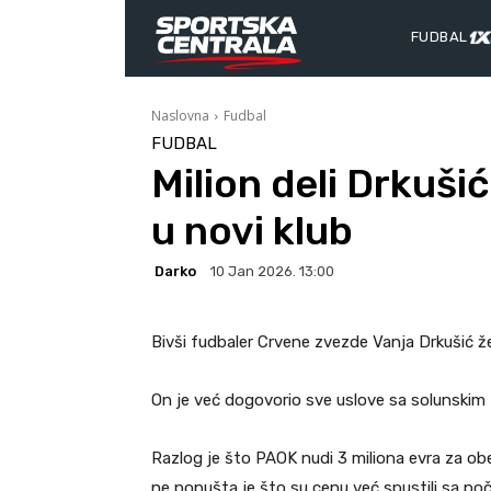
FUDBAL
Naslovna
Fudbal
FUDBAL
Milion deli Drkuši
u novi klub
Darko
10 Jan 2026. 13:00
Bivši fudbaler Crvene zvezde Vanja Drkušić že
On je već dogovorio sve uslove sa solunski
Razlog je što PAOK nudi 3 miliona evra za obe
ne popušta je što su cenu već spustili sa poč