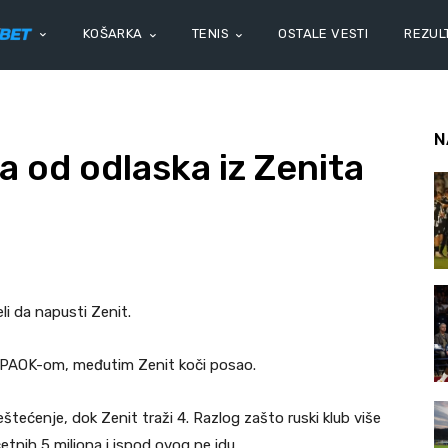
KOŠARKA
TENIS
OSTALE VESTI
REZULT
N
ća od odlaska iz Zenita
li da napusti Zenit.
m PAOK-om, međutim Zenit koči posao.
štećenje, dok Zenit traži 4. Razlog zašto ruski klub više
etnih 5 miliona i ispod ovog ne idu.