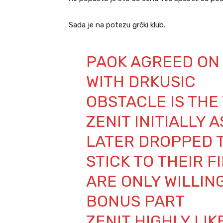
Sada je na potezu grčki klub.
PAOK AGREED ON
WITH DRKUSIC
OBSTACLE IS THE
ZENIT INITIALLY
LATER DROPPED T
STICK TO THEIR F
ARE ONLY WILLIN
BONUS PART
ZENIT HIGHLY LIK