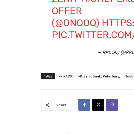
OFFER
(
@ONOOQ
)
HTTPS:
PIC.TWITTER.CO
— RPL Sky (@RP
TAGS
FK PAOK
FK Zenit Sankt Peterburg
fudb
Share