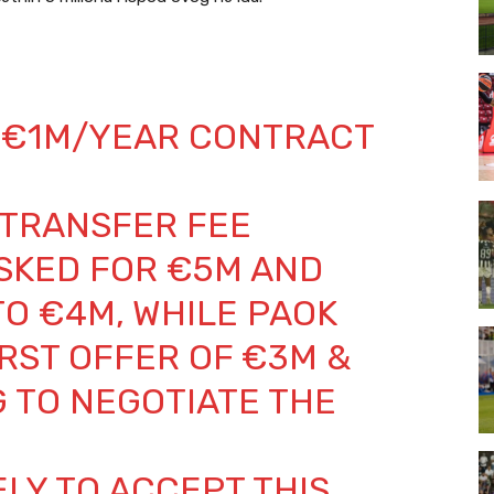
 €1M/YEAR CONTRACT
 TRANSFER FEE
 ASKED FOR €5M AND
O €4M, WHILE PAOK
IRST OFFER OF €3M &
G TO NEGOTIATE THE
ELY TO ACCEPT THIS