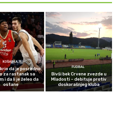
KOŠARKA
FUDBAL
krio da je posredno
o za rastanak sa
Bivši bek Crvene zvezde u
i da li je želeo da
Mladosti – debituje protiv
ostane
doskorašnjeg kluba