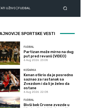
ATI UŽIVO | FUDBAL
AJNOVIJE SPORTSKE VESTI
FUDBAL
Partizan može mirno na dug
put pred revanš (VIDEO)
6 Aug 2026. 23:08
KOŠARKA
Kenan otkrio da je posredno
saznao za rastanak sa
Zvezdom i da li je želeo da
ostane
6 Aug 2026. 22:08
FUDBAL
Bivši bek Crvene zvezde u