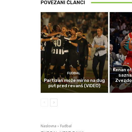
POVEZANI ČLANCI
Kenan ot
FUDBAL
sazna
Partizan može mirno na dug
Zvezdom 
put pred revanš (VIDEO)