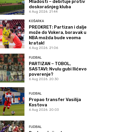
Mladosti – debituje protiv
doskorašnjeg kluba
6 Aug 2026. 21:44
KOŠARKA
PREOKRET: Partizan i dalje
može do Vokera, boravak u
NBA možda bude veoma
kratak!
6 Aug 2026. 21:06
FUDBAL
PARTIZAN – TOBOL,
SASTAVI: Nvulu gubi Ilićevo
poverenje?
6 Aug 2026. 20:30
FUDBAL
Propao transfer Vasilija
Kostova
6 Aug 2026. 20:03
FUDBAL