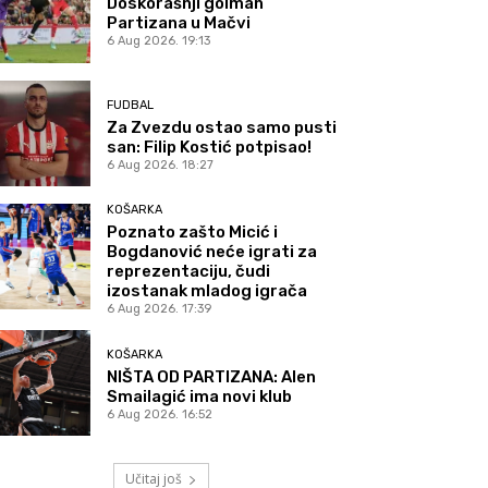
Doskorašnji golman
Partizana u Mačvi
6 Aug 2026. 19:13
FUDBAL
Za Zvezdu ostao samo pusti
san: Filip Kostić potpisao!
6 Aug 2026. 18:27
KOŠARKA
Poznato zašto Micić i
Bogdanović neće igrati za
reprezentaciju, čudi
izostanak mladog igrača
6 Aug 2026. 17:39
KOŠARKA
NIŠTA OD PARTIZANA: Alen
Smailagić ima novi klub
6 Aug 2026. 16:52
Učitaj još