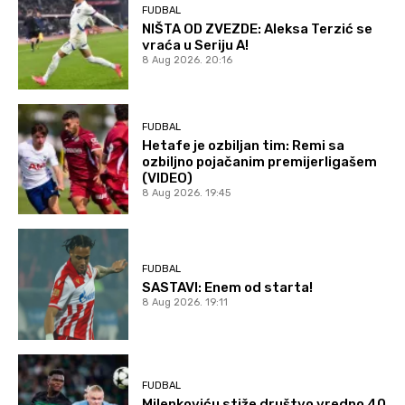
FUDBAL
NIŠTA OD ZVEZDE: Aleksa Terzić se
vraća u Seriju A!
8 Aug 2026. 20:16
FUDBAL
Hetafe je ozbiljan tim: Remi sa
ozbiljno pojačanim premijerligašem
(VIDEO)
8 Aug 2026. 19:45
FUDBAL
SASTAVI: Enem od starta!
8 Aug 2026. 19:11
FUDBAL
Milenkoviću stiže društvo vredno 40