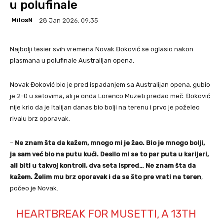
u polufinale
MilosN
28 Jan 2026. 09:35
Najbolji tesier svih vremena Novak Đoković se oglasio nakon
plasmana u polufinale Australijan opena.
Novak Đoković bio je pred ispadanjem sa Australijan opena, gubio
je 2-0 u setovima, ali je onda Lorenco Muzeti predao meč. Đoković
nije krio da je Italijan danas bio bolji na terenu i prvo je poželeo
rivalu brz oporavak.
–
Ne znam šta da kažem, mnogo mi je žao. Bio je mnogo bolji,
ja sam već bio na putu kući. Desilo mi se to par puta u karijeri,
ali biti u takvoj kontroli, dva seta ispred… Ne znam šta da
kažem. Želim mu brz oporavak i da se što pre vrati na teren
,
počeo je Novak.
HEARTBREAK FOR MUSETTI, A 13TH