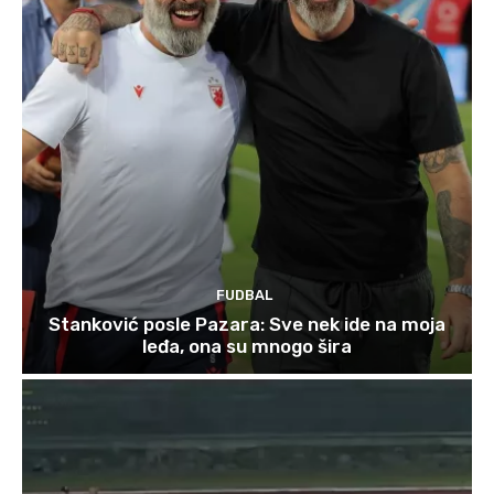
FUDBAL
Stanković posle Pazara: Sve nek ide na moja
leđa, ona su mnogo šira