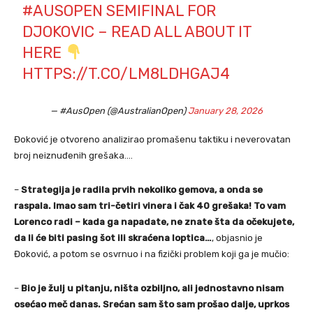
#AUSOPEN
SEMIFINAL FOR
DJOKOVIC – READ ALL ABOUT IT
HERE
HTTPS://T.CO/LM8LDHGAJ4
— #AusOpen (@AustralianOpen)
January 28, 2026
Đoković je otvoreno analizirao promašenu taktiku i neverovatan
broj neiznuđenih grešaka….
–
Strategija je radila prvih nekoliko gemova, a onda se
raspala. Imao sam tri-četiri vinera i čak 40 grešaka! To vam
Lorenco radi – kada ga napadate, ne znate šta da očekujete,
da li će biti pasing šot ili skraćena loptica…
, objasnio je
Đoković, a potom se osvrnuo i na fizički problem koji ga je mučio:
–
Bio je žulj u pitanju, ništa ozbiljno, ali jednostavno nisam
osećao meč danas. Srećan sam što sam prošao dalje, uprkos