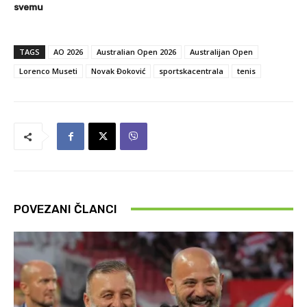
svemu
TAGS
AO 2026
Australian Open 2026
Australijan Open
Lorenco Museti
Novak Đoković
sportskacentrala
tenis
POVEZANI ČLANCI