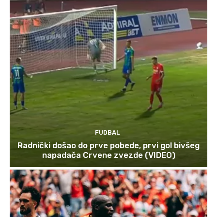
FUDBAL
Radnički došao do prve pobede, prvi gol bivšeg
napadača Crvene zvezde (VIDEO)