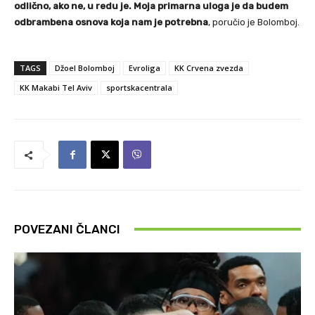
odlično, ako ne, u redu je. Moja primarna uloga je da budem
odbrambena osnova koja nam je potrebna
, poručio je Bolomboj.
TAGS
Džoel Bolomboj
Evroliga
KK Crvena zvezda
KK Makabi Tel Aviv
sportskacentrala
POVEZANI ČLANCI