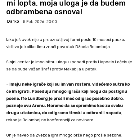
mi lopta, moja uloga je da budem
odbrambena osnova!
Darko
5 Feb 2026. 20:00
Iako još uvek nije u preoznatljivoj formi posle 10 meseci pauze,
vidljivo je koliko timu znači povratak Džoela Bolomboja.
Sjajni centar je imao bitnu ulogu u pobedi protiv Hapoela i očekuje
se da bude važan šraf i protiv Makabija u petak.
–
Imaju neke igrače koji su im van rostera, videćemo sutra ko
će im igrati. Poseduju mnogo igrača koji mogu da postignu
poene, Ife Lundberg je prošli meč odigrao posebno dobro,
poznaje ovu Arenu. Moramo da se spremimo kao za svaku
drugu utakmicu, da odigramo timski u odbrani i napadu
,
rekao je Bolomboj na konferenciji za novinare.
On je naveo da Zvezda igra mnogo brže nego prošle sezone.