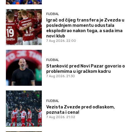
FUDBAL
Igrač od čijeg transfera je Zvezda u
poslednjem momentu odustala
eksplodirao nakon toga, a sada ima
novi klub
7 Aug 2026. 22:00
FUDBAL
Stanković pred Novi Pazar govorio o
problemima u igračkom kadru
7 Aug 2026. 21:30
FUDBAL
Vezista Zvezde pred odlaskom,
poznata i cena!
7 Aug 2026. 21:02