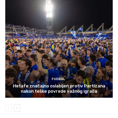
FUDBAL
Hetafe značajno oslabljen protiv Partizana
nakon teške povrede važnog igrača