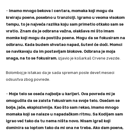
–
Imamo mnogo bekova i centara, momaka koji mogu da
kreiraju poene, posebno u tranziciji. Igramo u veoma visokom
tempu, to je najveća razlika koju sam primetio otkako sam se
vratio. Znam da je odbrana važna, olakšava mi što imam
momke koji mogu da postižu poene. Mogu da se fokusiram na
odbranu. Kada budem shvatao napad, šutevi će doći. Momci
se navikavaju da im postavljam blokove. Odbrana je moja
snaga, na to se fokusiram
, izjavio je košarkaš Crvene zvezde.
Bolomboj je istakao da je sada spreman posle devet meseci
odsustva zbog povrede.
–
Moje telo se oseća najbolje u karijeri. Ova povreda mi je
omogućila da se zaista fokusiram na svoje telo. Osećam se
bolje, jače, eksplozivnije. Kao što sam rekao, imamo mnogo
momaka koji se nalaze u napadačkom ritmu. Sa Kodijem sam
igrao već tako da tu nema ništa novo. Nisam igrač koji
dominira sa loptom tako da mi ona ne treba. Ako dam poene,