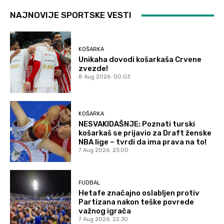
NAJNOVIJE SPORTSKE VESTI
KOŠARKA
Unikaha dovodi košarkaša Crvene
zvezde!
8 Aug 2026. 00:03
KOŠARKA
NESVAKIDAŠNJE: Poznati turski
košarkaš se prijavio za Draft ženske
NBA lige – tvrdi da ima prava na to!
7 Aug 2026. 23:00
FUDBAL
Hetafe značajno oslabljen protiv
Partizana nakon teške povrede
važnog igrača
7 Aug 2026. 22:30