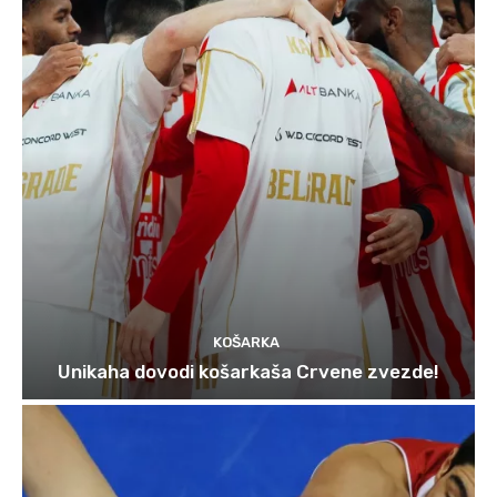
KOŠARKA
Unikaha dovodi košarkaša Crvene zvezde!