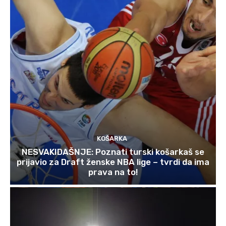
KOŠARKA
NESVAKIDAŠNJE: Poznati turski košarkaš se
prijavio za Draft ženske NBA lige – tvrdi da ima
prava na to!