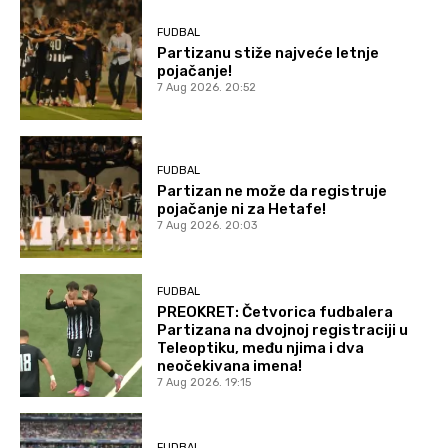
FUDBAL
Partizanu stiže najveće letnje
pojačanje!
7 Aug 2026. 20:52
FUDBAL
Partizan ne može da registruje
pojačanje ni za Hetafe!
7 Aug 2026. 20:03
FUDBAL
PREOKRET: Četvorica fudbalera
Partizana na dvojnoj registraciji u
Teleoptiku, među njima i dva
neočekivana imena!
7 Aug 2026. 19:15
FUDBAL