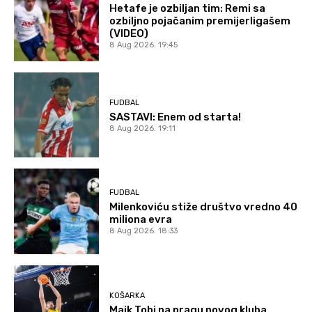
Hetafe je ozbiljan tim: Remi sa
ozbiljno pojačanim premijerligašem
(VIDEO)
8 Aug 2026. 19:45
FUDBAL
SASTAVI: Enem od starta!
8 Aug 2026. 19:11
FUDBAL
Milenkoviću stiže društvo vredno 40
miliona evra
8 Aug 2026. 18:33
KOŠARKA
Majk Tobi na pragu novog kluba