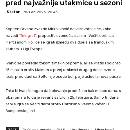
pred najvažnije utakmice u sezoni
Stefan
16 Feb 2026. 20:43
Kapiten Crvene zvezde Mirko Ivanić najverovatnije će, kako
navodi
“Telegraf”,
propustiti dvomeč sa Lilom i Večiti derbi sa
Partizanom, koji će se igrati između dva duela sa francuskim
klubom u Ligi Evrope.
Ivanić se povredio tokom zimskih priprema, ali se vratio i odigrao
15 minuta protiv Malmea u prvoj utakmici drugog dela sezone.
Ipak, pred duel sa Seltom je osetio bol, pa je usledila nova pauza.
Tako bi Ivanić mogao da bolovanje produži na čak mesec dana, s
obzirom na to da je revanš sa Lilom 25. februara. Samo tri dana
ranije igra se Večiti derbi protiv Partizana, veoma važan u
šampionskoj trci.
TAGS
FK Crvena zvezda
FK Lil
Liga Evrope
Mirko Ivanić