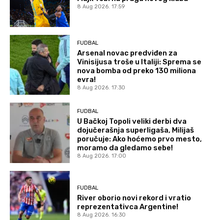
8 Aug 2026. 17:59
FUDBAL
Arsenal novac predviđen za
Vinisijusa troše u Italiji: Sprema se
nova bomba od preko 130 miliona
evra!
8 Aug 2026. 17:30
FUDBAL
U Bačkoj Topoli veliki derbi dva
dojučerašnja superligaša, Milijaš
poručuje: Ako hoćemo prvo mesto,
moramo da gledamo sebe!
8 Aug 2026. 17:00
FUDBAL
River oborio novi rekord i vratio
reprezentativca Argentine!
8 Aug 2026. 16:30