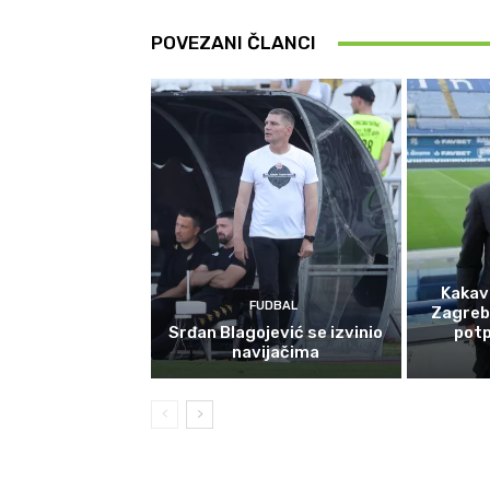
POVEZANI ČLANCI
Kakav
FUDBAL
Zagreb
Srđan Blagojević se izvinio
potp
navijačima