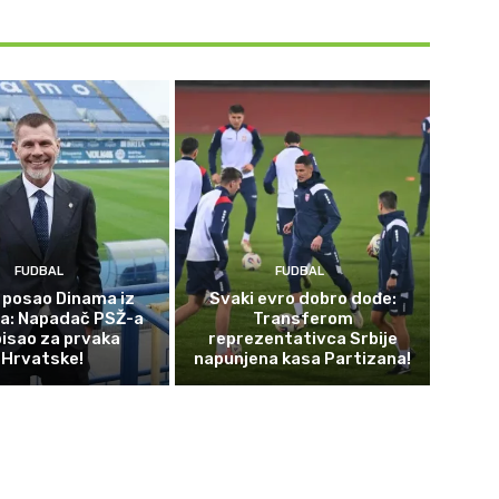
FUDBAL
FUDBAL
 posao Dinama iz
Svaki evro dobro dođe:
a: Napadač PSŽ-a
Transferom
isao za prvaka
reprezentativca Srbije
Hrvatske!
napunjena kasa Partizana!