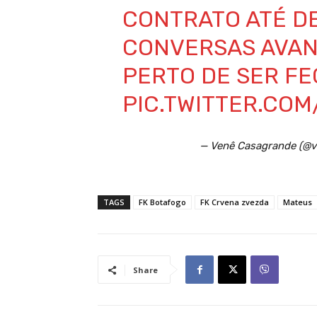
CONTRATO ATÉ D
CONVERSAS AVAN
PERTO DE SER FE
PIC.TWITTER.CO
— Venê Casagrande (@
TAGS
FK Botafogo
FK Crvena zvezda
Mateus
Share