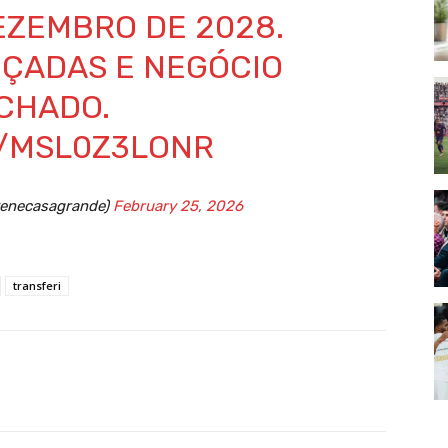
EZEMBRO DE 2028.
ÇADAS E NEGÓCIO
CHADO.
M/MSL0Z3LONR
venecasagrande)
February 25, 2026
transferi