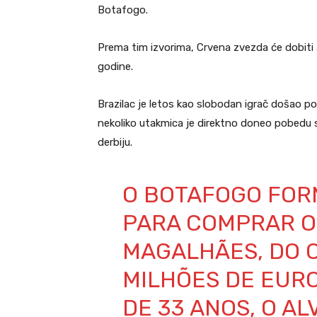
Botafogo.
Prema tim izvorima, Crvena zvezda će dobiti
godine.
Brazilac je letos kao slobodan igrač došao po
nekoliko utakmica je direktno doneo pobedu s
derbiju.
O BOTAFOGO FOR
PARA COMPRAR O
MAGALHÃES, DO C
MILHÕES DE EURO
DE 33 ANOS, O A