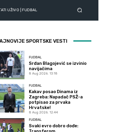
ATI UŽIVO | FUDBAL
AJNOVIJE SPORTSKE VESTI
FUDBAL
Srđan Blagojević se izvinio
navijačima
8 Aug 2026. 13:18
FUDBAL
Kakav posao Dinama iz
Zagreba: Napadač PSŽ-a
potpisao za prvaka
Hrvatske!
8 Aug 2026. 12:44
FUDBAL
Svaki evro dobro dođe:
Transferom