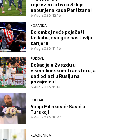
reprezentativca Srbije
napunjena kasa Partizana!
8 Aug 2026. 12:15
KOŠARKA
Bolomboj neće pojačati
Unikahu, evo gde nastavlja
karijeru
8 Aug 2026. 11:45
FUDBAL
Došao je u Zvezdu u
višemilionskom transferu, a
sad odlazi u Rusiju na
pozajmicu!
8 Aug 2026. 11:13
FUDBAL
Vanja Milinković-Savić u
Turskoj!
8 Aug 2026. 10:44
KLADIONICA