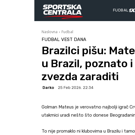
FUDBAL
Naslovna
Fudbal
FUDBAL
VEST DANA
Brazilci pišu: Mat
u Brazil, poznato 
zvezda zaraditi
Darko
25 Feb 2026. 22:34
Golman Mateus je verovatno najbolji igrač Cr
utakmici uradi nešto što donese Beograđanima
To nije promaklo ni klubovima u Brazilu i tam