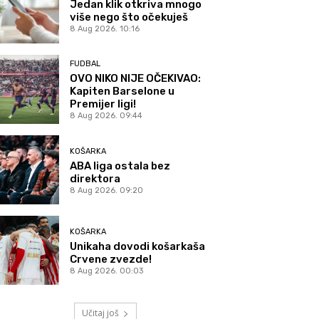
Jedan klik otkriva mnogo
više nego što očekuješ
8 Aug 2026. 10:16
FUDBAL
OVO NIKO NIJE OČEKIVAO:
Kapiten Barselone u
Premijer ligi!
8 Aug 2026. 09:44
KOŠARKA
ABA liga ostala bez
direktora
8 Aug 2026. 09:20
KOŠARKA
Unikaha dovodi košarkaša
Crvene zvezde!
8 Aug 2026. 00:03
Učitaj još