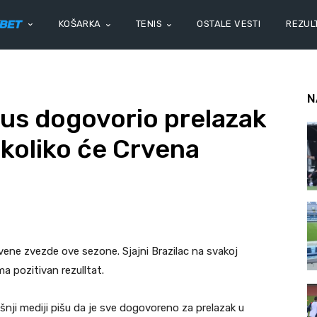
KOŠARKA
TENIS
OSTALE VESTI
REZULT
N
eus dogovorio prelazak
i koliko će Crvena
vene zvezde ove sezone. Sjajni Brazilac na svakoj
 pozitivan rezulltat.
ošnji mediji pišu da je sve dogovoreno za prelazak u