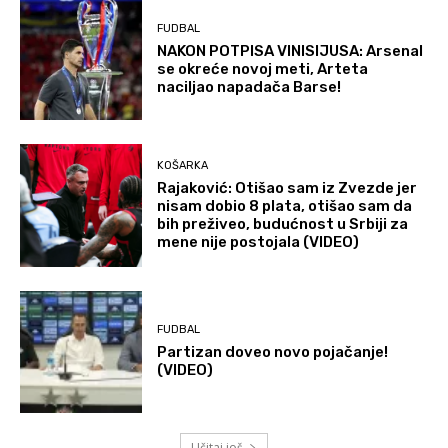
FUDBAL
NAKON POTPISA VINISIJUSA: Arsenal
se okreće novoj meti, Arteta
naciljao napadača Barse!
KOŠARKA
Rajaković: Otišao sam iz Zvezde jer
nisam dobio 8 plata, otišao sam da
bih preživeo, budućnost u Srbiji za
mene nije postojala (VIDEO)
FUDBAL
Partizan doveo novo pojačanje!
(VIDEO)
Učitaj još