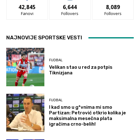
42,845
6,644
8,089
Fanovi
Follovers
Follovers
NAJNOVIJE SPORTSKE VESTI
FUDBAL
Velikan stao u red za potpis
Tiknizjana
FUDBAL
I kad smo u g*vnima mi smo
Partizan: Petrović otkrio kolika je
maksimalna mesečna plata
igračima crno-belih!