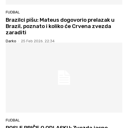
FUDBAL
Brazilci pišu: Mateus dogovorio prelazak u
Brazil, poznato i koliko će Crvena zvezda
zaraditi
Darko
-
25 Feb 2026. 22:34
FUDBAL
POSLE PRIČE O ODLASKU: Zvezda jasno