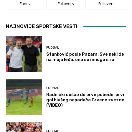
Fanovi
Follovers
Follovers
NAJNOVIJE SPORTSKE VESTI
FUDBAL
Stanković posle Pazara: Sve nek ide
na moja leđa, ona su mnogo šira
FUDBAL
Radnički došao do prve pobede, prvi
gol bivšeg napadača Crvene zvezde
(VIDEO)
FUDBAL