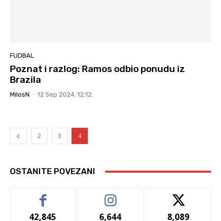
FUDBAL
Poznat i razlog: Ramos odbio ponudu iz
Brazila
MilosN
-
12 Sep 2024. 12:12
2
3
4
OSTANITE POVEZANI
42,845
6,644
8,089