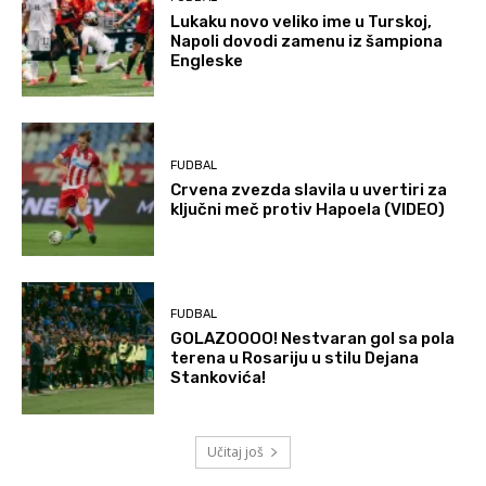
Lukaku novo veliko ime u Turskoj,
Napoli dovodi zamenu iz šampiona
Engleske
FUDBAL
Crvena zvezda slavila u uvertiri za
ključni meč protiv Hapoela (VIDEO)
FUDBAL
GOLAZOOOO! Nestvaran gol sa pola
terena u Rosariju u stilu Dejana
Stankovića!
Učitaj još