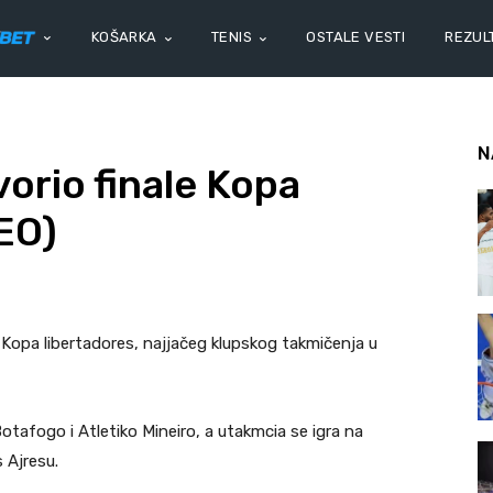
KOŠARKA
TENIS
OSTALE VESTI
REZULT
N
orio finale Kopa
DEO)
e Kopa libertadores, najjačeg klupskog takmičenja u
 Botafogo i Atletiko Mineiro, a utakmcia se igra na
 Ajresu.