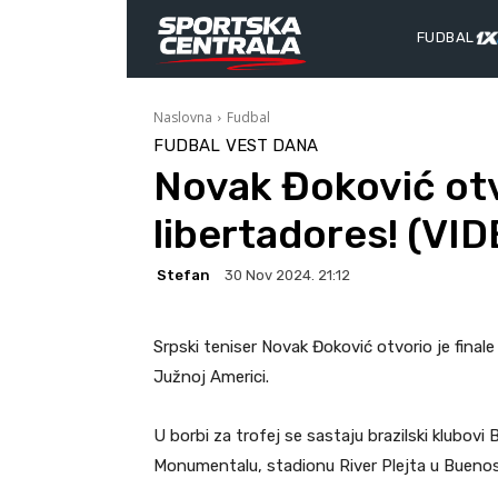
FUDBAL
Naslovna
Fudbal
FUDBAL
VEST DANA
Novak Đoković otv
libertadores! (VI
Stefan
30 Nov 2024. 21:12
Srpski teniser Novak Đoković otvorio je final
Južnoj Americi.
U borbi za trofej se sastaju brazilski klubovi
Monumentalu, stadionu River Plejta u Buenos