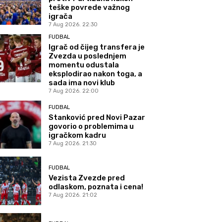
teške povrede važnog
igrača
7 Aug 2026. 22:30
FUDBAL
Igrač od čijeg transfera je
Zvezda u poslednjem
momentu odustala
eksplodirao nakon toga, a
sada ima novi klub
7 Aug 2026. 22:00
FUDBAL
Stanković pred Novi Pazar
govorio o problemima u
igračkom kadru
7 Aug 2026. 21:30
FUDBAL
Vezista Zvezde pred
odlaskom, poznata i cena!
7 Aug 2026. 21:02