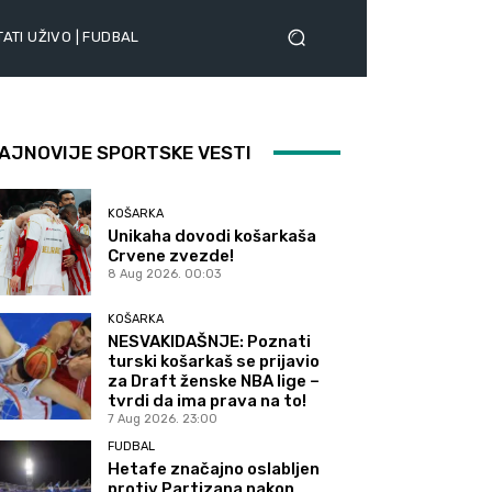
ATI UŽIVO | FUDBAL
AJNOVIJE SPORTSKE VESTI
KOŠARKA
Unikaha dovodi košarkaša
Crvene zvezde!
8 Aug 2026. 00:03
KOŠARKA
NESVAKIDAŠNJE: Poznati
turski košarkaš se prijavio
za Draft ženske NBA lige –
tvrdi da ima prava na to!
7 Aug 2026. 23:00
FUDBAL
Hetafe značajno oslabljen
protiv Partizana nakon