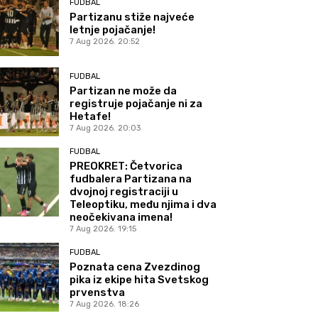
FUDBAL
Partizanu stiže najveće
letnje pojačanje!
7 Aug 2026. 20:52
FUDBAL
Partizan ne može da
registruje pojačanje ni za
Hetafe!
7 Aug 2026. 20:03
FUDBAL
PREOKRET: Četvorica
fudbalera Partizana na
dvojnoj registraciji u
Teleoptiku, među njima i dva
neočekivana imena!
7 Aug 2026. 19:15
FUDBAL
Poznata cena Zvezdinog
pika iz ekipe hita Svetskog
prvenstva
7 Aug 2026. 18:26