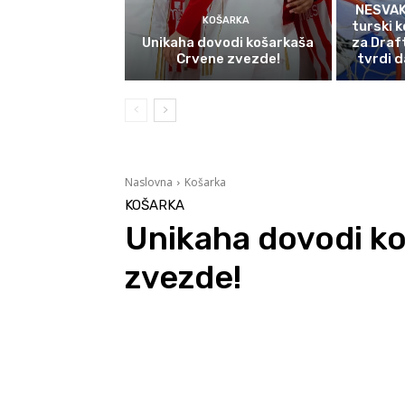
NESVAK
KOŠARKA
turski k
Unikaha dovodi košarkaša
za Draf
Crvene zvezde!
tvrdi d