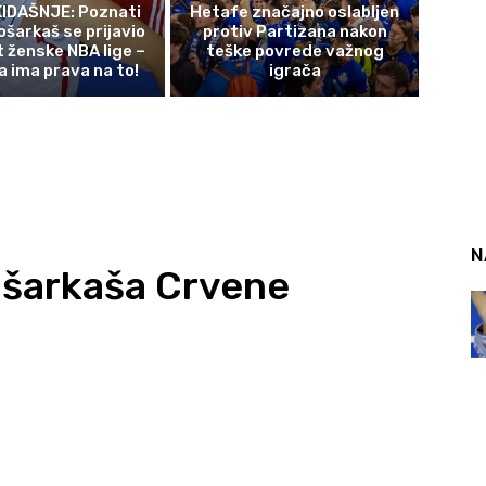
IDAŠNJE: Poznati
Hetafe značajno oslabljen
ošarkaš se prijavio
protiv Partizana nakon
t ženske NBA lige –
teške povrede važnog
a ima prava na to!
igrača