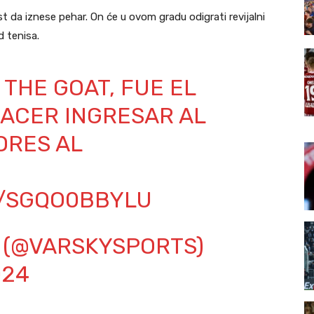
 da iznese pehar. On će u ovom gradu odigrati revijalni
 tenisa.
 THE GOAT, FUE EL
ACER INGRESAR AL
ORES
AL
M/SGQO0BBYLU
 (@VARSKYSPORTS)
024