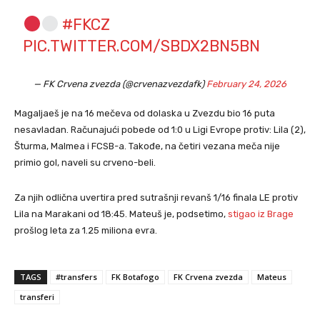
#FKCZ
PIC.TWITTER.COM/SBDX2BN5BN
— FK Crvena zvezda (@crvenazvezdafk)
February 24, 2026
Magaljaeš je na 16 mečeva od dolaska u Zvezdu bio 16 puta
nesavladan. Računajući pobede od 1:0 u Ligi Evrope protiv: Lila (2),
Šturma, Malmea i FCSB-a. Takođe, na četiri vezana meča nije
primio gol, naveli su crveno-beli.
Za njih odlična uvertira pred sutrašnji revanš 1/16 finala LE protiv
Lila na Marakani od 18:45. Mateuš je, podsetimo,
stigao iz Brage
prošlog leta za 1.25 miliona evra.
TAGS
#transfers
FK Botafogo
FK Crvena zvezda
Mateus
transferi