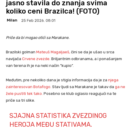
jasno stavila do znanja svima
koliko ceni Brazilca! (FOTO)
Milan
25 Feb 2026. 08:01
Priče da bi mogao otići sa Marakane.
Brazilski golman
Mateuš Magaljaeš,
čini se da je ušao u srca
navijača
Crvene zvezde.
Briljantnim odbranama, a i ponašanjem
van terena ih je na neki način ”kupio”.
Međutim, pre nekoliko dana je stigla informacija da je za
njega
zainteresovan Botafogo.
Stav ljudi sa Marakane je takav da
ga ne
žele pustiti tek tako.
Posebno se klub oglasio reagujući na te
priče sa tri slike.
SJAJNA STATISTIKA ZVEZDINOG
HEROJA MEĐU STATIVAMA.