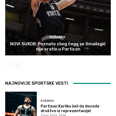
KOŠARKA
NOVI SUKOB: Poznato zbog čega se Smailagić
nije vratio u Partizan
NAJNOVIJE SPORTSKE VESTI
KOŠARKA
Partizan Karliku želi da dovode
društvo iz reprezentacije!
9 Aug 2026. 23:54