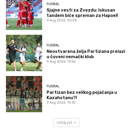
FUDBAL
Sjajne vesti za Zvezdu: Iskusan
tandem biće spreman za Hapoel!
9 Aug 2026. 20:28
FUDBAL
Neostvarena želja Partizana prelazi
u čuveni nemački klub
9 Aug 2026. 19:56
FUDBAL
Partizan bez velikog pojačanja u
Kazahstanu?!
9 Aug 2026. 19:30
Učitaj još