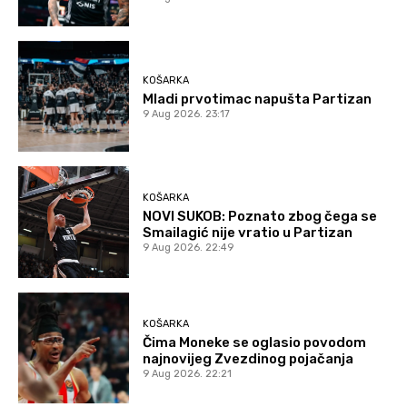
KOŠARKA
Mladi prvotimac napušta Partizan
9 Aug 2026. 23:17
KOŠARKA
NOVI SUKOB: Poznato zbog čega se
Smailagić nije vratio u Partizan
9 Aug 2026. 22:49
KOŠARKA
Čima Moneke se oglasio povodom
najnovijeg Zvezdinog pojačanja
9 Aug 2026. 22:21