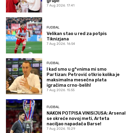
grupi!
7 Aug 2026. 17:41
FUDBAL
Velikan stao u red za potpis
Tiknizjana
7 Aug 2026. 16:54
FUDBAL
I kad smo u g*vnima mi smo
Partizan: Petrović otkrio kolika je
maksimalna mesečna plata
igračima crno-belih!
7 Aug 2026. 15:55
FUDBAL
NAKON POTPISA VINISIJUSA: Arsenal
se okreće novoj meti, Arteta
naciljao napadača Barse!
7 Aug 2026. 15:29