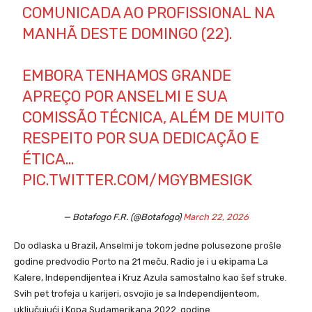
COMUNICADA AO PROFISSIONAL NA
MANHÃ DESTE DOMINGO (22).
EMBORA TENHAMOS GRANDE
APREÇO POR ANSELMI E SUA
COMISSÃO TÉCNICA, ALÉM DE MUITO
RESPEITO POR SUA DEDICAÇÃO E
ÉTICA…
PIC.TWITTER.COM/MGYBMESIGK
— Botafogo F.R. (@Botafogo)
March 22, 2026
Do odlaska u Brazil, Anselmi je tokom jedne polusezone prošle
godine predvodio Porto na 21 meču. Radio je i u ekipama La
Kalere, Independijentea i Kruz Azula samostalno kao šef struke.
Svih pet trofeja u karijeri, osvojio je sa Independijenteom,
uključujući i Kopa Sudamerikana 2022. godine.