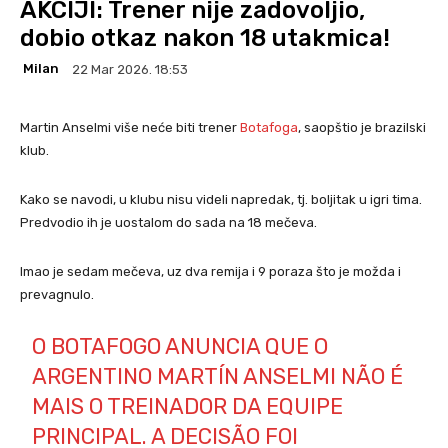
AKCIJI: Trener nije zadovoljio,
dobio otkaz nakon 18 utakmica!
Milan
22 Mar 2026. 18:53
Martin Anselmi više neće biti trener
Botafoga
, saopštio je brazilski
klub.
Kako se navodi, u klubu nisu videli napredak, tj. boljitak u igri tima.
Predvodio ih je uostalom do sada na 18 mečeva.
Imao je sedam mečeva, uz dva remija i 9 poraza što je možda i
prevagnulo.
O BOTAFOGO ANUNCIA QUE O
ARGENTINO MARTÍN ANSELMI NÃO É
MAIS O TREINADOR DA EQUIPE
PRINCIPAL. A DECISÃO FOI