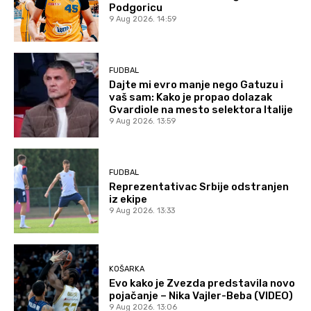
Podgoricu
9 Aug 2026. 14:59
FUDBAL
Dajte mi evro manje nego Gatuzu i
vaš sam: Kako je propao dolazak
Gvardiole na mesto selektora Italije
9 Aug 2026. 13:59
FUDBAL
Reprezentativac Srbije odstranjen
iz ekipe
9 Aug 2026. 13:33
KOŠARKA
Evo kako je Zvezda predstavila novo
pojačanje – Nika Vajler-Beba (VIDEO)
9 Aug 2026. 13:06