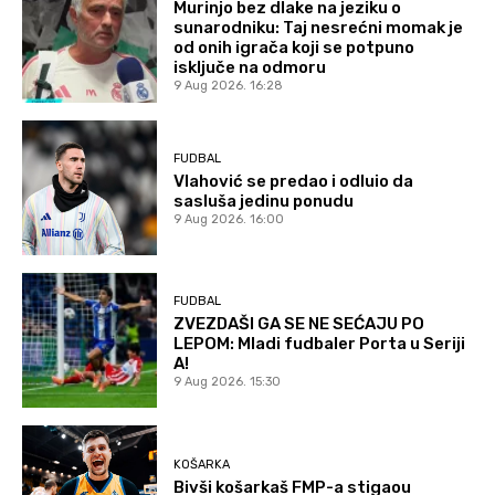
Murinjo bez dlake na jeziku o
sunarodniku: Taj nesrećni momak je
od onih igrača koji se potpuno
isključe na odmoru
9 Aug 2026. 16:28
FUDBAL
Vlahović se predao i odluio da
sasluša jedinu ponudu
9 Aug 2026. 16:00
FUDBAL
ZVEZDAŠI GA SE NE SEĆAJU PO
LEPOM: Mladi fudbaler Porta u Seriji
A!
9 Aug 2026. 15:30
KOŠARKA
Bivši košarkaš FMP-a stigaou