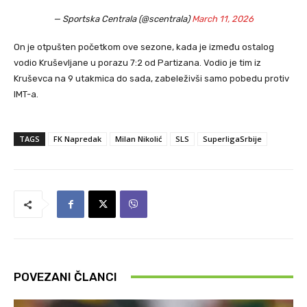
— Sportska Centrala (@scentrala)
March 11, 2026
On je otpušten početkom ove sezone, kada je između ostalog
vodio Kruševljane u porazu 7:2 od Partizana. Vodio je tim iz
Kruševca na 9 utakmica do sada, zabeleživši samo pobedu protiv
IMT-a.
TAGS
FK Napredak
Milan Nikolić
SLS
SuperligaSrbije
POVEZANI ČLANCI