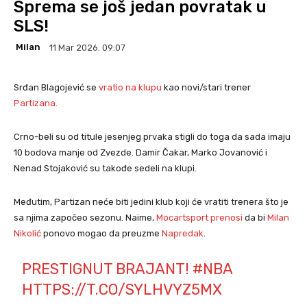
Sprema se još jedan povratak u
SLS!
Milan
11 Mar 2026. 09:07
Srđan Blagojević se
vratio na klupu
kao novi/stari trener
Partizana.
Crno-beli su od titule jesenjeg prvaka stigli do toga da sada imaju
10 bodova manje od Zvezde. Damir Čakar, Marko Jovanović i
Nenad Stojaković su takođe sedeli na klupi.
Međutim, Partizan neće biti jedini klub koji će vratiti trenera što je
sa njima započeo sezonu. Naime,
Mocartsport prenosi
da bi
Milan
Nikolić
ponovo mogao da preuzme
Napredak
.
PRESTIGNUT BRAJANT!
#NBA
HTTPS://T.CO/SYLHVYZ5MX