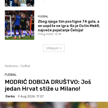
FUDBAL
Zbog njega tim postigne 74 gola, a
on uopšte ne igra: Ko je Ostin Mekfi,
najveće pojačanje Čelsija!
9 Aug 2026. 12:39
Učitaj još