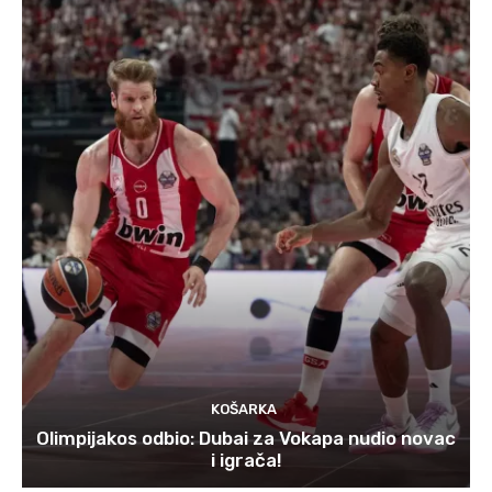
KOŠARKA
Olimpijakos odbio: Dubai za Vokapa nudio novac
i igrača!