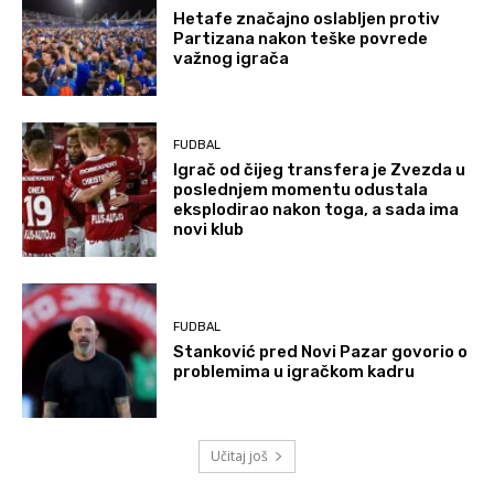
Hetafe značajno oslabljen protiv
Partizana nakon teške povrede
važnog igrača
FUDBAL
Igrač od čijeg transfera je Zvezda u
poslednjem momentu odustala
eksplodirao nakon toga, a sada ima
novi klub
FUDBAL
Stanković pred Novi Pazar govorio o
problemima u igračkom kadru
Učitaj još