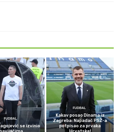
FUDBAL
Kakav posao Dinama iz
FUDBAL
Zagreba: Napadač PSŽ-a
agojević se izvinio
potpisao za prvaka
navijačima
Hrvatske!