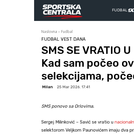
FUDBAL
Naslovna
Fudbal
FUDBAL
VEST DANA
SMS SE VRATIO U
Kad sam počeo ov
selekcijama, poče
Milan
25 Mar 2026. 17:41
SMS ponovo sa Orlovima.
Sergej Milinković – Savić se vratio u
nacionaln
selektorom Veljkom Paunovićem imaju dva pri