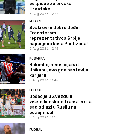
potpisao za prvaka
Hrvatske!
8 Aug 2026. 12:44
FUDBAL
Svaki evro dobro dođe:
Transferom
reprezentativca Srbije
napunjena kasa Partizana!
8 Aug 2026. 12:15
KOŠARKA
Bolomboj neće pojačati
Unikahu, evo gde nastavlja
karijeru
8 Aug 2026. 11:45
FUDBAL
Došao je u Zvezdu u
višemilionskom transferu, a
sad odlazi u Rusiju na
pozajmicu!
8 Aug 2026. 11:13
FUDBAL