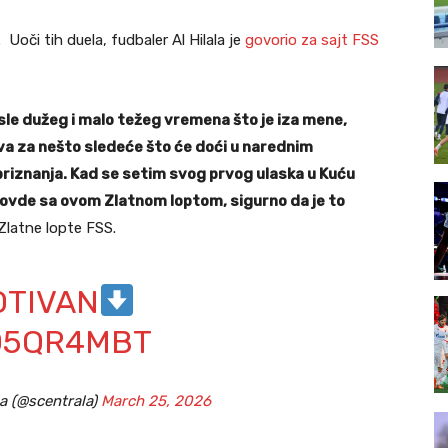
.
Uoči tih duela, fudbaler Al Hilala je
govorio za sajt FSS
osle dužeg i malo težeg vremena što je iza mene,
iva za nešto sledeće što će doći u narednim
riznanja.
Kad se setim svog prvog ulaska u Kuću
m ovde sa ovom Zlatnom loptom, sigurno da je to
Zlatne lopte FSS.
OTIVAN
G05QR4MBT
a (@scentrala)
March 25, 2026