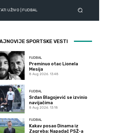
ATI UŽIVO | FUDBAL
AJNOVIJE SPORTSKE VESTI
FUDBAL
Preminuo otac Lionela
Mesija
8 Aug 2026. 13:48
FUDBAL
Srđan Blagojević se izvinio
navijačima
8 Aug 2026. 13:18
FUDBAL
Kakav posao Dinama iz
Zagreba: Napadač PSŽ-a