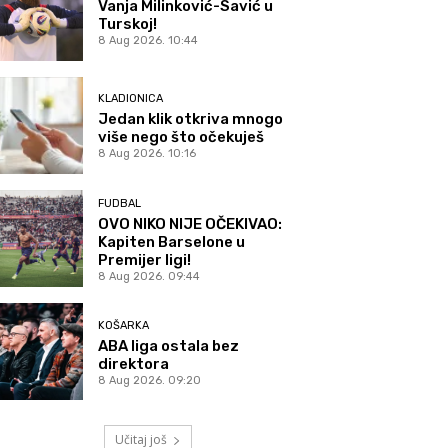
Vanja Milinković-Savić u
Turskoj!
8 Aug 2026. 10:44
KLADIONICA
Jedan klik otkriva mnogo
više nego što očekuješ
8 Aug 2026. 10:16
FUDBAL
OVO NIKO NIJE OČEKIVAO:
Kapiten Barselone u
Premijer ligi!
8 Aug 2026. 09:44
KOŠARKA
ABA liga ostala bez
direktora
8 Aug 2026. 09:20
Učitaj još