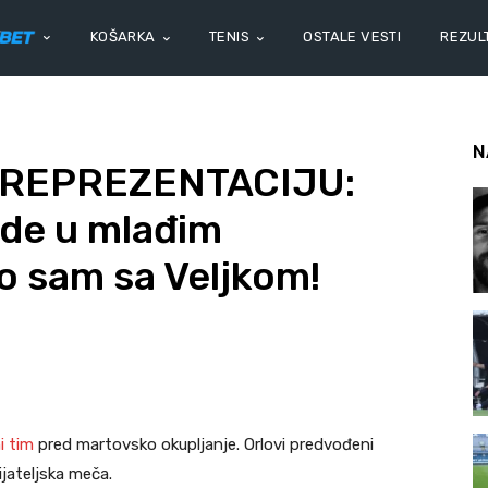
KOŠARKA
TENIS
OSTALE VESTI
REZULT
N
 REPREZENTACIJU:
de u mlađim
o sam sa Veljkom!
i tim
pred martovsko okupljanje. Orlovi predvođeni
jateljska meča.