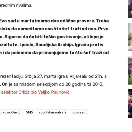
rednim rivalima.
. Evo sad u martu imamo dve odlične provere. Treba
olako da nameštamo ono što šef traži od nas. Prvo
. Sigurno da će biti teško gostovanje, ali lepo je
ezultate. I posle, Saudijska Arabija. Igraću protiv
 i da počnemo da primenjujemo to što šef traži od
entaciju. Srbija 27. marta igra u Viljarealu od 21h, a
. On je sa mladom selekcijom do 20 godina ta 2015.
o
selektor Orlića bio Veljko Paunović.
inković-Savić
SMS
sportskacentrala
topvesti