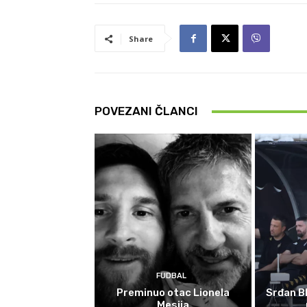
Share
POVEZANI ČLANCI
FUDBAL
Preminuo otac Lionela
Srđan Bl
Mesija