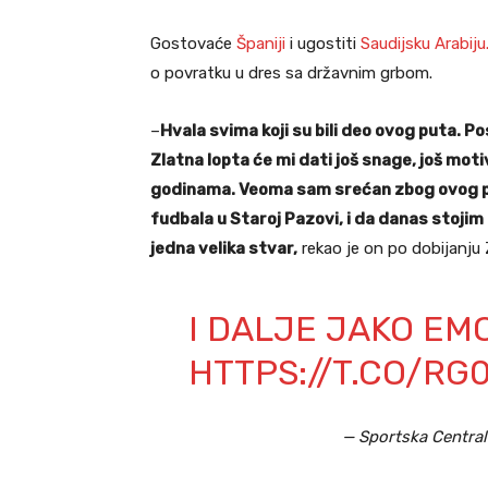
Gostovaće
Španiji
i ugostiti
Saudijsku Arabiju
o povratku u dres sa državnim grbom.
–
Hvala svima koji su bili deo ovog puta. P
Zlatna lopta će mi dati još snage, još mot
godinama. Veoma sam srećan zbog ovog p
fudbala u Staroj Pazovi, i da danas stoji
jedna velika stvar,
rekao je on po dobijanju 
I DALJE JAKO EM
HTTPS://T.CO/R
— Sportska Central