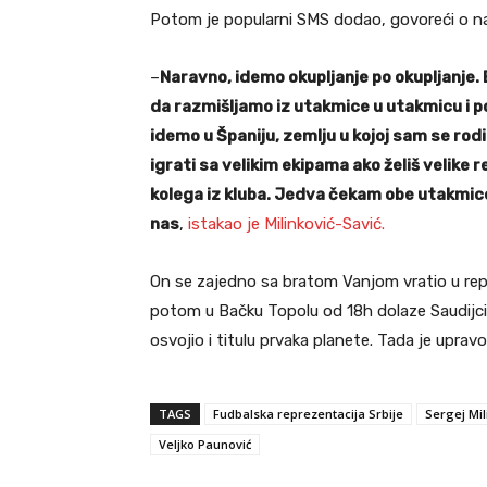
Potom je popularni SMS dodao, govoreći o na
–
Naravno, idemo okupljanje po okupljanje
da razmišljamo iz utakmice u utakmicu i p
idemo u Španiju, zemlju u kojoj sam se rodio
igrati sa velikim ekipama ako želiš velike r
kolega iz kluba. Jedva čekam obe utakmice
nas
,
istakao je Milinković-Savić.
On se zajedno sa bratom Vanjom vratio u reprez
potom u Bačku Topolu od 18h dolaze Saudijci
osvojio i titulu prvaka planete. Tada je uprav
TAGS
Fudbalska reprezentacija Srbije
Sergej Mil
Veljko Paunović