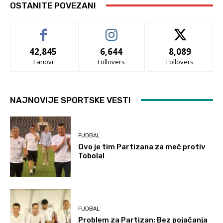
OSTANITE POVEZANI
42,845
6,644
8,089
Fanovi
Follovers
Follovers
NAJNOVIJE SPORTSKE VESTI
FUDBAL
Ovo je tim Partizana za meč protiv
Tobola!
FUDBAL
Problem za Partizan: Bez pojačanja