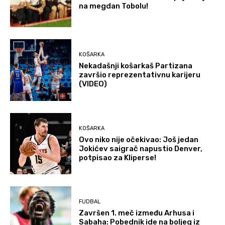
na megdan Tobolu!
KOŠARKA
Nekadašnji košarkaš Partizana
završio reprezentativnu karijeru
(VIDEO)
KOŠARKA
Ovo niko nije očekivao: Još jedan
Jokićev saigrač napustio Denver,
potpisao za Kliperse!
FUDBAL
Završen 1. meč između Arhusa i
Sabaha: Pobednik ide na boljeg iz