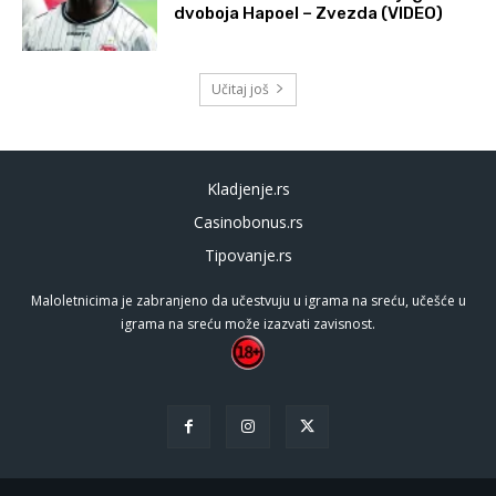
dvoboja Hapoel – Zvezda (VIDEO)
Učitaj još
Kladjenje.rs
Casinobonus.rs
Tipovanje.rs
Maloletnicima je zabranjeno da učestvuju u igrama na sreću, učešće u
igrama na sreću može izazvati zavisnost.