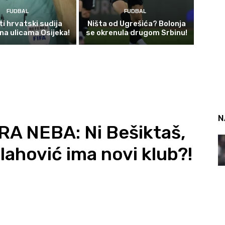
FUDBAL
FUDBAL
i hrvatski sudija
Ništa od Ugrešića? Bolonja
 na ulicama Osijeka!
se okrenula drugom Srbinu!