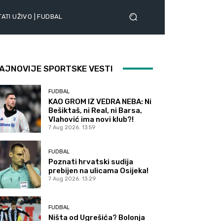
ATI UŽIVO | FUDBAL
AJNOVIJE SPORTSKE VESTI
FUDBAL
KAO GROM IZ VEDRA NEBA: Ni
Bešiktaš, ni Real, ni Barsa,
Vlahović ima novi klub?!
7 Aug 2026. 13:59
FUDBAL
Poznati hrvatski sudija
prebijen na ulicama Osijeka!
7 Aug 2026. 13:29
FUDBAL
Ništa od Ugrešića? Bolonja