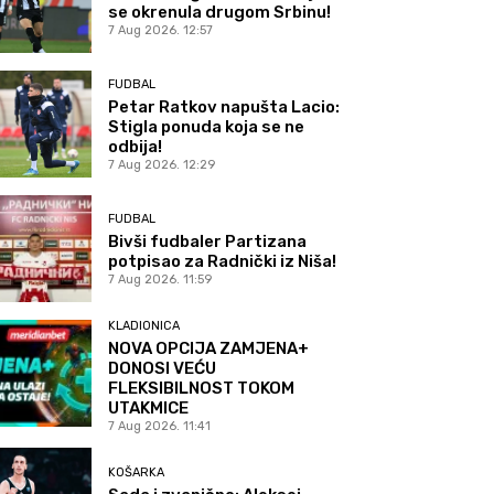
se okrenula drugom Srbinu!
7 Aug 2026. 12:57
FUDBAL
Petar Ratkov napušta Lacio:
Stigla ponuda koja se ne
odbija!
7 Aug 2026. 12:29
FUDBAL
Bivši fudbaler Partizana
potpisao za Radnički iz Niša!
7 Aug 2026. 11:59
KLADIONICA
NOVA OPCIJA ZAMJENA+
DONOSI VEĆU
FLEKSIBILNOST TOKOM
UTAKMICE
7 Aug 2026. 11:41
KOŠARKA