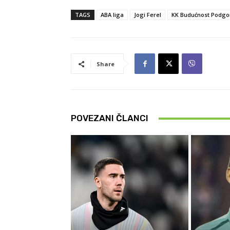
TAGS
ABA liga
Jogi Ferel
KK Budućnost Podgo
Share
POVEZANI ČLANCI