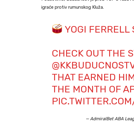
igraće protiv rumunskog Kluža.
YOGI FERRELL
CHECK OUT THE 
@KKBUDUCNOSTV
THAT EARNED HI
THE MONTH OF AP
PIC.TWITTER.CO
— AdmiralBet ABA Le