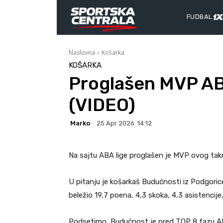
FUDBAL
Naslovna
Košarka
KOŠARKA
Proglašen MVP ABA
(VIDEO)
Marko
25 Apr 2026. 14:12
Na sajtu ABA lige proglašen je MVP ovog takm
U pitanju je košarkaš Budućnosti iz Podgorice 
beležio 19,7 poena, 4,3 skoka, 4,3 asistencije,
Podsetimo, Budućnost je pred TOP 8 fazu ABA 