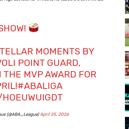
 SHOW!
STELLAR MOMENTS BY
OLI
POINT GUARD,
M THE MVP AWARD FOR
RIL!
#ABALIGA
M/HOEUWUIGDT
ague (@ABA_League)
April 25, 2026