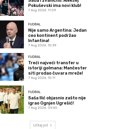
Sada i zvanično: Aleksej
Pokuševski ima novi klub!
7 Aug 2026. 11:09
FUDBAL
Nije samo Argentina: Jedan
ceo kontinent podržao
Infantina!
7 Aug 2026. 10:39
FUDBAL
Treći najveći transfer u
istoriji golmana: Mančester
siti prodao čuvara mreže!
7 Aug 2026. 10:11
FUDBAL
Saša Ilić objasnio zašto nije
igrao Ognjen Ugrešić!
7 Aug 2026. 09:40
Učitaj još