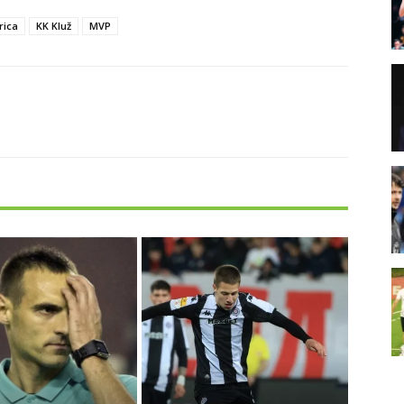
rica
KK Kluž
MVP