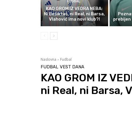
FUDBAL
KAO GROM IZ VEDRA NEBA:
Ni Bešiktaš, ni Real, ni Barsa,
Poznat
Vlahović ima novi klub?!
prebijen