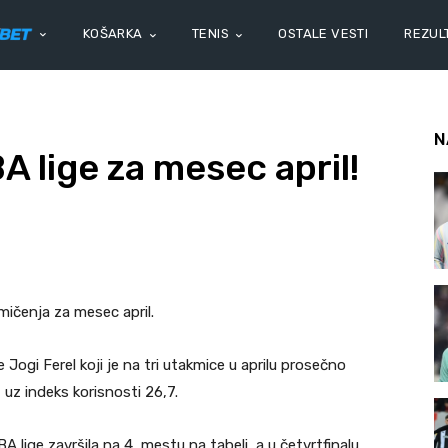
KOŠARKA
TENIS
OSTALE VESTI
REZULT
N
 lige za mesec april!
ičenja za mesec april.
Jogi Ferel koji je na tri utakmice u aprilu prosečno
 uz indeks korisnosti 26,7.
lige završila na 4, mestu na tabeli, a u četvrtfinalu