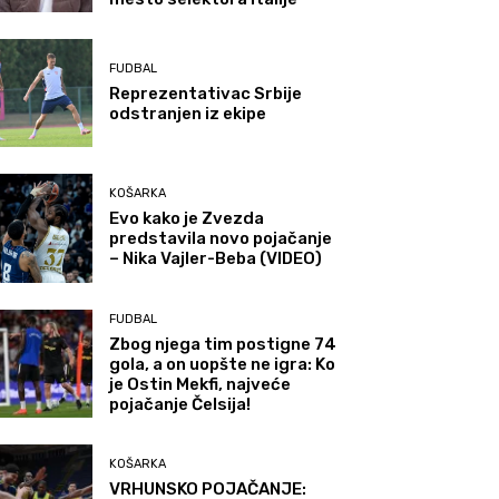
FUDBAL
Reprezentativac Srbije
odstranjen iz ekipe
KOŠARKA
Evo kako je Zvezda
predstavila novo pojačanje
– Nika Vajler-Beba (VIDEO)
FUDBAL
Zbog njega tim postigne 74
gola, a on uopšte ne igra: Ko
je Ostin Mekfi, najveće
pojačanje Čelsija!
KOŠARKA
VRHUNSKO POJAČANJE: