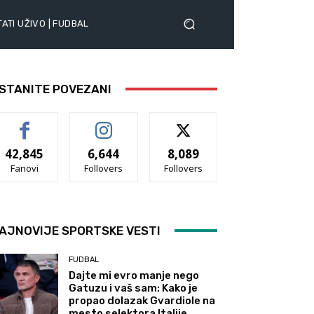
ATI UŽIVO | FUDBAL
STANITE POVEZANI
42,845
6,644
8,089
Fanovi
Follovers
Follovers
AJNOVIJE SPORTSKE VESTI
FUDBAL
Dajte mi evro manje nego
Gatuzu i vaš sam: Kako je
propao dolazak Gvardiole na
mesto selektora Italije