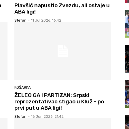
p
Plavšić napustio Zvezdu, ali ostaje u
ABA ligi!
Stefan
-
11 Jul 2026. 16:42
KOŠARKA
ŽELEO GA I PARTIZAN: Srpski
reprezentativac stigao u Kluž – po
prvi put u ABA ligi!
Stefan
-
16 Jun 2026. 21:42