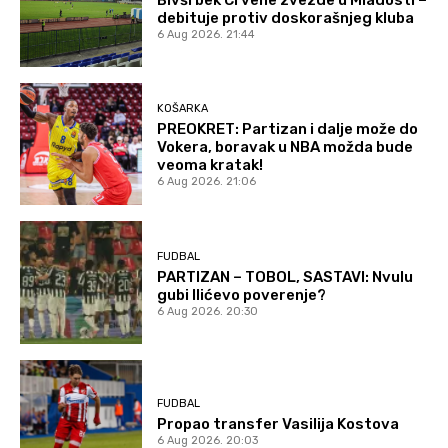
debituje protiv doskorašnjeg kluba
6 Aug 2026. 21:44
KOŠARKA
PREOKRET: Partizan i dalje može do
Vokera, boravak u NBA možda bude
veoma kratak!
6 Aug 2026. 21:06
FUDBAL
PARTIZAN – TOBOL, SASTAVI: Nvulu
gubi Ilićevo poverenje?
6 Aug 2026. 20:30
FUDBAL
Propao transfer Vasilija Kostova
6 Aug 2026. 20:03