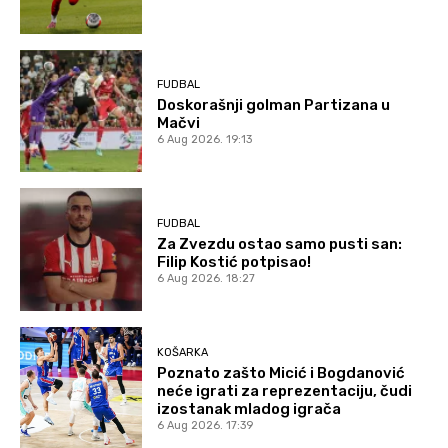
FUDBAL
Doskorašnji golman Partizana u
Mačvi
6 Aug 2026. 19:13
FUDBAL
Za Zvezdu ostao samo pusti san:
Filip Kostić potpisao!
6 Aug 2026. 18:27
KOŠARKA
Poznato zašto Micić i Bogdanović
neće igrati za reprezentaciju, čudi
izostanak mladog igrača
6 Aug 2026. 17:39