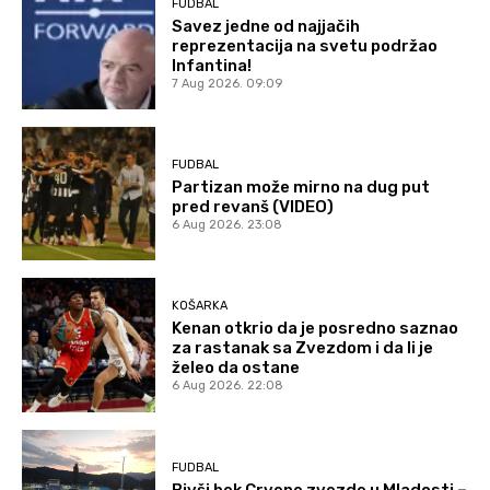
FUDBAL
Savez jedne od najjačih
reprezentacija na svetu podržao
Infantina!
7 Aug 2026. 09:09
FUDBAL
Partizan može mirno na dug put
pred revanš (VIDEO)
6 Aug 2026. 23:08
KOŠARKA
Kenan otkrio da je posredno saznao
za rastanak sa Zvezdom i da li je
želeo da ostane
6 Aug 2026. 22:08
FUDBAL
Bivši bek Crvene zvezde u Mladosti –