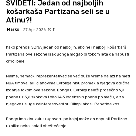
SVIDETI: Jedan od najboljih
košarkaša Partizana seli se u
Atinu?!
Marko
27 Apr 2026. 19:11
Kako prenosi SDNA jedan od najboljih, ako ne i najbolji košarkarš
Partizana ove sezone Isak Bonga mogao bi tokom leta da napusti
crno-bele.
Naime, nemački reprezentativac se već duže vreme nalazi na meti
NBA timova, ali i članovima Evrolige nisu promakla njegova odlična
izdanja tokom ove sezone. Bonga u Evroligi beleži prosečno 9,9
poena uz 5,6 skokova i oko 14,3 indeksnih poena po meču, a za
njegove usluge zainteresovani su Olimpijakos i Panatinaikos.
Bonga ima klauzulu u ugovoru po kojoj može da napusti Partizan
ukoliko neko isplati obeštećenje.