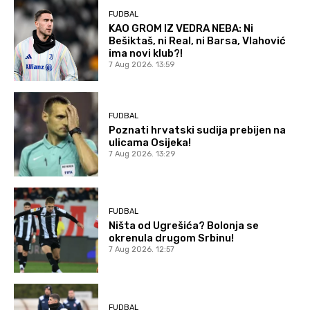
FUDBAL
KAO GROM IZ VEDRA NEBA: Ni
Bešiktaš, ni Real, ni Barsa, Vlahović
ima novi klub?!
7 Aug 2026. 13:59
FUDBAL
Poznati hrvatski sudija prebijen na
ulicama Osijeka!
7 Aug 2026. 13:29
FUDBAL
Ništa od Ugrešića? Bolonja se
okrenula drugom Srbinu!
7 Aug 2026. 12:57
FUDBAL