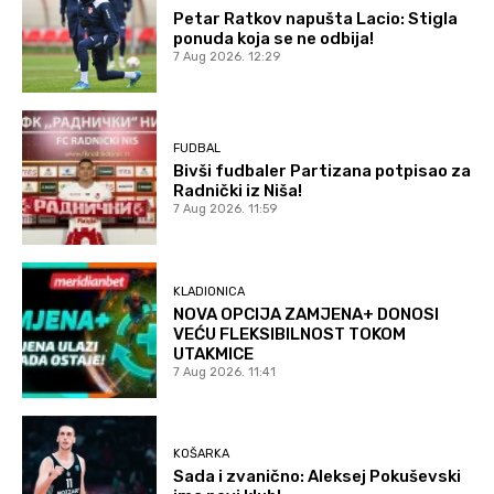
Petar Ratkov napušta Lacio: Stigla
ponuda koja se ne odbija!
7 Aug 2026. 12:29
FUDBAL
Bivši fudbaler Partizana potpisao za
Radnički iz Niša!
7 Aug 2026. 11:59
KLADIONICA
NOVA OPCIJA ZAMJENA+ DONOSI
VEĆU FLEKSIBILNOST TOKOM
UTAKMICE
7 Aug 2026. 11:41
KOŠARKA
Sada i zvanično: Aleksej Pokuševski