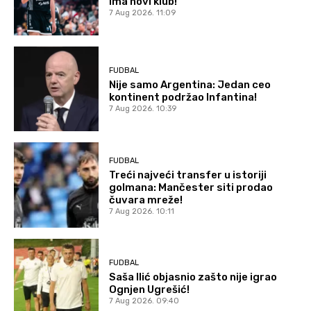
ima novi klub!
7 Aug 2026. 11:09
FUDBAL
Nije samo Argentina: Jedan ceo
kontinent podržao Infantina!
7 Aug 2026. 10:39
FUDBAL
Treći najveći transfer u istoriji
golmana: Mančester siti prodao
čuvara mreže!
7 Aug 2026. 10:11
FUDBAL
Saša Ilić objasnio zašto nije igrao
Ognjen Ugrešić!
7 Aug 2026. 09:40