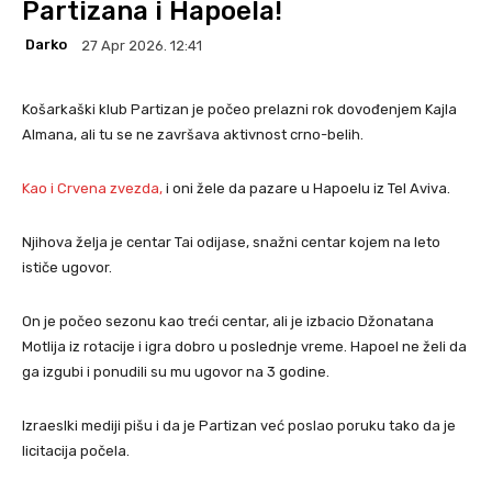
Partizana i Hapoela!
Darko
27 Apr 2026. 12:41
Košarkaški klub Partizan je počeo prelazni rok dovođenjem Kajla
Almana, ali tu se ne završava aktivnost crno-belih.
Kao i Crvena zvezda,
i oni žele da pazare u Hapoelu iz Tel Aviva.
Njihova želja je centar Tai odijase, snažni centar kojem na leto
ističe ugovor.
On je počeo sezonu kao treći centar, ali je izbacio Džonatana
Motlija iz rotacije i igra dobro u poslednje vreme. Hapoel ne želi da
ga izgubi i ponudili su mu ugovor na 3 godine.
Izraeslki mediji pišu i da je Partizan već poslao poruku tako da je
licitacija počela.