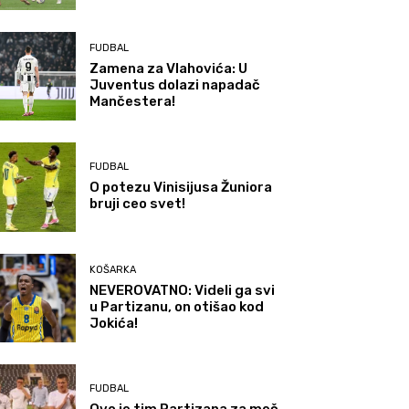
FUDBAL
Zamena za Vlahovića: U
Juventus dolazi napadač
Mančestera!
FUDBAL
O potezu Vinisijusa Žuniora
bruji ceo svet!
KOŠARKA
NEVEROVATNO: Videli ga svi
u Partizanu, on otišao kod
Jokića!
FUDBAL
Ovo je tim Partizana za meč