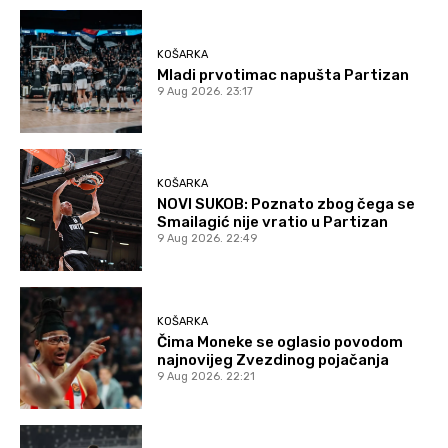
KOŠARKA
Mladi prvotimac napušta Partizan
9 Aug 2026. 23:17
KOŠARKA
NOVI SUKOB: Poznato zbog čega se
Smailagić nije vratio u Partizan
9 Aug 2026. 22:49
KOŠARKA
Čima Moneke se oglasio povodom
najnovijeg Zvezdinog pojačanja
9 Aug 2026. 22:21