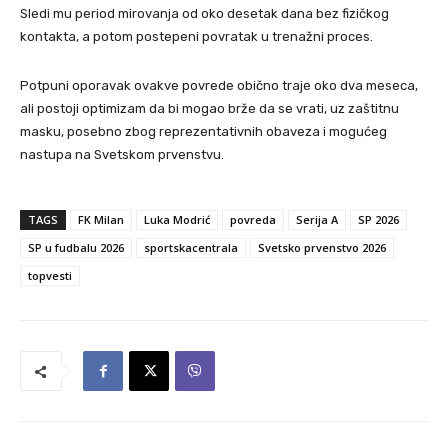
Sledi mu period mirovanja od oko desetak dana bez fizičkog
kontakta, a potom postepeni povratak u trenažni proces.
Potpuni oporavak ovakve povrede obično traje oko dva meseca,
ali postoji optimizam da bi mogao brže da se vrati, uz zaštitnu
masku, posebno zbog reprezentativnih obaveza i mogućeg
nastupa na Svetskom prvenstvu.
TAGS
FK Milan
Luka Modrić
povreda
Serija A
SP 2026
SP u fudbalu 2026
sportskacentrala
Svetsko prvenstvo 2026
topvesti