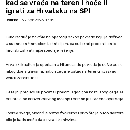
kad se vraća na teren i hoće li
igrati za Hrvatsku na SP!
Marko
27 Apr 2026. 17:41
Luka Modrić je završio na operaciji nakon povrede koju je doživeo
u sudaru sa Manuelom Lokatelijem, pa su lekari procenili da je
hirurški zahvat najbezbednije rešenje.
Hrvatski kapiten je operisan u Milanu, a do povrede je došlo posle
jakog duela glavama, nakon čega je ostao na terenu i izazvao
veliku zabrinutost.
Detaljni pregledi su pokazali prelom jagodične kosti, zbog čega se
odustalo od konzervativnog lečenja i odmah je urađena operacija.
I pored svega, Modrić je ostao fokusiran i prvo što je pitao doktore
bilo je kada može da se vrati treninzima.