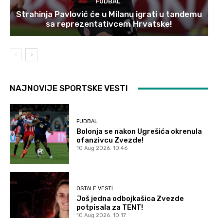
FUDBAL
Strahinja Pavlović će u Milanu igrati u tandemu
sa reprezentativcem Hrvatske!
NAJNOVIJE SPORTSKE VESTI
FUDBAL
Bolonja se nakon Ugrešića okrenula
ofanzivcu Zvezde!
10 Aug 2026. 10:46
OSTALE VESTI
Još jedna odbojkašica Zvezde
potpisala za TENT!
10 Aug 2026. 10:17