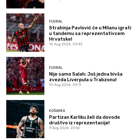
FUDBAL
Strahinja Pavlović će u Milanu igrati
u tandemu sa reprezentativcem
Hrvatske!
10 Aug 2026. 09:45
FUDBAL
Nije samo Salah: Još jedna bivša
zvezda Liverpula u Trabzonu!
10 Aug 2026. 09:11
KOŠARKA
Partizan Karliku želi da dovode
društvo iz reprezentacije!
9 Aug 2026. 23:54