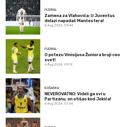
FUDBAL
Zamena za Vlahovića: U Juventus
dolazi napadač Mančestera!
6 Aug 2026. 09:44
FUDBAL
O potezu Vinisijusa Žuniora bruji ceo
svet!
6 Aug 2026. 09:12
KOŠARKA
NEVEROVATNO: Videli ga svi u
Partizanu, on otišao kod Jokića!
6 Aug 2026. 07:04