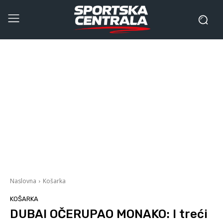
Naslovna
Košarka
KOŠARKA
DUBAI OČERUPAO MONAKO: I treći