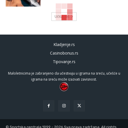
Učitaj još
Kladjenje.rs
Casinobonus.rs
Tipovanje.rs
Maloletnicima je zabranjeno da učestvuju u igrama na sreću, učešće u
igrama na sreću može izazvati zavisnost.
© Sportska centrala 1999 - 2026 Sva prava zadržana. All rights