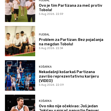
FUDBAL
Ovo je tim Partizana za meč protiv
Tobola!
5 Aug 2026. 22:59
FUDBAL
Problem za Partizan: Bez pojačanja
na megdan Tobolu!
5 Aug 2026. 22:34
KOŠARKA
Nekadašnji košarkaš Partizana
završio reprezentativnu karijeru
(VIDEO)
5 Aug 2026. 22:09
KOŠARKA
Ovo niko nije očekivao: Još jedan
Jokićev saigrač napustio Denver,