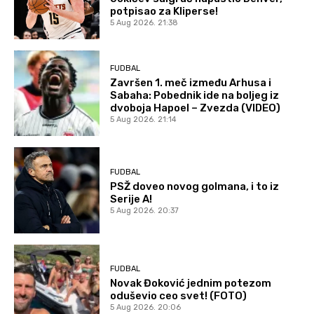
potpisao za Kliperse!
5 Aug 2026. 21:38
FUDBAL
Završen 1. meč između Arhusa i
Sabaha: Pobednik ide na boljeg iz
dvoboja Hapoel – Zvezda (VIDEO)
5 Aug 2026. 21:14
FUDBAL
PSŽ doveo novog golmana, i to iz
Serije A!
5 Aug 2026. 20:37
FUDBAL
Novak Đoković jednim potezom
oduševio ceo svet! (FOTO)
5 Aug 2026. 20:06