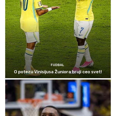
FUDBAL
O potezu Vinisijusa Žuniora bruji ceo svet!