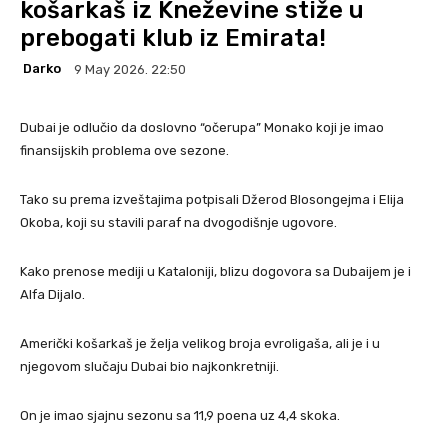
košarkaš iz Kneževine stiže u
prebogati klub iz Emirata!
Darko
9 May 2026. 22:50
Dubai je odlučio da doslovno “očerupa” Monako koji je imao
finansijskih problema ove sezone.
Tako su prema izveštajima potpisali Džerod Blosongejma i Elija
Okoba, koji su stavili paraf na dvogodišnje ugovore.
Kako prenose mediji u Kataloniji, blizu dogovora sa Dubaijem je i
Alfa Dijalo.
Američki košarkaš je želja velikog broja evroligaša, ali je i u
njegovom slučaju Dubai bio najkonkretniji.
On je imao sjajnu sezonu sa 11,9 poena uz 4,4 skoka.