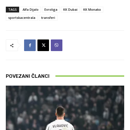
TAGS
Alfa Dijalo
Evroliga
KK Dubai
KK Monako
sportskacentrala
transferi
POVEZANI ČLANCI