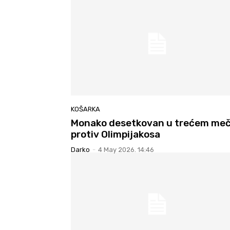
KOŠARKA
Monako desetkovan u trećem me
protiv Olimpijakosa
Darko
-
4 May 2026. 14:46