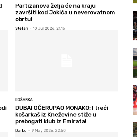
d
Partizanova želja će na kraju
završiti kod Jokića u neverovatnom
obrtu!
Stefan
-
10 Jul 2026. 21:16
KOŠARKA
odi
DUBAI OČERUPAO MONAKO: I treći
košarkaš iz Kneževine stiže u
prebogati klub iz Emirata!
Darko
-
9 May 2026. 22:50