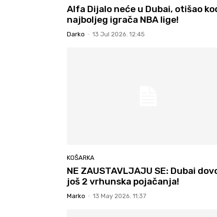
Alfa Dijalo neće u Dubai, otišao ko
najboljeg igrača NBA lige!
Darko
-
13 Jul 2026. 12:45
KOŠARKA
NE ZAUSTAVLJAJU SE: Dubai dov
još 2 vrhunska pojačanja!
Marko
-
13 May 2026. 11:37