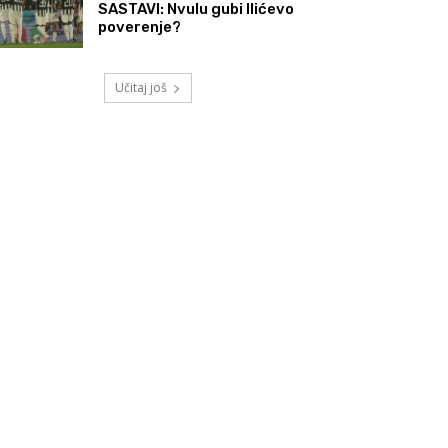
SASTAVI: Nvulu gubi Ilićevo
poverenje?
Učitaj još