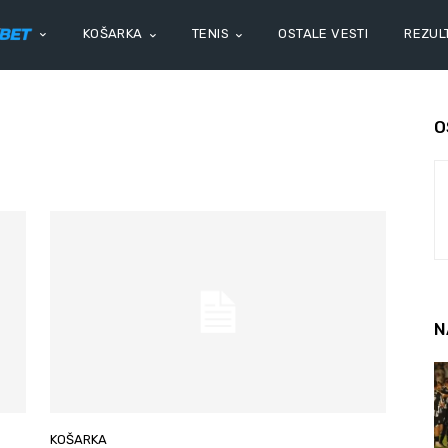
KOŠARKA
TENIS
OSTALE VESTI
REZULT
O
N
KOŠARKA