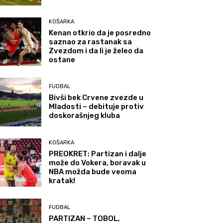
KOŠARKA
Kenan otkrio da je posredno
saznao za rastanak sa
Zvezdom i da li je želeo da
ostane
FUDBAL
Bivši bek Crvene zvezde u
Mladosti – debituje protiv
doskorašnjeg kluba
KOŠARKA
PREOKRET: Partizan i dalje
može do Vokera, boravak u
NBA možda bude veoma
kratak!
FUDBAL
PARTIZAN – TOBOL,