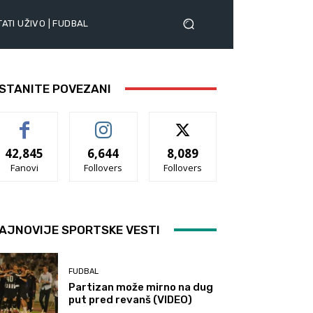
ATI UŽIVO | FUDBAL
STANITE POVEZANI
42,845
6,644
8,089
Fanovi
Follovers
Follovers
AJNOVIJE SPORTSKE VESTI
FUDBAL
Partizan može mirno na dug
put pred revanš (VIDEO)