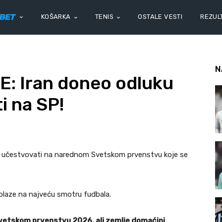
KOŠARKA
TENIS
OSTALE VESTI
REZULT
N
: Iran doneo odluku
i na SP!
 će učestvovati na narednom Svetskom prvenstvu koje se
 dolaze na najveću smotru fudbala.
etskom prvenstvu 2026, ali zemlje domaćini