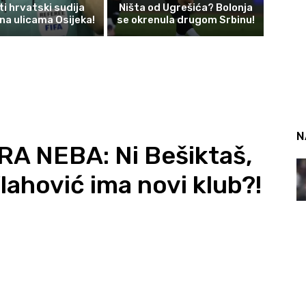
i hrvatski sudija
Ništa od Ugrešića? Bolonja
 na ulicama Osijeka!
se okrenula drugom Srbinu!