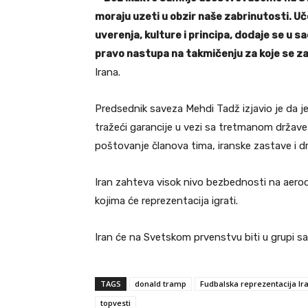
moraju uzeti u obzir naše zabrinutosti. Uč
uverenja, kulture i principa, dodaje se u s
pravo nastupa na takmičenju za koje se za
Irana.
Predsednik saveza Mehdi Tadž izjavio je da 
tražeći garancije u vezi sa tretmanom države 
poštovanje članova tima, iranske zastave i 
Iran zahteva visok nivo bezbednosti na aerod
kojima će reprezentacija igrati.
Iran će na Svetskom prvenstvu biti u grupi s
TAGS
donald tramp
Fudbalska reprezentacija Ir
topvesti