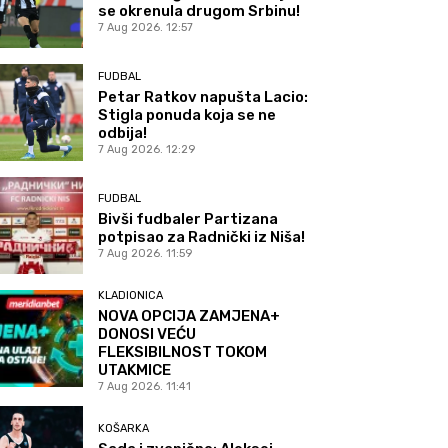
se okrenula drugom Srbinu!
7 Aug 2026. 12:57
FUDBAL
Petar Ratkov napušta Lacio:
Stigla ponuda koja se ne
odbija!
7 Aug 2026. 12:29
FUDBAL
Bivši fudbaler Partizana
potpisao za Radnički iz Niša!
7 Aug 2026. 11:59
KLADIONICA
NOVA OPCIJA ZAMJENA+
DONOSI VEĆU
FLEKSIBILNOST TOKOM
UTAKMICE
7 Aug 2026. 11:41
KOŠARKA