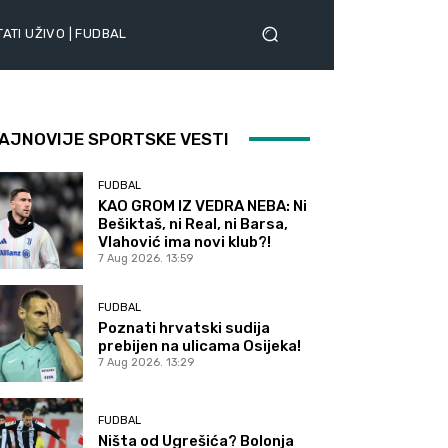
ATI UŽIVO | FUDBAL
AJNOVIJE SPORTSKE VESTI
FUDBAL
KAO GROM IZ VEDRA NEBA: Ni
Bešiktaš, ni Real, ni Barsa,
Vlahović ima novi klub?!
7 Aug 2026. 13:59
FUDBAL
Poznati hrvatski sudija
prebijen na ulicama Osijeka!
7 Aug 2026. 13:29
FUDBAL
Ništa od Ugrešića? Bolonja