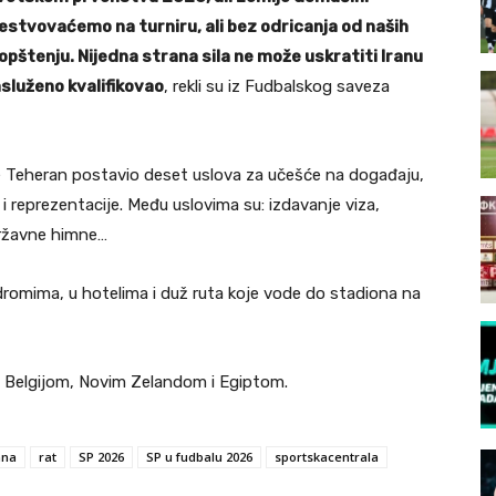
estvovaćemo na turniru, ali bez odricanja od naših
aopštenju. Nijedna strana sila ne može uskratiti Iranu
služeno kvalifikovao
, rekli su iz Fudbalskog saveza
je Teheran postavio deset uslova za učešće na događaju,
i reprezentacije. Među uslovima su: izdavanje viza,
državne himne…
romima, u hotelima i duž ruta koje vode do stadiona na
a Belgijom, Novim Zelandom i Egiptom.
ana
rat
SP 2026
SP u fudbalu 2026
sportskacentrala