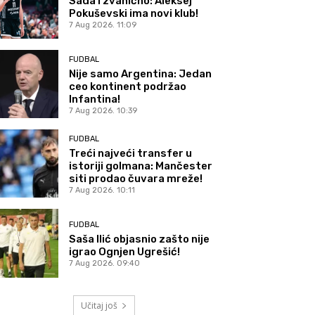
Sada i zvanično: Aleksej
Pokuševski ima novi klub!
7 Aug 2026. 11:09
FUDBAL
Nije samo Argentina: Jedan
ceo kontinent podržao
Infantina!
7 Aug 2026. 10:39
FUDBAL
Treći najveći transfer u
istoriji golmana: Mančester
siti prodao čuvara mreže!
7 Aug 2026. 10:11
FUDBAL
Saša Ilić objasnio zašto nije
igrao Ognjen Ugrešić!
7 Aug 2026. 09:40
Učitaj još