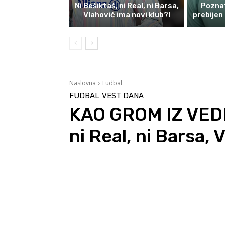
Ni Bešiktaš, ni Real, ni Barsa,
Poznat
Vlahović ima novi klub?!
prebijen