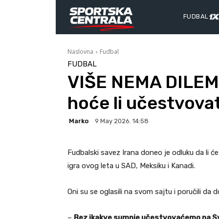
FUDBAL
Naslovna
Fudbal
FUDBAL
VIŠE NEMA DILEME
hoće li učestvovat
Marko
9 May 2026. 14:58
Fudbalski savez Irana doneo je odluku da li
igra ovog leta u SAD, Meksiku i Kanadi.
Oni su se oglasili na svom sajtu i poručili da
–
Bez ikakve sumnje učestvovaćemo na Sv